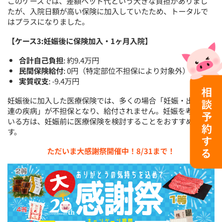
このケースでは、差額ベッド代という大きな負担がありまし
たが、入院日額が高い保険に加入していたため、トータルで
はプラスになりました。
【ケース3:妊娠後に保険加入・1ヶ月入院】
合計自己負担
: 約9.4万円
民間保険給付
: 0円（特定部位不担保により対象外）
実質収支
: -9.4万円
妊娠後に加入した医療保険では、多くの場合「妊娠・出産関
連の疾病」が不担保となり、給付されません。妊娠を考えて
いる方は、妊娠前に医療保険を検討することをおすすめしま
す。
ただいま大感謝祭開催中！8/31まで！