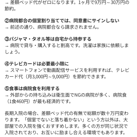
→ 差額ベッド代がゼロになります。1ヶ月で9万円～30万円の
節約。
②病院都合の個室割り当てでは、同意書にサインしない
→ 前述の通り、病院都合なら請求されません。
③パジャマ・タオル等は自宅から持参する
→ 病院で貸与・購入すると割高です。洗濯は家族に依頼しま
しょう。
④テレビカードは必要最小限に
→ スマートフォンで動画配信サービスを利用すれば、テレビ
カード代（月3,000円～9,000円）を節約できます。
⑤食事は病院食を利用する
→ 外部からの持ち込みは衛生面でNGの病院が多く、病院食
（1食460円）が最も経済的です。
長期入院の場合、差額ベッド代の有無で総額が数十万円変わ
ります。「個室でないと落ち着かない」という方以外は、大
部屋での入院を強くおすすめします。多くの方が同じ状況で
入院されており、お互いに励まし合える環境でもあります。