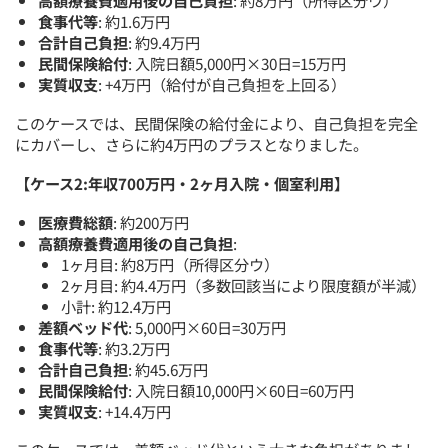
食事代等
: 約1.6万円
合計自己負担
: 約9.4万円
民間保険給付
: 入院日額5,000円×30日=15万円
実質収支
: +4万円（給付が自己負担を上回る）
このケースでは、民間保険の給付金により、自己負担を完全
にカバーし、さらに約4万円のプラスとなりました。
【ケース2:年収700万円・2ヶ月入院・個室利用】
医療費総額
: 約200万円
高額療養費適用後の自己負担
:
1ヶ月目: 約8万円（所得区分ウ）
2ヶ月目: 約4.4万円（多数回該当により限度額が半減）
小計: 約12.4万円
差額ベッド代
: 5,000円×60日=30万円
食事代等
: 約3.2万円
合計自己負担
: 約45.6万円
民間保険給付
: 入院日額10,000円×60日=60万円
実質収支
: +14.4万円