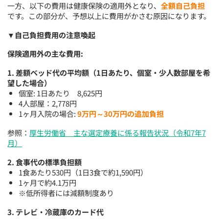
一方、以下の費用は健康保険の適用外となり、
全額自己負担
です。この部分が、予想以上に費用がかさむ原因になります。
▼自己負担費用の注意喚起
保険適用外の主な費用:
1. 差額ベッド代の平均額（1日あたり、個室・少人数部屋を希
望した場合）
個室: 1日あたり 8,625円
4人部屋：2,778円
1ヶ月入院の場合:
9万円～30万円の追加負担
参照：
厚生労働省 主な選定療養に係る報告状況（令和7年7
月）
2. 食事代の標準負担額
1食あたり530円（1日3食で約1,590円）
1ヶ月で約4.1万円
※低所得者には減額制度あり
3. テレビ・冷蔵庫のカード代