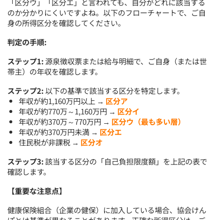
「区分ウ」「区分エ」と言われても、自分がどれに該当する
のか分かりにくいですよね。以下のフローチャートで、ご自
身の所得区分を確認してください。
判定の手順:
ステップ1:
源泉徴収票または給与明細で、ご自身（または世
帯主）の年収を確認します。
ステップ2:
以下の基準で該当する区分を特定します。
年収が約1,160万円以上 →
区分ア
年収が約770万～1,160万円 →
区分イ
年収が約370万～770万円 →
区分ウ（最も多い層）
年収が約370万円未満 →
区分エ
住民税が非課税 →
区分オ
ステップ3:
該当する区分の「自己負担限度額」を上記の表で
確認します。
【重要な注意点】
健康保険組合（企業の健保）に加入している場合、協会けん
ぽとは基準が異なることがあります。正確な所得区分は、ご