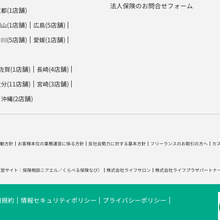
法人保険のお問合せフォーム
(1店舗)
京都
(1店舗)
(5店舗)
岡山
広島
(5店舗)
(1店舗)
香川
愛媛
(1店舗)
(4店舗)
佐賀
長崎
(11店舗)
(3店舗)
大分
宮崎
(2店舗)
沖縄
動方針
お客様本位の業務運営に係る方針
反社会勢力に対する基本方針
フリーランスのお取引の方へ
カ
運営サイト：
保険相談ニアエル
／
くらべる保険なび
）
株式会社ライフサロン
株式会社ライフプラザパートナ
用規約
情報セキュリティポリシー
プライバシーポリシー