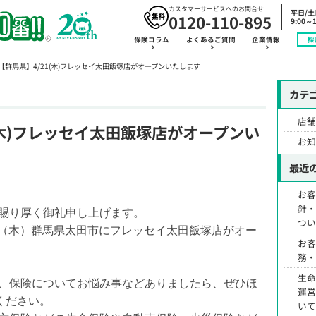
カスタマーサービスへのお問合せ
平日/
0120-110-895
9:00～1
保険コラム
よくあるご質問
企業情報
採
【群馬県】4/21(木)フレッセイ太田飯塚店がオープンいたします
カテ
店
(木)フレッセイ太田飯塚店がオープンい
お
最近
お
針
賜り厚く御礼申し上げます。
つ
1日（木）群馬県太田市にフレッセイ太田飯塚店がオー
お
務
生
、保険についてお悩み事などありましたら、ぜひほ
運
ください。
い