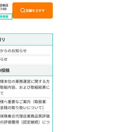
土日祝日
7:00
店舗をさがす
用情報
ゴリ
舗からのお知らせ
知らせ
の投稿
客様本位の業務運営に関する方
・取組内容、および取組結果に
いて
客様へ重要なご案内（取扱業
・金銭の取り扱いについて）
命保険乗合代理店業務品質評価
営の評価獲得（認定継続）につ
て