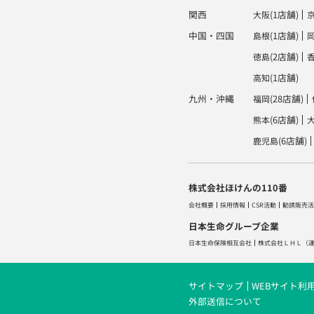
関西
(1店舗)
大阪
中国・四国
(1店舗)
島根
(2店舗)
徳島
(1店舗)
高知
九州・沖縄
(28店舗)
福岡
(6店舗)
熊本
(6店舗)
鹿児島
株式会社ほけんの110番
会社概要
採用情報
CSR活動
勧誘販売活
日本生命グループ企業
日本生命保険相互会社
株式会社ＬＨＬ
（
サイトマップ
WEBサイト利
外部送信について