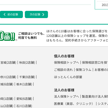
2013
前の記事
次の記事
ほけんの110番はお客様に合った保険選び
ご相談はいつでも、
120店舗以上の保険ショップを運営。保険
何度でも無料
はもちろん、契約手続きからアフターフォ
個人のお客様
(2店舗)
(2店舗)
保険相談トップへ
保険相談窓口を探
宮城
秋田
ご相談の流れ
保険コラム
お客様の
(2店舗)
(0店舗)
ほっとんくんの部屋
神奈川
千葉
(6店舗)
(1店舗)
茨城
栃木
法人のお客様
法人保険トップへ
製造業向け法人保
(1店舗)
(6店舗)
静岡
愛知
医療業（美容、クリニック）
システ
(2店舗)
(1店舗)
富山
石川