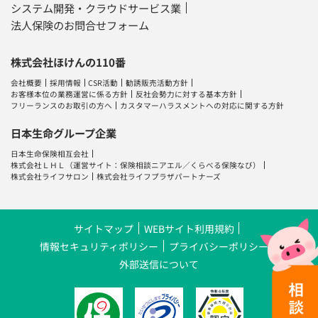
システム開発・クラウドサービス業
法人保険のお問合せフォーム
株式会社ほけんの110番
会社概要
採用情報
CSR活動
勧誘販売活動方針
お客様本位の業務運営に係る方針
反社会勢力に対する基本方針
フリーランスのお取引の方へ
カスタマーハラスメントへの対応に関する方針
日本生命グループ企業
日本生命保険相互会社
株式会社ＬＨＬ
（運営サイト：
保険相談ニアエル
／
くらべる保険なび
）
株式会社ライフサロン
株式会社ライフプラザパートナーズ
サイトマップ
WEBサイト利用規約
情報セキュリティポリシー
プライバシーポリシー
外部送信について