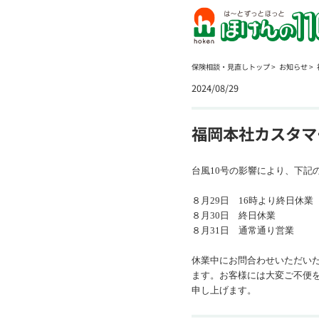
保険相談・見直しトップ
お知らせ
2024/08/29
福岡本社カスタマ
台風
10
号の影響により、下記
８月
29
日 16時より終日休業
８月
30
日 終日休業
８月
31
日 通常通り営業
休業中にお問合わせいただい
ます。
お客様には大変ご不便
申し上げます。