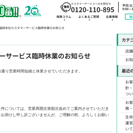
カスタマーサービスへのお問合せ
平日/
0120-110-895
9:00～1
保険コラム
よくあるご質問
企業情報
採
福岡本社カスタマーサービス臨時休業のお知らせ
カテ
店
ーサービス臨時休業のお知らせ
お
最近
の通り営業時間短縮と休業させていただきます。
お
針
つ
お
務
た件については、営業再開次第順次改めてご案内させていただき
をお掛けし申し訳ございませんが、
ご理解の程、よろしくお願い
生
運
い