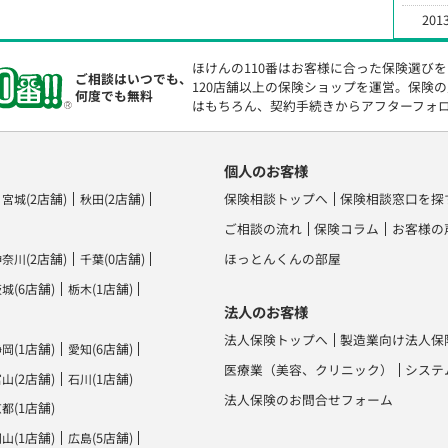
2013
ほけんの110番はお客様に合った保険選び
ご相談はいつでも、
120店舗以上の保険ショップを運営。保険
何度でも無料
はもちろん、契約手続きからアフターフォ
個人のお客様
(2店舗)
(2店舗)
保険相談トップへ
保険相談窓口を探
宮城
秋田
ご相談の流れ
保険コラム
お客様の
(2店舗)
(0店舗)
ほっとんくんの部屋
神奈川
千葉
(6店舗)
(1店舗)
茨城
栃木
法人のお客様
法人保険トップへ
製造業向け法人保
(1店舗)
(6店舗)
静岡
愛知
医療業（美容、クリニック）
システ
(2店舗)
(1店舗)
富山
石川
法人保険のお問合せフォーム
(1店舗)
京都
(1店舗)
(5店舗)
岡山
広島