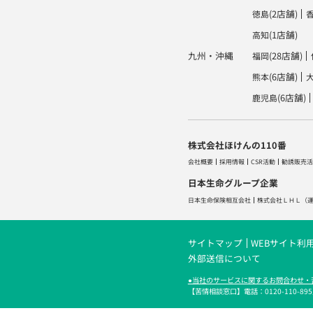
(2店舗)
徳島
(1店舗)
高知
九州・沖縄
(28店舗)
福岡
(6店舗)
熊本
(6店舗)
鹿児島
株式会社ほけんの110番
会社概要
採用情報
CSR活動
勧誘販売活
日本生命グループ企業
日本生命保険相互会社
株式会社ＬＨＬ
（
サイトマップ
WEBサイト利
外部送信について
●当社のサービスに関するお問合わせ・
【苦情相談窓口】電話：0120-110-895／