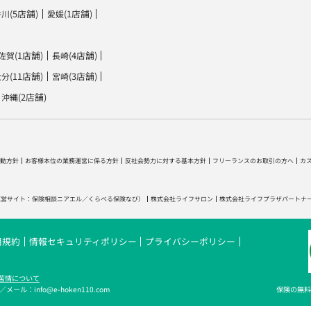
(5店舗)
(1店舗)
香川
愛媛
(1店舗)
(4店舗)
佐賀
長崎
(11店舗)
(3店舗)
大分
宮崎
(2店舗)
沖縄
動方針
お客様本位の業務運営に係る方針
反社会勢力に対する基本方針
フリーランスのお取引の方へ
カ
運営サイト：
保険相談ニアエル
／
くらべる保険なび
）
株式会社ライフサロン
株式会社ライフプラザパートナ
用規約
情報セキュリティポリシー
プライバシーポリシー
苦情について
メール：info@e-hoken110.com
保険の無料相