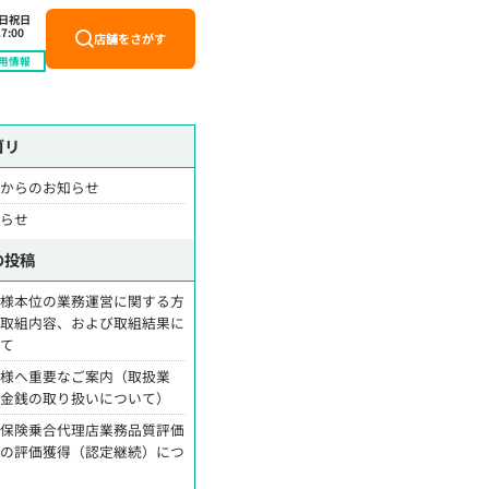
土日祝日
7:00
店舗をさがす
用情報
ゴリ
舗からのお知らせ
知らせ
の投稿
客様本位の業務運営に関する方
・取組内容、および取組結果に
いて
客様へ重要なご案内（取扱業
・金銭の取り扱いについて）
命保険乗合代理店業務品質評価
営の評価獲得（認定継続）につ
て