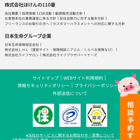
株式会社ほけんの110番
会社概要
採用情報
CSR活動
勧誘販売活動方針
お客様本位の業務運営に係る方針
反社会勢力に対する基本方針
フリーランスのお取引の方へ
カスタマーハラスメントへの対応に関する方針
日本生命グループ企業
日本生命保険相互会社
株式会社ＬＨＬ
（運営サイト：
保険相談ニアエル
／
くらべる保険なび
）
株式会社ライフサロン
株式会社ライフプラザパートナーズ
サイトマップ
WEBサイト利用規約
情報セキュリティポリシー
プライバシーポリシー
外部送信について
●当社のサービスに関するお問合わせ・苦情について
【苦情相談窓口】電話：0120-110-895／メール：info@e-hoken110.com