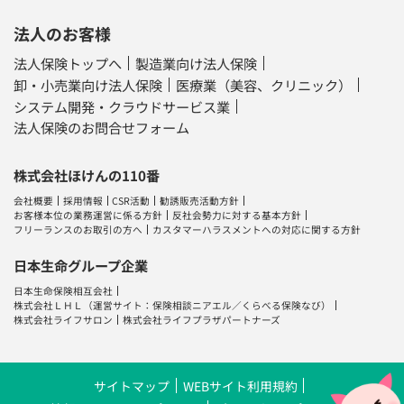
法人のお客様
法人保険トップへ
製造業向け法人保険
卸・小売業向け法人保険
医療業（美容、クリニック）
システム開発・クラウドサービス業
法人保険のお問合せフォーム
株式会社ほけんの110番
会社概要
採用情報
CSR活動
勧誘販売活動方針
お客様本位の業務運営に係る方針
反社会勢力に対する基本方針
フリーランスのお取引の方へ
カスタマーハラスメントへの対応に関する方針
日本生命グループ企業
日本生命保険相互会社
株式会社ＬＨＬ
（運営サイト：
保険相談ニアエル
／
くらべる保険なび
）
株式会社ライフサロン
株式会社ライフプラザパートナーズ
サイトマップ
WEBサイト利用規約