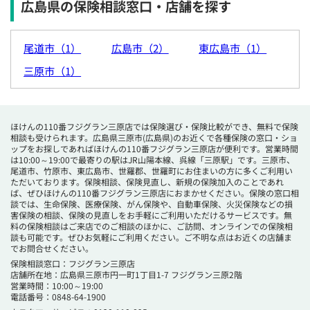
広島県の保険相談窓口・店舗を探す
尾道市（1）
広島市（2）
東広島市（1）
三原市（1）
ほけんの110番フジグラン三原店では保険選び・保険比較ができ、無料で保険
相談も受けられます。広島県三原市(広島県)のお近くで各種保険の窓口・ショ
ップをお探しであればほけんの110番フジグラン三原店が便利です。営業時間
は10:00～19:00で最寄りの駅はJR山陽本線、呉線「三原駅」です。三原市、
尾道市、竹原市、東広島市、世羅郡、世羅町にお住まいの方に多くご利用い
ただいております。保険相談、保険見直し、新規の保険加入のことであれ
ば、ぜひほけんの110番フジグラン三原店におまかせください。保険の窓口相
談では、生命保険、医療保険、がん保険や、自動車保険、火災保険などの損
害保険の相談、保険の見直しをお手軽にご利用いただけるサービスです。無
料の保険相談はご来店でのご相談のほかに、ご訪問、オンラインでの保険相
談も可能です。ぜひお気軽にご利用ください。ご不明な点はお近くの店舗ま
でお問合せください。
保険相談窓口：フジグラン三原店
店舗所在地：広島県三原市円一町1丁目1-7 フジグラン三原2階
営業時間：10:00～19:00
電話番号：0848-64-1900