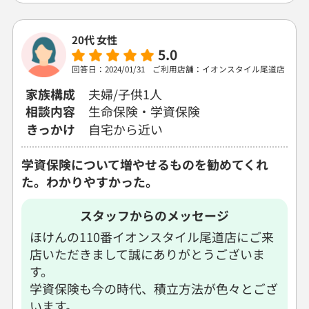
18:00
18:00
18:00
18:00
18:00
18:00
18:00
20代 女性
○：予約可 ×：予約不可
5.0
：お電話にてお問い合わせください
回答日：2024/01/31
ご利用店舗：イオンスタイル尾道店
電話で相談予約
（オンライン保険相談専用）
家族構成
夫婦/子供1人
0120-987-110
相談内容
生命保険・学資保険
きっかけ
自宅から近い
平日 / 土日祝日 10:00〜17:00（通話無料）
※受付時間外にご予約をいただいた場合は、
学資保険について増やせるものを勧めてくれ
翌営業日のご連絡となります
た。わかりやすかった。
スタッフからのメッセージ
ほけんの110番イオンスタイル尾道店にご来
店いただきまして誠にありがとうございま
す。
学資保険も今の時代、積立方法が色々とござ
います。