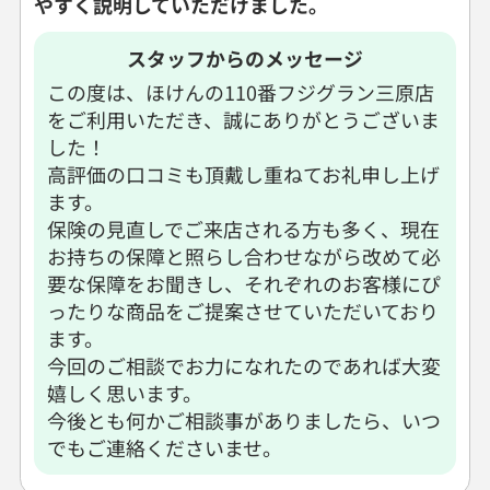
やすく説明していただけました。
◯
◯
◯
◯
◯
◯
◯
スタッフからのメッセージ
15:00
15:00
15:00
15:00
15:00
15:00
15:00
この度は、ほけんの110番フジグラン三原店
◯
◯
◯
◯
◯
◯
◯
をご利用いただき、誠にありがとうございま
15:30
15:30
15:30
15:30
15:30
15:30
15:30
した！
◯
◯
◯
◯
◯
◯
◯
高評価の口コミも頂戴し重ねてお礼申し上げ
ます。
16:00
16:00
16:00
16:00
16:00
16:00
16:00
保険の見直しでご来店される方も多く、現在
◯
◯
◯
◯
◯
◯
◯
お持ちの保障と照らし合わせながら改めて必
要な保障をお聞きし、それぞれのお客様にぴ
16:30
16:30
16:30
16:30
16:30
16:30
16:30
ったりな商品をご提案させていただいており
◯
◯
◯
◯
◯
◯
◯
ます。
17:00
17:00
17:00
17:00
17:00
17:00
17:00
今回のご相談でお力になれたのであれば大変
嬉しく思います。
◯
◯
◯
◯
◯
◯
◯
今後とも何かご相談事がありましたら、いつ
17:30
17:30
17:30
17:30
17:30
17:30
17:30
でもご連絡くださいませ。
◯
◯
◯
◯
◯
◯
◯