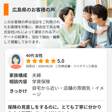
11:30
11:30
11:30
11:30
11:30
11:30
11:30
広島県のお客様の声
×
◯
◯
◯
◯
◯
◯
12:00
12:00
12:00
12:00
12:00
12:00
12:00
このお客様の声は当店をご利用され
たお客様を対象に、
親会社である株
×
◯
◯
◯
◯
◯
◯
式会社LHLによって運営される
アン
ケートの結果を、当社で抽出・編集
12:30
12:30
12:30
12:30
12:30
12:30
12:30
して
掲載しております。
◯
◯
◯
◯
◯
◯
◯
40代 女性
13:00
13:00
13:00
13:00
13:00
13:00
13:00
5.0
◯
◯
◯
◯
◯
◯
◯
回答日：2024/04/29
ご利用店舗：フジグラン三原店
13:30
13:30
13:30
13:30
13:30
13:30
13:30
家族構成
夫婦
相談内容
学資保険
◯
◯
◯
◯
◯
◯
◯
自宅から近い・店舗の雰囲気・イメ
きっかけ
14:00
14:00
14:00
14:00
14:00
14:00
14:00
ージ
◯
◯
◯
◯
◯
◯
◯
保険の見直しをするのに、とても丁寧に分かり
14:30
14:30
14:30
14:30
14:30
14:30
14:30