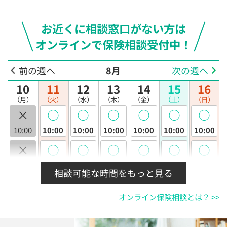
お近くに相談窓口がない方は
オンラインで保険相談受付中！
前の週へ
8月
次の週へ
10
11
12
13
14
15
16
（月）
（火）
（水）
（木）
（金）
（土）
（日）
×
◯
◯
◯
◯
◯
◯
10:00
10:00
10:00
10:00
10:00
10:00
10:00
×
◯
◯
◯
◯
◯
◯
10:30
10:30
10:30
10:30
10:30
10:30
10:30
相談可能な時間をもっと見る
×
◯
◯
◯
◯
◯
◯
オンライン保険相談とは？ >>
11:00
11:00
11:00
11:00
11:00
11:00
11:00
×
◯
◯
◯
◯
◯
◯