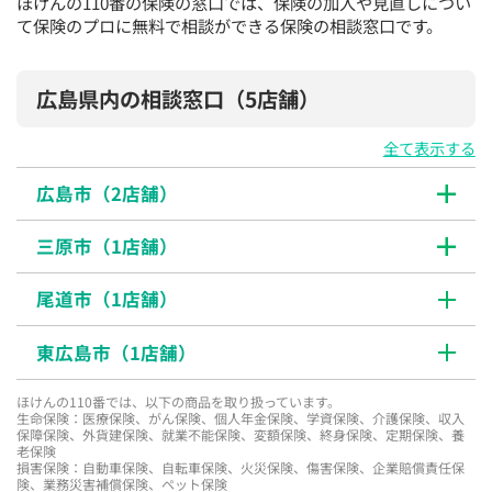
ほけんの110番の保険の窓口では、保険の加入や見直しについ
て保険のプロに無料で相談ができる保険の相談窓口です。
広島県内の相談窓口
（5店舗）
全て表示する
広島市（
2
店舗）
三原市（
1
店舗）
尾道市（
1
店舗）
東広島市（
1
店舗）
ほけんの110番では、以下の商品を取り扱っています。
生命保険：医療保険、がん保険、個人年金保険、学資保険、介護保険、収入
保障保険、外貨建保険、就業不能保険、変額保険、終身保険、定期保険、養
老保険
損害保険：自動車保険、自転車保険、火災保険、傷害保険、企業賠償責任保
険、業務災害補償保険、ペット保険