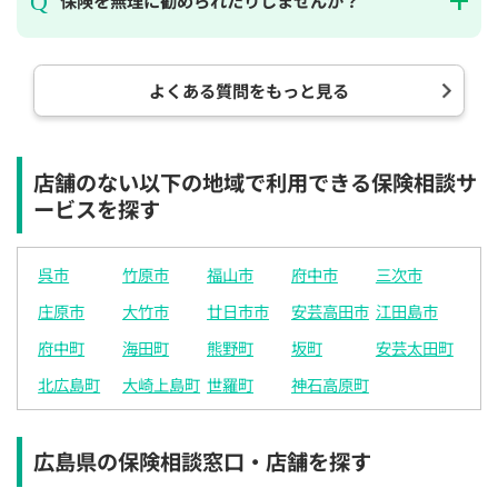
保険を無理に勧められたりしませんか？
よくある質問をもっと見る
店舗のない以下の地域で利用できる保険相談サ
ービスを探す
呉市
竹原市
福山市
府中市
三次市
庄原市
大竹市
廿日市市
安芸高田市
江田島市
府中町
海田町
熊野町
坂町
安芸太田町
北広島町
大崎上島町
世羅町
神石高原町
広島県の保険相談窓口・店舗を探す