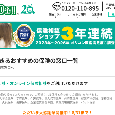
カスタマーサービスへのお問合せ
平日/
0120-110-895
9:00～1
保険コラム
よくあるご質問
企業情報
採
きるおすすめの保険の窓口一覧
相談窓口へ
相談・オンライン保険相談
をご利用いただけます
品を取り扱っておりますので、ご希望される保険と合わせてご相談いただけます。
人年金保険、学資保険、介護保険、収入保障保険、外貨建保険、就業不能保険、変額保険、
、火災保険、傷害保険、企業賠償責任保険、業務災害補償保険、ペット保険
ただいま大感謝祭開催中！8/31まで！