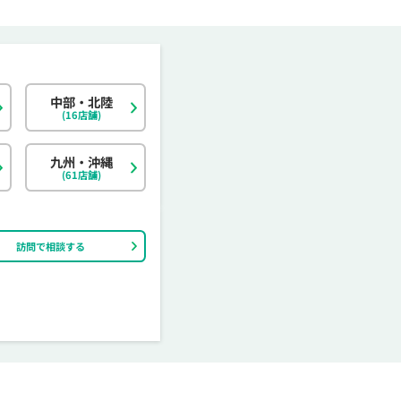
中部・北陸
北海道
東京都
岐阜県
大阪府
島根県
福岡県
神奈川県
宮城県
静岡県
京都府
岡山県
佐賀県
(16店舗)
茨城県
富山県
香川県
大分県
栃木県
石川県
愛媛県
宮崎県
九州・沖縄
(61店舗)
訪問で相談する