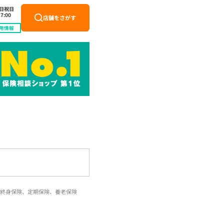
土日祝日
7:00
店舗をさがす
用情報
終身保険、定期保険、養老保険