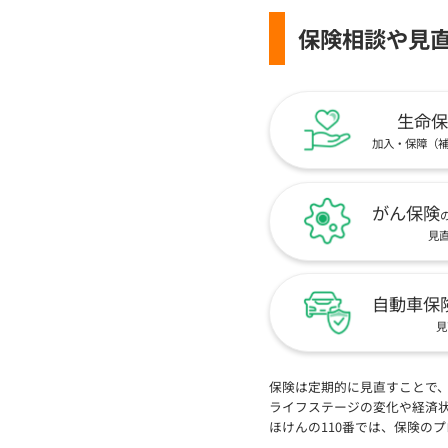
保険相談や見
生命保
加入・保障（
がん保険
見
自動車保
見
保険は定期的に見直すことで
ライフステージの変化や経済
ほけんの110番では、保険の