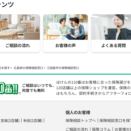
テンツ
ご相談の流れ
お客様の声
よくある質問
口を探す
広島県の保険相談窓口
江田島市の保険相談窓口
ほけんの110番はお客様に合った保険選び
ご相談はいつでも、
120店舗以上の保険ショップを運営。保険
何度でも無料
はもちろん、契約手続きからアフターフォ
個人のお客様
(2店舗)
(2店舗)
保険相談トップへ
保険相談窓口を探
宮城
秋田
ご相談の流れ
保険コラム
お客様の