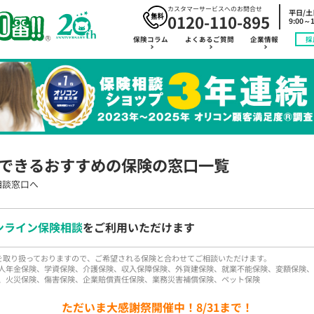
カスタマーサービスへのお問合せ
平日/
0120-110-895
9:00～1
保険コラム
よくあるご質問
企業情報
採
できるおすすめの保険の窓口一覧
相談窓口へ
ンライン保険相談
をご利用いただけます
品を取り扱っておりますので、ご希望される保険と合わせてご相談いただけます。
人年金保険、学資保険、介護保険、収入保障保険、外貨建保険、就業不能保険、変額保険、
、火災保険、傷害保険、企業賠償責任保険、業務災害補償保険、ペット保険
ただいま大感謝祭開催中！8/31まで！