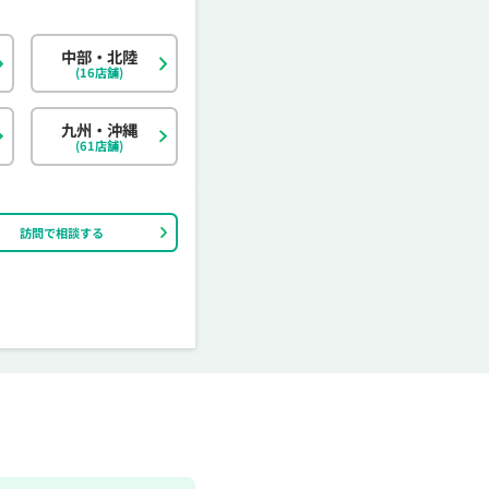
中部・北陸
北海道
東京都
岐阜県
大阪府
島根県
福岡県
神奈川県
宮城県
静岡県
京都府
岡山県
佐賀県
(16店舗)
茨城県
富山県
香川県
大分県
栃木県
石川県
愛媛県
宮崎県
九州・沖縄
(61店舗)
訪問で相談する