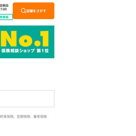
土日祝日
7:00
店舗をさがす
用情報
終身保険、定期保険、養老保険