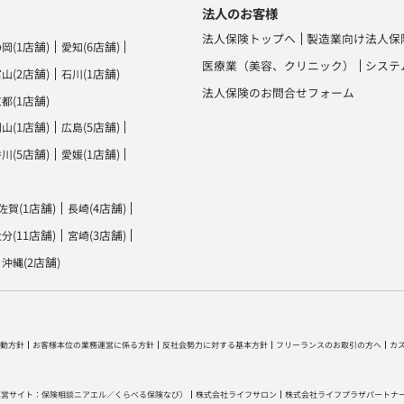
法人のお客様
法人保険トップへ
製造業向け法人保
(1店舗)
(6店舗)
静岡
愛知
医療業（美容、クリニック）
システ
(2店舗)
(1店舗)
富山
石川
法人保険のお問合せフォーム
(1店舗)
京都
(1店舗)
(5店舗)
岡山
広島
(5店舗)
(1店舗)
香川
愛媛
(1店舗)
(4店舗)
佐賀
長崎
(11店舗)
(3店舗)
大分
宮崎
(2店舗)
沖縄
動方針
お客様本位の業務運営に係る方針
反社会勢力に対する基本方針
フリーランスのお取引の方へ
カ
運営サイト：
保険相談ニアエル
／
くらべる保険なび
）
株式会社ライフサロン
株式会社ライフプラザパートナ