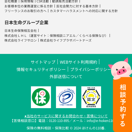
会社概要
採用情報
CSR活動
勧誘販売活動方針
お客様本位の業務運営に係る方針
反社会勢力に対する基本方針
フリーランスのお取引の方へ
カスタマーハラスメントへの対応に関する方針
日本生命グループ企業
日本生命保険相互会社
株式会社ＬＨＬ
（運営サイト：
保険相談ニアエル
／
くらべる保険なび
）
株式会社ライフサロン
株式会社ライフプラザパートナーズ
サイトマップ
WEBサイト利用規約
情報セキュリティポリシー
プライバシーポリシー
外部送信について
●当社のサービスに関するお問合わせ・苦情について
【苦情相談窓口】電話：0120-110-895／メール：info@e-hoken110.com
保険の無料相談・保険比較 © 2024 ほけんの110番.