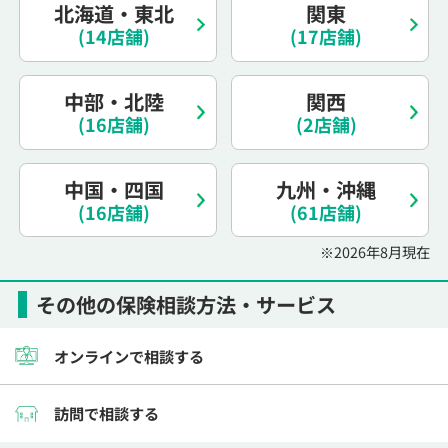
北海道・東北
関東
電話で相談予約
（オンライン保険相談専用）
0120-987-110
(14店舗)
(17店舗)
平日 / 土日祝日 10:00〜17:00（通話無料）
中部・北陸
関西
※受付時間外にご予約をいただいた場合は、
(16店舗)
(2店舗)
翌営業日のご連絡となります
中国・四国
九州・沖縄
(16店舗)
(61店舗)
※2026年8月現在
その他の保険相談方法・サービス
オンラインで相談する
訪問で相談する