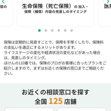
15:30
15:30
15:30
15:30
15:30
15:30
15:30
生命保険（死亡保険）
医
内容の
の
加入・
×
◯
◯
◯
◯
◯
◯
保障（補償）内容の見直しのタイミング
16:00
16:00
16:00
16:00
16:00
16:00
16:00
×
◯
◯
◯
◯
◯
◯
16:30
16:30
16:30
16:30
16:30
16:30
16:30
保険は定期的に見直すことで、保障を手厚くしたり、保険料
×
◯
◯
◯
◯
◯
◯
の支払いを適正にするメリットがあります。
ライフステージの変化や経済状況の変化などがあった場合
17:00
17:00
17:00
17:00
17:00
17:00
17:00
は、見直しのタイミング。
ほけんの110番では、保険のプロがお客様に合ったプランをご
×
◯
◯
◯
◯
◯
◯
紹介しますので、まずはお近くの保険の窓口までご相談くだ
17:30
17:30
17:30
17:30
17:30
17:30
17:30
さい。
×
◯
◯
◯
◯
◯
◯
18:00
18:00
18:00
18:00
18:00
18:00
18:00
お近くの相談窓口を探す
125
全国
店舗
○：予約可 ×：予約不可
：お電話にてお問い合わせください