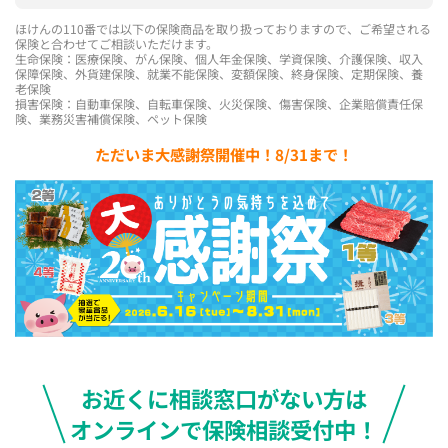
ほけんの110番では以下の保険商品を取り扱っておりますので、ご希望される
保険と合わせてご相談いただけます。
生命保険：医療保険、がん保険、個人年金保険、学資保険、介護保険、収入
保障保険、外貨建保険、就業不能保険、変額保険、終身保険、定期保険、養
老保険
損害保険：自動車保険、自転車保険、火災保険、傷害保険、企業賠償責任保
険、業務災害補償保険、ペット保険
ただいま大感謝祭開催中！8/31まで！
お近くに相談窓口がない方は
オンラインで保険相談受付中！