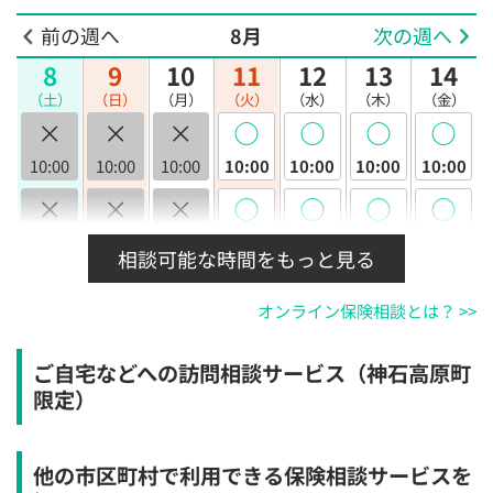
前の週へ
8月
次の週へ
8
9
10
11
12
13
14
（土）
（日）
（月）
（火）
（水）
（木）
（金）
×
×
×
◯
◯
◯
◯
10:00
10:00
10:00
10:00
10:00
10:00
10:00
×
×
×
◯
◯
◯
◯
10:30
10:30
10:30
10:30
10:30
10:30
10:30
相談可能な時間をもっと見る
×
×
×
◯
◯
◯
◯
オンライン保険相談とは？ >>
11:00
11:00
11:00
11:00
11:00
11:00
11:00
×
×
×
◯
◯
◯
◯
ご自宅などへの訪問相談サービス（神石高原町
11:30
11:30
11:30
11:30
11:30
11:30
11:30
限定）
×
×
×
◯
◯
◯
◯
12:00
12:00
12:00
12:00
12:00
12:00
12:00
他の市区町村で利用できる保険相談サービスを