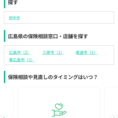
探す
×
×
×
◯
◯
◯
◯
12:30
12:30
12:30
12:30
12:30
12:30
12:30
府中市
×
◯
◯
◯
◯
◯
◯
13:00
13:00
13:00
13:00
13:00
13:00
13:00
広島県の保険相談窓口・店舗を探す
×
◯
◯
◯
◯
◯
◯
13:30
13:30
13:30
13:30
13:30
13:30
13:30
広島市（2）
三原市（1）
尾道市（1）
×
◯
◯
◯
◯
◯
◯
東広島市（1）
14:00
14:00
14:00
14:00
14:00
14:00
14:00
×
◯
◯
◯
◯
◯
◯
保険相談や見直しのタイミングはいつ？
14:30
14:30
14:30
14:30
14:30
14:30
14:30
×
◯
◯
◯
◯
◯
◯
15:00
15:00
15:00
15:00
15:00
15:00
15:00
×
◯
◯
◯
◯
◯
◯