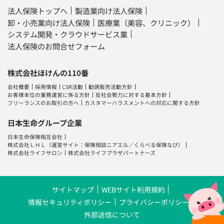
法人保険トップへ
製造業向け法人保険
卸・小売業向け法人保険
医療業（美容、クリニック）
システム開発・クラウドサービス業
法人保険のお問合せフォーム
株式会社ほけんの110番
会社概要
採用情報
CSR活動
勧誘販売活動方針
お客様本位の業務運営に係る方針
反社会勢力に対する基本方針
フリーランスのお取引の方へ
カスタマーハラスメントへの対応に関する方針
日本生命グループ企業
日本生命保険相互会社
株式会社ＬＨＬ
（運営サイト：
保険相談ニアエル
／
くらべる保険なび
）
株式会社ライフサロン
株式会社ライフプラザパートナーズ
サイトマップ
WEBサイト利用規約
情報セキュリティポリシー
プライバシーポリシー
外部送信について