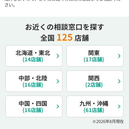
さい。
電話で相談予約
（オンライン保険相談専用）
0120-987-110
お近くの相談窓口を探す
平日 / 土日祝日 10:00〜17:00（通話無料）
※受付時間外にご予約をいただいた場合は、
125
全国
店舗
翌営業日のご連絡となります
北海道・東北
関東
(14店舗)
(17店舗)
中部・北陸
関西
(16店舗)
(2店舗)
中国・四国
九州・沖縄
(16店舗)
(61店舗)
※2026年8月現在