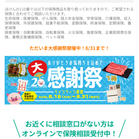
ほけんの110番では以下の保険商品を取り扱っておりますので、ご希望される
保険と合わせてご相談いただけます。
生命保険：医療保険、がん保険、個人年金保険、学資保険、介護保険、収入
保障保険、外貨建保険、就業不能保険、変額保険、終身保険、定期保険、養
老保険
損害保険：自動車保険、自転車保険、火災保険、傷害保険、企業賠償責任保
険、業務災害補償保険、ペット保険
ただいま大感謝祭開催中！8/31まで！
お近くに相談窓口がない方は
オンラインで保険相談受付中！