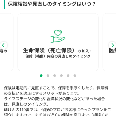
保険相談や見直しのタイミングはいつ？
15:30
15:30
15:30
15:30
15:30
15:30
15:30
×
◯
◯
◯
◯
◯
◯
16:00
16:00
16:00
16:00
16:00
16:00
16:00
×
◯
◯
◯
◯
◯
◯
16:30
16:30
16:30
16:30
16:30
16:30
16:30
×
◯
◯
◯
◯
◯
◯
生命保険（死亡保険）
医
内容の
の
加入・
保障（補償）内容の見直しのタイミング
17:00
17:00
17:00
17:00
17:00
17:00
17:00
×
◯
◯
◯
◯
◯
◯
17:30
17:30
17:30
17:30
17:30
17:30
17:30
×
◯
◯
◯
◯
◯
◯
保険は定期的に見直すことで、保障を手厚くしたり、保険料
18:00
18:00
18:00
18:00
18:00
18:00
18:00
の支払いを適正にするメリットがあります。
ライフステージの変化や経済状況の変化などがあった場合
は、見直しのタイミング。
○：予約可 ×：予約不可
ほけんの110番では、保険のプロがお客様に合ったプランをご
：お電話にてお問い合わせください
紹介しますので、まずはお近くの保険の窓口までご相談くだ