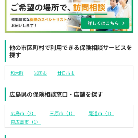
×
×
◯
◯
◯
◯
◯
12:30
12:30
12:30
12:30
12:30
12:30
12:30
×
◯
◯
◯
◯
◯
◯
13:00
13:00
13:00
13:00
13:00
13:00
13:00
×
◯
◯
◯
◯
◯
◯
他の市区町村で利用できる保険相談サービスを
探す
13:30
13:30
13:30
13:30
13:30
13:30
13:30
×
◯
◯
◯
◯
◯
◯
和木町
岩国市
廿日市市
14:00
14:00
14:00
14:00
14:00
14:00
14:00
×
◯
◯
◯
◯
◯
◯
広島県の保険相談窓口・店舗を探す
14:30
14:30
14:30
14:30
14:30
14:30
14:30
×
◯
◯
◯
◯
◯
◯
広島市（2）
三原市（1）
尾道市（1）
15:00
15:00
15:00
15:00
15:00
15:00
15:00
東広島市（1）
×
◯
◯
◯
◯
◯
◯