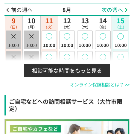
前の週へ
8月
次の週へ
9
10
11
12
13
14
15
（日）
（月）
（火）
（水）
（木）
（金）
（土）
×
×
◯
◯
◯
◯
◯
10:00
10:00
10:00
10:00
10:00
10:00
10:00
×
×
◯
◯
◯
◯
◯
10:30
10:30
10:30
10:30
10:30
10:30
10:30
相談可能な時間をもっと見る
×
×
◯
◯
◯
◯
◯
オンライン保険相談とは？ >>
11:00
11:00
11:00
11:00
11:00
11:00
11:00
×
×
◯
◯
◯
◯
◯
ご自宅などへの訪問相談サービス（大竹市限
11:30
11:30
11:30
11:30
11:30
11:30
11:30
定）
×
×
◯
◯
◯
◯
◯
12:00
12:00
12:00
12:00
12:00
12:00
12:00