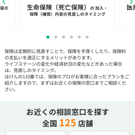
15:30
15:30
15:30
15:30
15:30
15:30
15:30
生命保険（死亡保険）
医
内容の
の
加入・
◯
◯
◯
◯
◯
◯
◯
保障（補償）内容の見直しのタイミング
16:00
16:00
16:00
16:00
16:00
16:00
16:00
◯
◯
◯
◯
◯
◯
◯
16:30
16:30
16:30
16:30
16:30
16:30
16:30
保険は定期的に見直すことで、保障を手厚くしたり、保険料
◯
◯
◯
◯
◯
◯
◯
の支払いを適正にするメリットがあります。
ライフステージの変化や経済状況の変化などがあった場合
17:00
17:00
17:00
17:00
17:00
17:00
17:00
は、見直しのタイミング。
ほけんの110番では、保険のプロがお客様に合ったプランをご
◯
◯
◯
◯
◯
◯
◯
紹介しますので、まずはお近くの保険の窓口までご相談くだ
17:30
17:30
17:30
17:30
17:30
17:30
17:30
さい。
◯
◯
◯
◯
◯
◯
◯
18:00
18:00
18:00
18:00
18:00
18:00
18:00
お近くの相談窓口を探す
125
全国
店舗
○：予約可 ×：予約不可
：お電話にてお問い合わせください