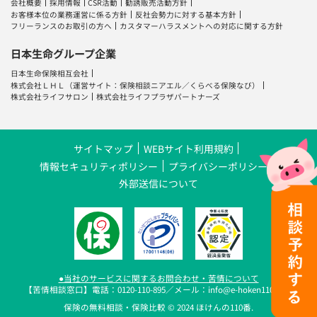
会社概要
採用情報
CSR活動
勧誘販売活動方針
お客様本位の業務運営に係る方針
反社会勢力に対する基本方針
フリーランスのお取引の方へ
カスタマーハラスメントへの対応に関する方針
日本生命グループ企業
日本生命保険相互会社
株式会社ＬＨＬ
（運営サイト：
保険相談ニアエル
／
くらべる保険なび
）
株式会社ライフサロン
株式会社ライフプラザパートナーズ
サイトマップ
WEBサイト利用規約
情報セキュリティポリシー
プライバシーポリシー
外部送信について
●当社のサービスに関するお問合わせ・苦情について
【苦情相談窓口】電話：0120-110-895／メール：info@e-hoken110.com
保険の無料相談・保険比較 © 2024 ほけんの110番.