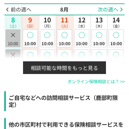
前の週へ
8月
次の週へ
8
9
10
11
12
13
14
（土）
（日）
（月）
（火）
（水）
（木）
（金）
×
◯
◯
◯
◯
◯
◯
10:00
10:00
10:00
10:00
10:00
10:00
10:00
×
◯
◯
◯
◯
◯
◯
10:30
10:30
10:30
10:30
10:30
10:30
10:30
相談可能な時間をもっと見る
×
◯
◯
◯
◯
◯
◯
オンライン保険相談とは？ >>
11:00
11:00
11:00
11:00
11:00
11:00
11:00
×
◯
◯
◯
◯
◯
◯
ご自宅などへの訪問相談サービス（鹿部町限
11:30
11:30
11:30
11:30
11:30
11:30
11:30
定）
×
◯
◯
◯
◯
◯
◯
12:00
12:00
12:00
12:00
12:00
12:00
12:00
他の市区町村で利用できる保険相談サービスを