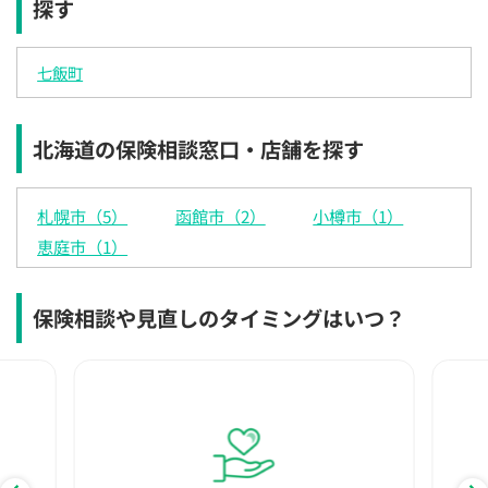
探す
×
◯
◯
◯
◯
◯
◯
12:30
12:30
12:30
12:30
12:30
12:30
12:30
七飯町
◯
◯
◯
◯
◯
◯
◯
13:00
13:00
13:00
13:00
13:00
13:00
13:00
北海道の保険相談窓口・店舗を探す
◯
◯
◯
◯
◯
◯
◯
13:30
13:30
13:30
13:30
13:30
13:30
13:30
札幌市（5）
函館市（2）
小樽市（1）
◯
◯
◯
◯
◯
◯
◯
恵庭市（1）
14:00
14:00
14:00
14:00
14:00
14:00
14:00
◯
◯
◯
◯
◯
◯
◯
保険相談や見直しのタイミングはいつ？
14:30
14:30
14:30
14:30
14:30
14:30
14:30
◯
◯
◯
◯
◯
◯
◯
15:00
15:00
15:00
15:00
15:00
15:00
15:00
◯
◯
◯
◯
◯
◯
◯