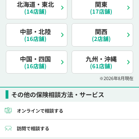
北海道・東北
関東
電話で相談予約
（オンライン保険相談専用）
0120-987-110
(14店舗)
(17店舗)
平日 / 土日祝日 10:00〜17:00（通話無料）
中部・北陸
関西
※受付時間外にご予約をいただいた場合は、
(16店舗)
(2店舗)
翌営業日のご連絡となります
中国・四国
九州・沖縄
(16店舗)
(61店舗)
※2026年8月現在
その他の保険相談方法・サービス
オンラインで相談する
訪問で相談する