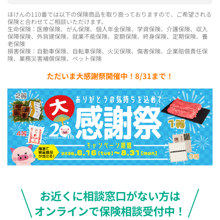
ほけんの110番では以下の保険商品を取り扱っておりますので、ご希望される
保険と合わせてご相談いただけます。
生命保険：医療保険、がん保険、個人年金保険、学資保険、介護保険、収入
保障保険、外貨建保険、就業不能保険、変額保険、終身保険、定期保険、養
老保険
損害保険：自動車保険、自転車保険、火災保険、傷害保険、企業賠償責任保
険、業務災害補償保険、ペット保険
ただいま大感謝祭開催中！8/31まで！
お近くに相談窓口がない方は
オンラインで保険相談受付中！