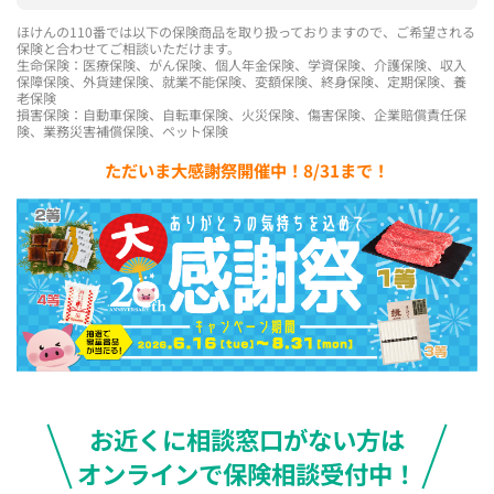
ほけんの110番では以下の保険商品を取り扱っておりますので、ご希望される
保険と合わせてご相談いただけます。
生命保険：医療保険、がん保険、個人年金保険、学資保険、介護保険、収入
保障保険、外貨建保険、就業不能保険、変額保険、終身保険、定期保険、養
老保険
損害保険：自動車保険、自転車保険、火災保険、傷害保険、企業賠償責任保
険、業務災害補償保険、ペット保険
ただいま大感謝祭開催中！8/31まで！
お近くに相談窓口がない方は
オンラインで保険相談受付中！