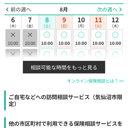
前の週へ
8月
次の週へ
6
7
8
9
10
11
12
（木）
（金）
（土）
（日）
（月）
（火）
（水）
×
×
◯
◯
◯
◯
◯
10:00
10:00
10:00
10:00
10:00
10:00
10:00
×
×
◯
◯
◯
◯
◯
10:30
10:30
10:30
10:30
10:30
10:30
10:30
相談可能な時間をもっと見る
×
×
◯
◯
◯
◯
◯
オンライン保険相談とは？ >>
11:00
11:00
11:00
11:00
11:00
11:00
11:00
×
×
◯
◯
◯
◯
◯
ご自宅などへの訪問相談サービス（気仙沼市限
11:30
11:30
11:30
11:30
11:30
11:30
11:30
定）
×
×
◯
◯
◯
◯
◯
12:00
12:00
12:00
12:00
12:00
12:00
12:00
他の市区町村で利用できる保険相談サービスを