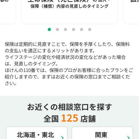
15:30
15:30
15:30
15:30
15:30
15:30
15:30
保障（補償）内容の見直しのタイミング
◯
◯
◯
◯
◯
◯
16:00
16:00
16:00
16:00
16:00
16:00
16:00
◯
◯
◯
◯
◯
◯
保険は定期的に見直すことで、保障を手厚くしたり、保険料
16:30
16:30
16:30
16:30
16:30
16:30
16:30
の支払いを適正にするメリットがあります。
ライフステージの変化や経済状況の変化などがあった場合
◯
◯
◯
◯
◯
◯
は、見直しのタイミング。
17:00
17:00
17:00
17:00
17:00
17:00
17:00
ほけんの110番では、保険のプロがお客様に合ったプランをご
紹介しますので、まずはお近くの保険の窓口までご相談くだ
◯
◯
◯
◯
◯
◯
さい。
17:30
17:30
17:30
17:30
17:30
17:30
17:30
◯
◯
◯
◯
◯
◯
お近くの相談窓口を探す
18:00
18:00
18:00
18:00
18:00
18:00
18:00
125
全国
店舗
○：予約可 ×：予約不可
：お電話にてお問い合わせください
北海道・東北
関東