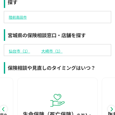
探す
×
×
◯
◯
◯
◯
◯
12:30
12:30
12:30
12:30
12:30
12:30
12:30
陸前高田市
×
◯
◯
◯
◯
◯
◯
13:00
13:00
13:00
13:00
13:00
13:00
13:00
宮城県の保険相談窓口・店舗を探す
×
◯
◯
◯
◯
◯
◯
13:30
13:30
13:30
13:30
13:30
13:30
13:30
仙台市（1）
大崎市（1）
×
◯
◯
◯
◯
◯
◯
14:00
14:00
14:00
14:00
14:00
14:00
14:00
保険相談や見直しのタイミングはいつ？
×
◯
◯
◯
◯
◯
◯
14:30
14:30
14:30
14:30
14:30
14:30
14:30
×
◯
◯
◯
◯
◯
◯
15:00
15:00
15:00
15:00
15:00
15:00
15:00
◯
◯
◯
◯
◯
◯
生命保険（死亡保険）
医
内容の
の
加入・