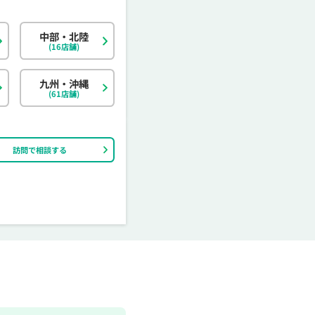
中部・北陸
北海道
東京都
岐阜県
大阪府
島根県
福岡県
神奈川県
宮城県
静岡県
京都府
岡山県
佐賀県
(16店舗)
茨城県
富山県
香川県
大分県
栃木県
石川県
愛媛県
宮崎県
九州・沖縄
(61店舗)
訪問で相談する