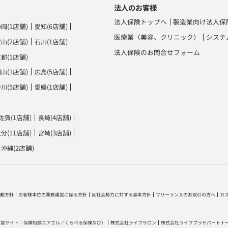
法人のお客様
法人保険トップへ
製造業向け法人保
(1店舗)
(6店舗)
静岡
愛知
医療業（美容、クリニック）
システ
(2店舗)
(1店舗)
富山
石川
法人保険のお問合せフォーム
(1店舗)
京都
(1店舗)
(5店舗)
岡山
広島
(5店舗)
(1店舗)
香川
愛媛
(1店舗)
(4店舗)
佐賀
長崎
(11店舗)
(3店舗)
大分
宮崎
(2店舗)
沖縄
動方針
お客様本位の業務運営に係る方針
反社会勢力に対する基本方針
フリーランスのお取引の方へ
カ
運営サイト：
保険相談ニアエル
／
くらべる保険なび
）
株式会社ライフサロン
株式会社ライフプラザパートナ