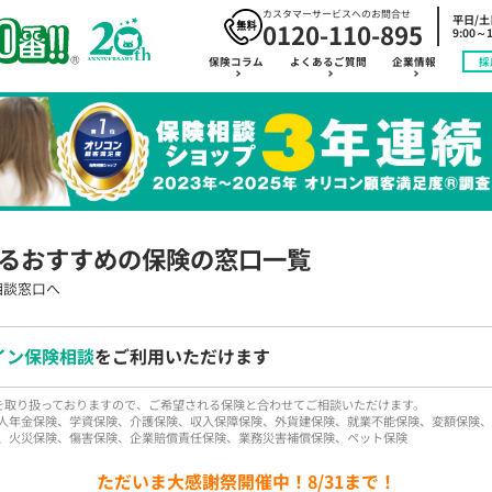
カスタマーサービスへのお問合せ
平日/
0120-110-895
9:00～1
保険コラム
よくあるご質問
企業情報
採
るおすすめの保険の窓口一覧
相談窓口へ
イン保険相談
をご利用いただけます
品を取り扱っておりますので、ご希望される保険と合わせてご相談いただけます。
人年金保険、学資保険、介護保険、収入保障保険、外貨建保険、就業不能保険、変額保険、
、火災保険、傷害保険、企業賠償責任保険、業務災害補償保険、ペット保険
ただいま大感謝祭開催中！8/31まで！