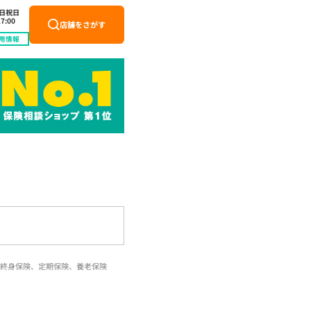
土日祝日
7:00
店舗をさがす
用情報
終身保険、定期保険、養老保険