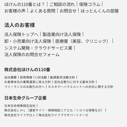
ほけんの110番とは？
ご相談の流れ
保険コラム
お客様の声
よくある質問
お問合せ
ほっとんくんの部屋
法人のお客様
法人保険トップへ
製造業向け法人保険
卸・小売業向け法人保険
医療業（美容、クリニック）
システム開発・クラウドサービス業
法人保険のお問合せフォーム
株式会社ほけんの110番
会社概要
採用情報
CSR活動
勧誘販売活動方針
お客様本位の業務運営に係る方針
反社会勢力に対する基本方針
フリーランスのお取引の方へ
カスタマーハラスメントへの対応に関する方針
日本生命グループ企業
日本生命保険相互会社
株式会社ＬＨＬ
（運営サイト：
保険相談ニアエル
／
くらべる保険なび
）
株式会社ライフサロン
株式会社ライフプラザパートナーズ