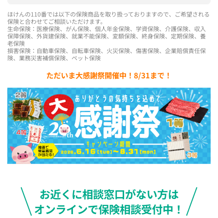
ほけんの110番では以下の保険商品を取り扱っておりますので、ご希望される
保険と合わせてご相談いただけます。
生命保険：医療保険、がん保険、個人年金保険、学資保険、介護保険、収入
保障保険、外貨建保険、就業不能保険、変額保険、終身保険、定期保険、養
老保険
損害保険：自動車保険、自転車保険、火災保険、傷害保険、企業賠償責任保
険、業務災害補償保険、ペット保険
ただいま大感謝祭開催中！8/31まで！
お近くに相談窓口がない方は
オンラインで保険相談受付中！