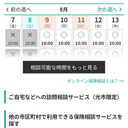
前の週へ
8月
次の週へ
7
8
9
10
11
12
13
（金）
（土）
（日）
（月）
（火）
（水）
（木）
×
×
◯
◯
◯
◯
◯
10:00
10:00
10:00
10:00
10:00
10:00
10:00
×
×
◯
◯
◯
◯
◯
10:30
10:30
10:30
10:30
10:30
10:30
10:30
相談可能な時間をもっと見る
×
×
◯
◯
◯
◯
◯
オンライン保険相談とは？ >>
11:00
11:00
11:00
11:00
11:00
11:00
11:00
×
×
◯
◯
◯
◯
◯
ご自宅などへの訪問相談サービス（光市限定）
11:30
11:30
11:30
11:30
11:30
11:30
11:30
×
×
◯
◯
◯
◯
◯
他の市区町村で利用できる保険相談サービスを
12:00
12:00
12:00
12:00
12:00
12:00
12:00
探す