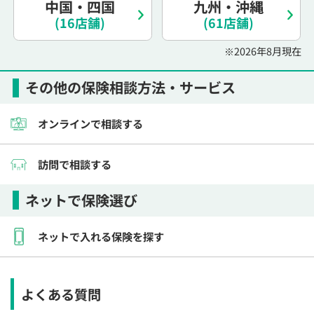
中国・四国
九州・沖縄
電話で相談予約
（オンライン保険相談専用）
0120-987-110
(16店舗)
(61店舗)
※2026年8月現在
平日 / 土日祝日 10:00〜17:00（通話無料）
※受付時間外にご予約をいただいた場合は、
その他の保険相談方法・サービス
翌営業日のご連絡となります
オンラインで相談する
訪問で相談する
ネットで保険選び
ネットで入れる保険を探す
よくある質問