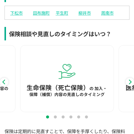
×
×
◯
◯
◯
◯
◯
下松市
田布施町
平生町
柳井市
周南市
12:30
12:30
12:30
12:30
12:30
12:30
12:30
×
◯
◯
◯
◯
◯
◯
保険相談や見直しのタイミングはいつ？
13:00
13:00
13:00
13:00
13:00
13:00
13:00
×
◯
◯
◯
◯
◯
◯
13:30
13:30
13:30
13:30
13:30
13:30
13:30
×
◯
◯
◯
◯
◯
◯
14:00
14:00
14:00
14:00
14:00
14:00
14:00
×
◯
◯
◯
◯
◯
◯
生命保険（死亡保険）
医
内容の
の
加入・
保障（補償）内容の見直しのタイミング
14:30
14:30
14:30
14:30
14:30
14:30
14:30
×
◯
◯
◯
◯
◯
◯
15:00
15:00
15:00
15:00
15:00
15:00
15:00
×
◯
◯
◯
◯
◯
◯
保険は定期的に見直すことで、保障を手厚くしたり、保険料