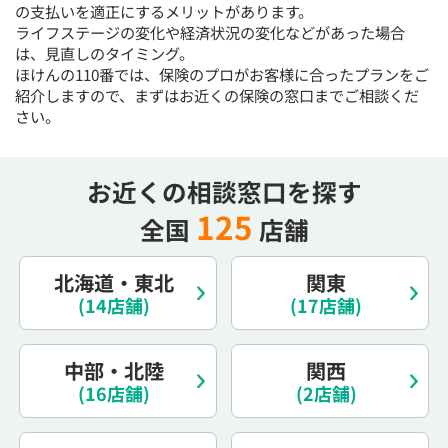
の支払いを適正にするメリットがあります。
15:30
15:30
15:30
15:30
15:30
15:30
15:30
ライフステージの変化や経済状況の変化などがあった場合
×
◯
◯
◯
◯
◯
◯
は、見直しのタイミング。
ほけんの110番では、保険のプロがお客様に合ったプランをご
16:00
16:00
16:00
16:00
16:00
16:00
16:00
紹介しますので、まずはお近くの保険の窓口までご相談くだ
さい。
×
◯
◯
◯
◯
◯
◯
16:30
16:30
16:30
16:30
16:30
16:30
16:30
お近くの相談窓口を探す
×
◯
◯
◯
◯
◯
◯
125
17:00
17:00
17:00
17:00
17:00
17:00
17:00
全国
店舗
×
◯
◯
◯
◯
◯
◯
北海道・東北
関東
17:30
17:30
17:30
17:30
17:30
17:30
17:30
(14店舗)
(17店舗)
×
◯
◯
◯
◯
◯
◯
18:00
18:00
18:00
18:00
18:00
18:00
18:00
中部・北陸
関西
(16店舗)
(2店舗)
○：予約可 ×：予約不可
：お電話にてお問い合わせください