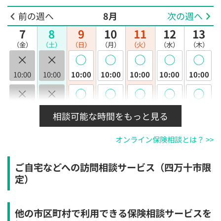
前の週へ
8月
次の週へ
7
8
9
10
11
12
13
（金）
（土）
（日）
（月）
（火）
（水）
（木）
×
×
◯
◯
◯
◯
◯
10:00
10:00
10:00
10:00
10:00
10:00
10:00
×
×
◯
◯
◯
◯
◯
10:30
10:30
10:30
10:30
10:30
10:30
10:30
相談可能な時間をもっと見る
×
×
◯
◯
◯
◯
◯
オンライン保険相談とは？ >>
11:00
11:00
11:00
11:00
11:00
11:00
11:00
×
×
◯
◯
◯
◯
◯
ご自宅などへの訪問相談サービス（四万十市限
11:30
11:30
11:30
11:30
11:30
11:30
11:30
定）
×
×
◯
◯
◯
◯
◯
12:00
12:00
12:00
12:00
12:00
12:00
12:00
他の市区町村で利用できる保険相談サービスを