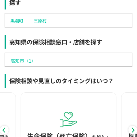
探す
×
×
◯
◯
◯
◯
◯
12:30
12:30
12:30
12:30
12:30
12:30
12:30
黒潮町
三原村
×
◯
◯
◯
◯
◯
◯
13:00
13:00
13:00
13:00
13:00
13:00
13:00
高知県の保険相談窓口・店舗を探す
×
◯
◯
◯
◯
◯
◯
13:30
13:30
13:30
13:30
13:30
13:30
13:30
高知市（1）
×
◯
◯
◯
◯
◯
◯
14:00
14:00
14:00
14:00
14:00
14:00
14:00
保険相談や見直しのタイミングはいつ？
×
◯
◯
◯
◯
◯
◯
14:30
14:30
14:30
14:30
14:30
14:30
14:30
×
◯
◯
◯
◯
◯
◯
15:00
15:00
15:00
15:00
15:00
15:00
15:00
×
◯
◯
◯
◯
◯
◯
生命保険（死亡保険）
医
内容の
の
加入・