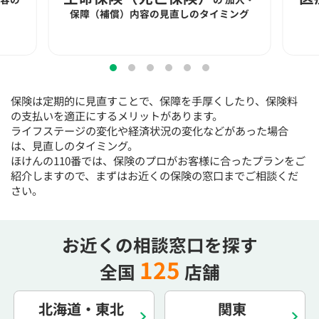
15:30
15:30
15:30
15:30
15:30
15:30
15:30
保障（補償）内容の見直しのタイミング
×
◯
◯
◯
◯
◯
◯
16:00
16:00
16:00
16:00
16:00
16:00
16:00
×
◯
◯
◯
◯
◯
◯
保険は定期的に見直すことで、保障を手厚くしたり、保険料
16:30
16:30
16:30
16:30
16:30
16:30
16:30
の支払いを適正にするメリットがあります。
ライフステージの変化や経済状況の変化などがあった場合
×
◯
◯
◯
◯
◯
◯
は、見直しのタイミング。
17:00
17:00
17:00
17:00
17:00
17:00
17:00
ほけんの110番では、保険のプロがお客様に合ったプランをご
紹介しますので、まずはお近くの保険の窓口までご相談くだ
×
◯
◯
◯
◯
◯
◯
さい。
17:30
17:30
17:30
17:30
17:30
17:30
17:30
×
◯
◯
◯
◯
◯
◯
お近くの相談窓口を探す
18:00
18:00
18:00
18:00
18:00
18:00
18:00
125
全国
店舗
○：予約可 ×：予約不可
：お電話にてお問い合わせください
北海道・東北
関東