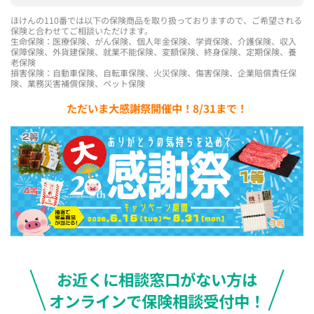
ほけんの110番では以下の保険商品を取り扱っておりますので、ご希望される
保険と合わせてご相談いただけます。
生命保険：医療保険、がん保険、個人年金保険、学資保険、介護保険、収入
保障保険、外貨建保険、就業不能保険、変額保険、終身保険、定期保険、養
老保険
損害保険：自動車保険、自転車保険、火災保険、傷害保険、企業賠償責任保
険、業務災害補償保険、ペット保険
ただいま大感謝祭開催中！8/31まで！
お近くに相談窓口がない方は
オンラインで保険相談受付中！