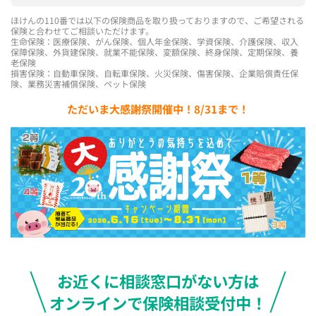
ほけんの110番では以下の保険商品を取り扱っておりますので、ご希望される
保険と合わせてご相談いただけます。
生命保険：医療保険、がん保険、個人年金保険、学資保険、介護保険、収入
保障保険、外貨建保険、就業不能保険、変額保険、終身保険、定期保険、養
老保険
損害保険：自動車保険、自転車保険、火災保険、傷害保険、企業賠償責任保
険、業務災害補償保険、ペット保険
ただいま大感謝祭開催中！8/31まで！
お近くに相談窓口がない方は
オンラインで保険相談受付中！