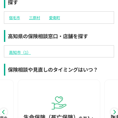
探す
×
◯
◯
◯
◯
◯
◯
12:30
12:30
12:30
12:30
12:30
12:30
12:30
宿毛市
三原村
愛南町
◯
◯
◯
◯
◯
◯
◯
13:00
13:00
13:00
13:00
13:00
13:00
13:00
高知県の保険相談窓口・店舗を探す
◯
◯
◯
◯
◯
◯
◯
13:30
13:30
13:30
13:30
13:30
13:30
13:30
高知市（1）
◯
◯
◯
◯
◯
◯
◯
14:00
14:00
14:00
14:00
14:00
14:00
14:00
保険相談や見直しのタイミングはいつ？
◯
◯
◯
◯
◯
◯
◯
14:30
14:30
14:30
14:30
14:30
14:30
14:30
◯
◯
◯
◯
◯
◯
◯
15:00
15:00
15:00
15:00
15:00
15:00
15:00
◯
◯
◯
◯
◯
◯
◯
生命保険（死亡保険）
医
内容の
の
加入・