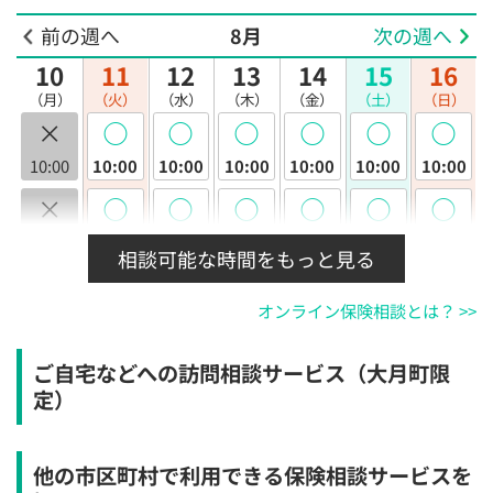
前の週へ
8月
次の週へ
10
11
12
13
14
15
16
（月）
（火）
（水）
（木）
（金）
（土）
（日）
×
◯
◯
◯
◯
◯
◯
10:00
10:00
10:00
10:00
10:00
10:00
10:00
×
◯
◯
◯
◯
◯
◯
10:30
10:30
10:30
10:30
10:30
10:30
10:30
相談可能な時間をもっと見る
×
◯
◯
◯
◯
◯
◯
オンライン保険相談とは？ >>
11:00
11:00
11:00
11:00
11:00
11:00
11:00
×
◯
◯
◯
◯
◯
◯
ご自宅などへの訪問相談サービス（大月町限
11:30
11:30
11:30
11:30
11:30
11:30
11:30
定）
×
◯
◯
◯
◯
◯
◯
12:00
12:00
12:00
12:00
12:00
12:00
12:00
他の市区町村で利用できる保険相談サービスを