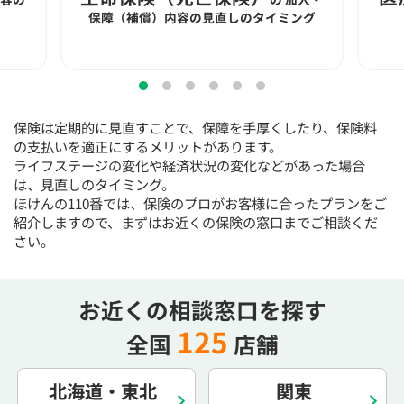
15:30
15:30
15:30
15:30
15:30
15:30
15:30
保障（補償）内容の見直しのタイミング
◯
◯
◯
◯
◯
◯
◯
16:00
16:00
16:00
16:00
16:00
16:00
16:00
◯
◯
◯
◯
◯
◯
◯
保険は定期的に見直すことで、保障を手厚くしたり、保険料
16:30
16:30
16:30
16:30
16:30
16:30
16:30
の支払いを適正にするメリットがあります。
ライフステージの変化や経済状況の変化などがあった場合
◯
◯
◯
◯
◯
◯
◯
は、見直しのタイミング。
17:00
17:00
17:00
17:00
17:00
17:00
17:00
ほけんの110番では、保険のプロがお客様に合ったプランをご
紹介しますので、まずはお近くの保険の窓口までご相談くだ
◯
◯
◯
◯
◯
◯
◯
さい。
17:30
17:30
17:30
17:30
17:30
17:30
17:30
◯
◯
◯
◯
◯
◯
◯
お近くの相談窓口を探す
18:00
18:00
18:00
18:00
18:00
18:00
18:00
125
全国
店舗
○：予約可 ×：予約不可
：お電話にてお問い合わせください
北海道・東北
関東