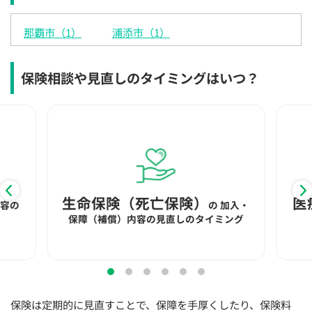
×
×
◯
◯
◯
◯
◯
那覇市（1）
浦添市（1）
12:30
12:30
12:30
12:30
12:30
12:30
12:30
×
◯
◯
◯
◯
◯
◯
保険相談や見直しのタイミングはいつ？
13:00
13:00
13:00
13:00
13:00
13:00
13:00
×
◯
◯
◯
◯
◯
◯
13:30
13:30
13:30
13:30
13:30
13:30
13:30
×
◯
◯
◯
◯
◯
◯
14:00
14:00
14:00
14:00
14:00
14:00
14:00
生命保険（死亡保険）
医
×
◯
◯
◯
◯
◯
◯
内容の
の
加入・
保障（補償）内容の見直しのタイミング
14:30
14:30
14:30
14:30
14:30
14:30
14:30
×
◯
◯
◯
◯
◯
◯
15:00
15:00
15:00
15:00
15:00
15:00
15:00
×
◯
◯
◯
◯
◯
◯
保険は定期的に見直すことで、保障を手厚くしたり、保険料