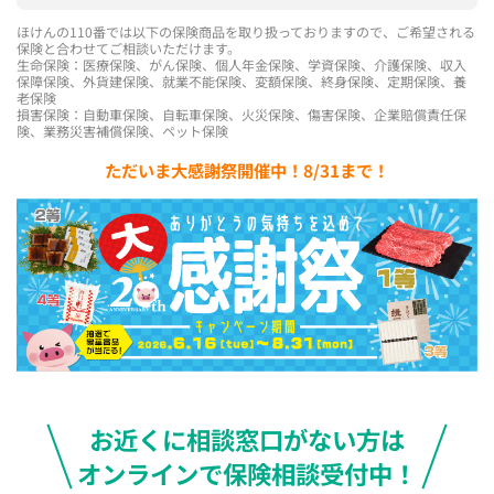
ほけんの110番では以下の保険商品を取り扱っておりますので、ご希望される
保険と合わせてご相談いただけます。
生命保険：医療保険、がん保険、個人年金保険、学資保険、介護保険、収入
保障保険、外貨建保険、就業不能保険、変額保険、終身保険、定期保険、養
老保険
損害保険：自動車保険、自転車保険、火災保険、傷害保険、企業賠償責任保
険、業務災害補償保険、ペット保険
ただいま大感謝祭開催中！8/31まで！
お近くに相談窓口がない方は
オンラインで保険相談受付中！