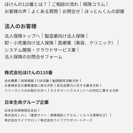
ほけんの110番とは？
ご相談の流れ
保険コラム
お客様の声
よくある質問
お問合せ
ほっとんくんの部屋
法人のお客様
法人保険トップへ
製造業向け法人保険
卸・小売業向け法人保険
医療業（美容、クリニック）
システム開発・クラウドサービス業
法人保険のお問合せフォーム
株式会社ほけんの110番
会社概要
採用情報
CSR活動
勧誘販売活動方針
お客様本位の業務運営に係る方針
反社会勢力に対する基本方針
フリーランスのお取引の方へ
カスタマーハラスメントへの対応に関する方針
日本生命グループ企業
日本生命保険相互会社
株式会社ＬＨＬ
（運営サイト：
保険相談ニアエル
／
くらべる保険なび
）
株式会社ライフサロン
株式会社ライフプラザパートナーズ