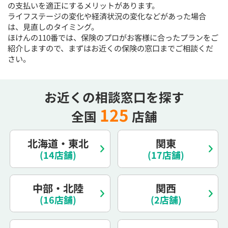
の支払いを適正にするメリットがあります。
15:30
15:30
15:30
15:30
15:30
15:30
15:30
ライフステージの変化や経済状況の変化などがあった場合
×
◯
◯
◯
◯
◯
◯
は、見直しのタイミング。
ほけんの110番では、保険のプロがお客様に合ったプランをご
16:00
16:00
16:00
16:00
16:00
16:00
16:00
紹介しますので、まずはお近くの保険の窓口までご相談くだ
さい。
×
◯
◯
◯
◯
◯
◯
16:30
16:30
16:30
16:30
16:30
16:30
16:30
お近くの相談窓口を探す
×
◯
◯
◯
◯
◯
◯
125
17:00
17:00
17:00
17:00
17:00
17:00
17:00
全国
店舗
×
◯
◯
◯
◯
◯
◯
北海道・東北
関東
17:30
17:30
17:30
17:30
17:30
17:30
17:30
(14店舗)
(17店舗)
×
◯
◯
◯
◯
◯
◯
18:00
18:00
18:00
18:00
18:00
18:00
18:00
中部・北陸
関西
(16店舗)
(2店舗)
○：予約可 ×：予約不可
：お電話にてお問い合わせください