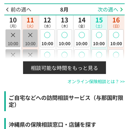
前の週へ
8月
次の週へ
10
11
12
13
14
15
16
（月）
（火）
（水）
（木）
（金）
（土）
（日）
×
×
◯
◯
◯
◯
◯
10:00
10:00
10:00
10:00
10:00
10:00
10:00
×
×
◯
◯
◯
◯
◯
10:30
10:30
10:30
10:30
10:30
10:30
10:30
相談可能な時間をもっと見る
×
×
◯
◯
◯
◯
◯
オンライン保険相談とは？ >>
11:00
11:00
11:00
11:00
11:00
11:00
11:00
×
×
◯
◯
◯
◯
◯
ご自宅などへの訪問相談サービス（与那国町限
11:30
11:30
11:30
11:30
11:30
11:30
11:30
定）
×
×
◯
◯
◯
◯
◯
12:00
12:00
12:00
12:00
12:00
12:00
12:00
沖縄県の保険相談窓口・店舗を探す