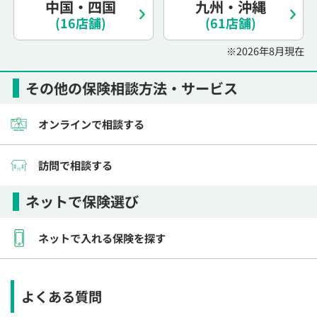
中国・四国
九州・沖縄
電話で相談予約
（オンライン保険相談専用）
(16店舗)
(61店舗)
0120-987-110
※2026年8月現在
平日 / 土日祝日 10:00〜17:00（通話無料）
※受付時間外にご予約をいただいた場合は、
その他の保険相談方法・サービス
翌営業日のご連絡となります
オンラインで相談する
訪問で相談する
ネットで保険選び
ネットで入れる保険を探す
よくある質問