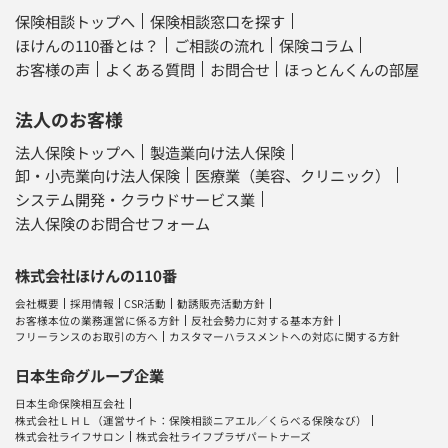
保険相談トップへ
保険相談窓口を探す
ほけんの110番とは？
ご相談の流れ
保険コラム
お客様の声
よくある質問
お問合せ
ほっとんくんの部屋
法人のお客様
法人保険トップへ
製造業向け法人保険
卸・小売業向け法人保険
医療業（美容、クリニック）
システム開発・クラウドサービス業
法人保険のお問合せフォーム
株式会社ほけんの110番
会社概要
採用情報
CSR活動
勧誘販売活動方針
お客様本位の業務運営に係る方針
反社会勢力に対する基本方針
フリーランスのお取引の方へ
カスタマーハラスメントへの対応に関する方針
日本生命グループ企業
日本生命保険相互会社
株式会社ＬＨＬ
（運営サイト：
保険相談ニアエル
／
くらべる保険なび
）
株式会社ライフサロン
株式会社ライフプラザパートナーズ