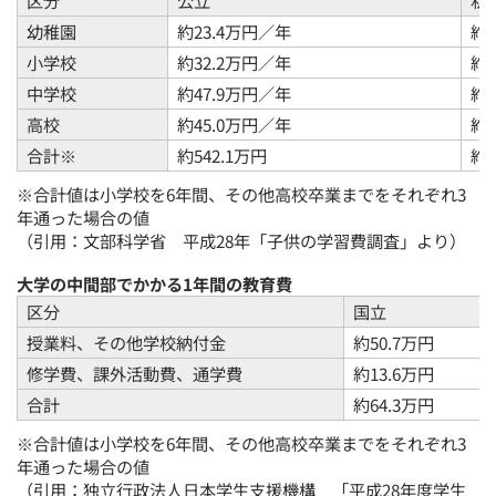
区分
公立
私
幼稚園
約23.4万円／年
約4
小学校
約32.2万円／年
約1
中学校
約47.9万円／年
約1
高校
約45.0万円／年
約1
合計※
約542.1万円
約1
※合計値は小学校を6年間、その他高校卒業までをそれぞれ3
年通った場合の値
（引用：文部科学省 平成28年「
子供の学習費調査
」より）
大学の中間部でかかる1年間の教育費
区分
国立
授業料、その他学校納付金
約50.7万円
修学費、課外活動費、通学費
約13.6万円
合計
約64.3万円
※合計値は小学校を6年間、その他高校卒業までをそれぞれ3
年通った場合の値
（引用：独立行政法人日本学生支援機構 「
平成28年度学生