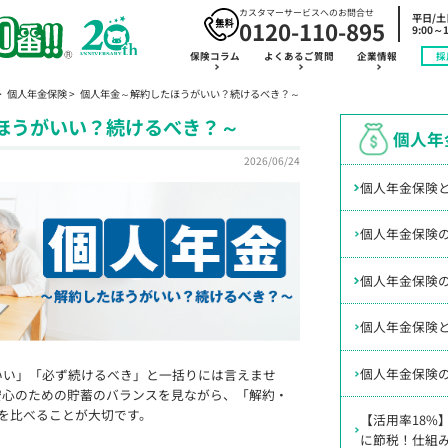
カスタマーサービスへのお問合せ
平日/
0120-110-895
9:00～1
保険コラム
よくあるご質問
企業情報
採
個人年金保険
個人年金～解約したほうがいい？続けるべき？～
ほうがいい？続けるべき？～
個人年
2026/06/24
個人年金保険
個人年金保険
個人年金保険
個人年金保険
個人年金保険
いい」「必ず続けるべき」と一括りには言えませ
安心のための貯蓄のバランスを見ながら、「解約・
を比べることが大切です。
【活用率18%
に節税！仕組