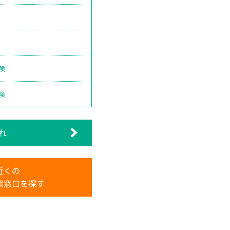
険
険
れ
近くの
談窓口を探す