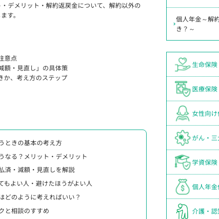
ト・デメリット・解約返戻金について、解約以外の
します。
個人年金～解
き？～
注意点
生命保険
減額・見直し」の具体策
きか、考え方のステップ
医療保険
女性向け
がん・三
うときの基本の考え方
うなる？メリット・デメリット
学資保険
払済・減額・見直しを解説
てもよい人・避けたほうがよい人
個人年金
Coはどのように考えればいい？
クと相談のすすめ
介護・認