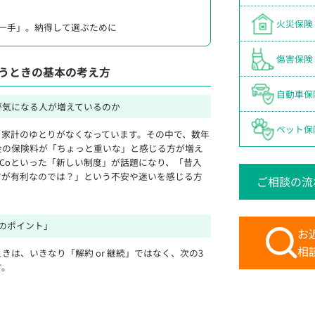
火災保険
一手」。納得して選ぶために
傷害保険
うときの基本の考え方
自動車保
が気になる人が増えているのか
ペット保
、家計のゆとりがなくなっています。その中で、数年
金の保険料が「ちょっと重いな」と感じる方が増え
DeCoといった「新しい制度」が話題になり、「昔入
方が有利なのでは？」という不安や迷いを感じる方
ご相談の流
のポイント」
お
相
きは、いきなり「解約 or 継続」ではなく、次の3
す。