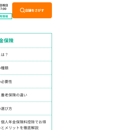
土日祝日
7:00
店舗をさがす
用情報
金保険
とは？
の種類
の必要性
と養老保険の違い
の選び方
】個人年金保険料控除でお得
みとメリットを徹底解説