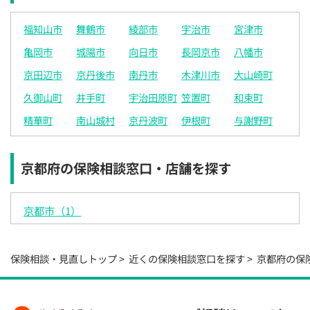
×
◯
◯
◯
◯
◯
◯
福知山市
舞鶴市
綾部市
宇治市
宮津市
16:00
16:00
16:00
16:00
16:00
16:00
16:00
亀岡市
城陽市
向日市
長岡京市
八幡市
×
◯
◯
◯
◯
◯
◯
京田辺市
京丹後市
南丹市
木津川市
大山崎町
16:30
16:30
16:30
16:30
16:30
16:30
16:30
久御山町
井手町
宇治田原町
笠置町
和束町
×
◯
◯
◯
◯
◯
◯
精華町
南山城村
京丹波町
伊根町
与謝野町
17:00
17:00
17:00
17:00
17:00
17:00
17:00
×
◯
◯
◯
◯
◯
◯
京都府の保険相談窓口・店舗を探す
17:30
17:30
17:30
17:30
17:30
17:30
17:30
×
◯
◯
◯
◯
◯
◯
京都市（1）
18:00
18:00
18:00
18:00
18:00
18:00
18:00
○：予約可 ×：予約不可
保険相談・見直しトップ
近くの保険相談窓口を探す
京都府の保
：お電話にてお問い合わせください
電話で相談予約
（オンライン保険相談専用）