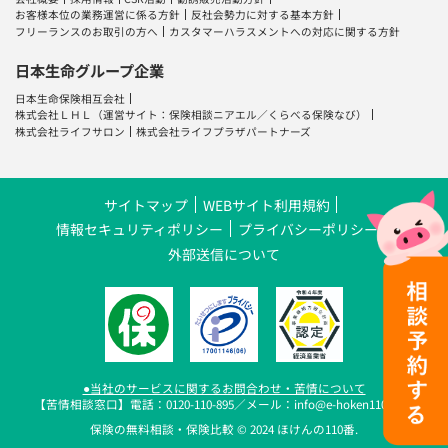
お客様本位の業務運営に係る方針
反社会勢力に対する基本方針
フリーランスのお取引の方へ
カスタマーハラスメントへの対応に関する方針
日本生命グループ企業
日本生命保険相互会社
株式会社ＬＨＬ
（運営サイト：
保険相談ニアエル
／
くらべる保険なび
）
株式会社ライフサロン
株式会社ライフプラザパートナーズ
サイトマップ
WEBサイト利用規約
情報セキュリティポリシー
プライバシーポリシー
外部送信について
●当社のサービスに関するお問合わせ・苦情について
【苦情相談窓口】電話：0120-110-895／メール：info@e-hoken110.com
保険の無料相談・保険比較 © 2024 ほけんの110番.