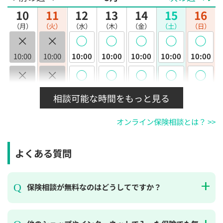
10
11
12
13
14
15
16
（月）
（火）
（水）
（木）
（金）
（土）
（日）
×
×
◯
◯
◯
◯
◯
10:00
10:00
10:00
10:00
10:00
10:00
10:00
×
×
◯
◯
◯
◯
◯
10:30
10:30
10:30
10:30
10:30
10:30
10:30
相談可能な時間をもっと見る
×
×
◯
◯
◯
◯
◯
オンライン保険相談とは？ >>
11:00
11:00
11:00
11:00
11:00
11:00
11:00
×
×
◯
◯
◯
◯
◯
よくある質問
11:30
11:30
11:30
11:30
11:30
11:30
11:30
×
×
◯
◯
◯
◯
◯
保険相談が無料なのはどうしてですか？
12:00
12:00
12:00
12:00
12:00
12:00
12:00
×
×
◯
◯
◯
◯
◯