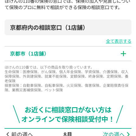
ほけんの110番の保険の窓口では、保険の加入や見直しについ
て保険のプロに無料で相談ができる保険の相談窓口です。
京都府内の相談窓口
（1店舗）
全て表示する
京都市（
1
店舗）
ほけんの110番では、以下の商品を取り扱っています。
生命保険：医療保険、がん保険、個人年金保険、学資保険、介護保険、収入
保障保険、外貨建保険、就業不能保険、変額保険、終身保険、定期保険、養
老保険
損害保険：自動車保険、自転車保険、火災保険、傷害保険、企業賠償責任保
険、業務災害補償保険、ペット保険
お近くに相談窓口がない方は
オンラインで保険相談受付中！
前の週へ
8月
次の週へ