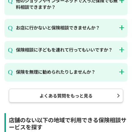
他のショップやインターネットで入った保険でも無
12:30
12:30
12:30
12:30
12:30
12:30
12:30
料相談できますか？
×
◯
◯
◯
◯
◯
◯
13:00
13:00
13:00
13:00
13:00
13:00
13:00
お店に行かないと保険相談できませんか？
×
◯
◯
◯
◯
◯
◯
13:30
13:30
13:30
13:30
13:30
13:30
13:30
保険相談に子どもを連れて行ってもいいですか？
×
◯
◯
◯
◯
◯
◯
14:00
14:00
14:00
14:00
14:00
14:00
14:00
保険を無理に勧められたりしませんか？
×
◯
◯
◯
◯
◯
◯
14:30
14:30
14:30
14:30
14:30
14:30
14:30
×
◯
◯
◯
◯
◯
◯
よくある質問をもっと見る
15:00
15:00
15:00
15:00
15:00
15:00
15:00
×
◯
◯
◯
◯
◯
◯
店舗のない以下の地域で利用できる保険相談サ
15:30
15:30
15:30
15:30
15:30
15:30
15:30
ービスを探す