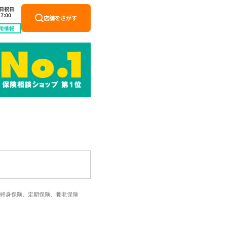
土日祝日
7:00
店舗をさがす
用情報
終身保険、定期保険、養老保険