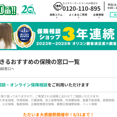
カスタマーサービスへのお問合せ
平日/
0120-110-895
9:00～1
保険コラム
よくあるご質問
企業情報
採
きるおすすめの保険の窓口一覧
相談窓口へ
相談・オンライン保険相談
をご利用いただけます
品を取り扱っておりますので、ご希望される保険と合わせてご相談いただけます。
人年金保険、学資保険、介護保険、収入保障保険、外貨建保険、就業不能保険、変額保険、
、火災保険、傷害保険、企業賠償責任保険、業務災害補償保険、ペット保険
ただいま大感謝祭開催中！8/31まで！