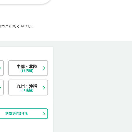
までご相談ください。
中部・北陸
北海道
東京都
岐阜県
大阪府
島根県
福岡県
神奈川県
宮城県
静岡県
京都府
岡山県
佐賀県
(16店舗)
茨城県
富山県
香川県
大分県
栃木県
石川県
愛媛県
宮崎県
九州・沖縄
(61店舗)
訪問で相談する