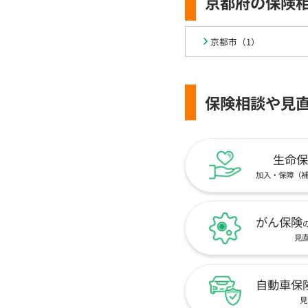
京都府の保険
京都市（1）
保険相談や見
生命保
加入・保障（
がん保険
見
自動車保
見