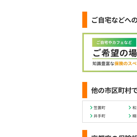
ご自宅などへ
他の市区町村
笠置町
和
井手町
精