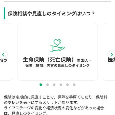
15:30
15:30
15:30
15:30
15:30
15:30
15:30
◯
◯
◯
◯
◯
◯
◯
保険相談や見直しのタイミングはいつ？
16:00
16:00
16:00
16:00
16:00
16:00
16:00
◯
◯
◯
◯
◯
◯
◯
16:30
16:30
16:30
16:30
16:30
16:30
16:30
◯
◯
◯
◯
◯
◯
◯
17:00
17:00
17:00
17:00
17:00
17:00
17:00
生命保険（死亡保険）
医
内容の
の
加入・
◯
◯
◯
◯
◯
◯
◯
保障（補償）内容の見直しのタイミング
17:30
17:30
17:30
17:30
17:30
17:30
17:30
◯
◯
◯
◯
◯
◯
◯
18:00
18:00
18:00
18:00
18:00
18:00
18:00
保険は定期的に見直すことで、保障を手厚くしたり、保険料
の支払いを適正にするメリットがあります。
○：予約可 ×：予約不可
ライフステージの変化や経済状況の変化などがあった場合
：お電話にてお問い合わせください
は、見直しのタイミング。