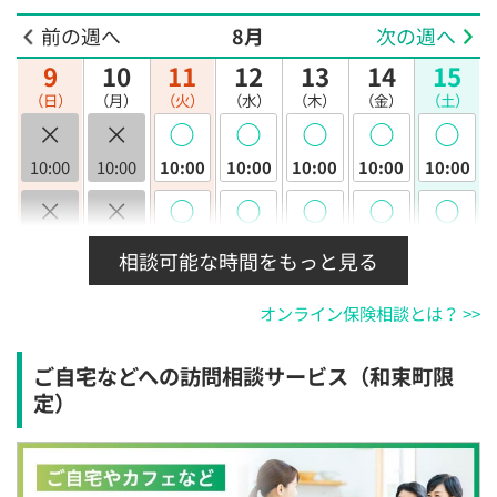
前の週へ
8月
次の週へ
9
10
11
12
13
14
15
（日）
（月）
（火）
（水）
（木）
（金）
（土）
×
×
◯
◯
◯
◯
◯
10:00
10:00
10:00
10:00
10:00
10:00
10:00
×
×
◯
◯
◯
◯
◯
10:30
10:30
10:30
10:30
10:30
10:30
10:30
相談可能な時間をもっと見る
×
×
◯
◯
◯
◯
◯
オンライン保険相談とは？ >>
11:00
11:00
11:00
11:00
11:00
11:00
11:00
×
×
◯
◯
◯
◯
◯
ご自宅などへの訪問相談サービス（和束町限
11:30
11:30
11:30
11:30
11:30
11:30
11:30
定）
×
×
◯
◯
◯
◯
◯
12:00
12:00
12:00
12:00
12:00
12:00
12:00