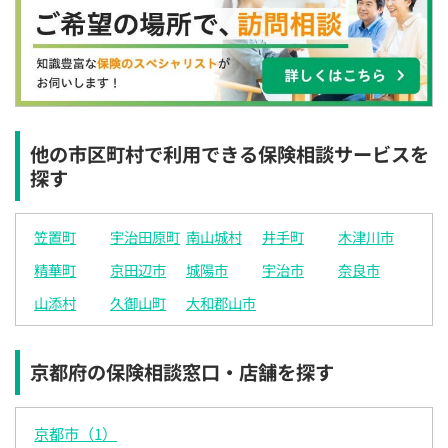
×
×
◯
◯
◯
◯
◯
12:30
12:30
12:30
12:30
12:30
12:30
12:30
◯
◯
◯
◯
◯
◯
◯
13:00
13:00
13:00
13:00
13:00
13:00
13:00
◯
◯
◯
◯
◯
◯
◯
他の市区町村で利用できる保険相談サービスを
探す
13:30
13:30
13:30
13:30
13:30
13:30
13:30
◯
◯
◯
◯
◯
◯
◯
笠置町
宇治田原町
南山城村
井手町
木津川市
14:00
14:00
14:00
14:00
14:00
14:00
14:00
精華町
京田辺市
城陽市
宇治市
奈良市
◯
◯
◯
◯
◯
◯
◯
山添村
久御山町
大和郡山市
14:30
14:30
14:30
14:30
14:30
14:30
14:30
◯
◯
◯
◯
◯
◯
◯
京都府の保険相談窓口・店舗を探す
15:00
15:00
15:00
15:00
15:00
15:00
15:00
◯
◯
◯
◯
◯
◯
◯
京都市（1）