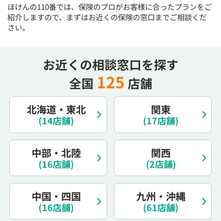
ほけんの110番では、保険のプロがお客様に合ったプランをご
電話で相談予約
（オンライン保険相談専用）
0120-987-110
紹介しますので、まずはお近くの保険の窓口までご相談くだ
さい。
平日 / 土日祝日 10:00〜17:00（通話無料）
※受付時間外にご予約をいただいた場合は、
お近くの相談窓口を探す
翌営業日のご連絡となります
125
全国
店舗
北海道・東北
関東
(14店舗)
(17店舗)
中部・北陸
関西
(16店舗)
(2店舗)
中国・四国
九州・沖縄
(16店舗)
(61店舗)