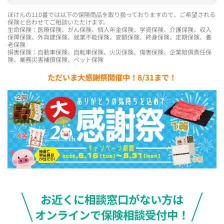
ほけんの110番では以下の保険商品を取り扱っておりますので、ご希望される
保険と合わせてご相談いただけます。
生命保険：医療保険、がん保険、個人年金保険、学資保険、介護保険、収入
保障保険、外貨建保険、就業不能保険、変額保険、終身保険、定期保険、養
老保険
損害保険：自動車保険、自転車保険、火災保険、傷害保険、企業賠償責任保
険、業務災害補償保険、ペット保険
ただいま大感謝祭開催中！8/31まで！
お近くに相談窓口がない方は
オンラインで保険相談受付中！