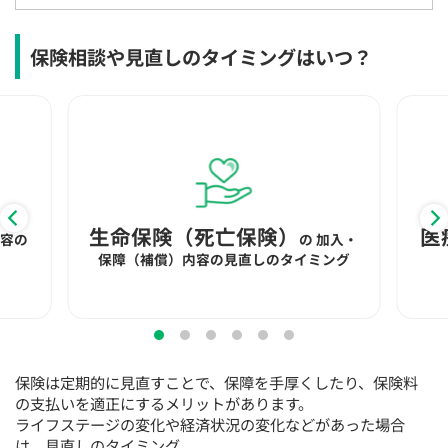
15:30
15:30
15:30
15:30
15:30
15:30
15:30
◯
◯
◯
◯
◯
◯
◯
保険相談や見直しのタイミングはいつ？
16:00
16:00
16:00
16:00
16:00
16:00
16:00
◯
◯
◯
◯
◯
◯
◯
16:30
16:30
16:30
16:30
16:30
16:30
16:30
◯
◯
◯
◯
◯
◯
◯
17:00
17:00
17:00
17:00
17:00
17:00
17:00
生命保険（死亡保険）
医
内容の
の
加入・
◯
◯
◯
◯
◯
◯
◯
保障（補償）内容の見直しのタイミング
17:30
17:30
17:30
17:30
17:30
17:30
17:30
◯
◯
◯
◯
◯
◯
◯
18:00
18:00
18:00
18:00
18:00
18:00
18:00
保険は定期的に見直すことで、保障を手厚くしたり、保険料
の支払いを適正にするメリットがあります。
○：予約可 ×：予約不可
ライフステージの変化や経済状況の変化などがあった場合
：お電話にてお問い合わせください
は、見直しのタイミング。