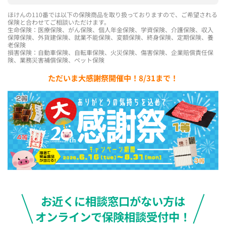
ほけんの110番では以下の保険商品を取り扱っておりますので、ご希望される
保険と合わせてご相談いただけます。
生命保険：医療保険、がん保険、個人年金保険、学資保険、介護保険、収入
保障保険、外貨建保険、就業不能保険、変額保険、終身保険、定期保険、養
老保険
損害保険：自動車保険、自転車保険、火災保険、傷害保険、企業賠償責任保
険、業務災害補償保険、ペット保険
ただいま大感謝祭開催中！8/31まで！
お近くに相談窓口がない方は
オンラインで保険相談受付中！