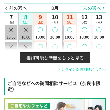
前の週へ
8月
次の週へ
7
8
9
10
11
12
13
（金）
（土）
（日）
（月）
（火）
（水）
（木）
×
×
◯
◯
◯
◯
◯
10:00
10:00
10:00
10:00
10:00
10:00
10:00
×
×
◯
◯
◯
◯
◯
10:30
10:30
10:30
10:30
10:30
10:30
10:30
相談可能な時間をもっと見る
×
×
◯
◯
◯
◯
◯
オンライン保険相談とは？ >>
11:00
11:00
11:00
11:00
11:00
11:00
11:00
×
×
◯
◯
◯
◯
◯
ご自宅などへの訪問相談サービス（奈良市限
11:30
11:30
11:30
11:30
11:30
11:30
11:30
定）
×
×
◯
◯
◯
◯
◯
12:00
12:00
12:00
12:00
12:00
12:00
12:00