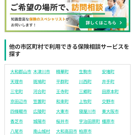
×
×
◯
◯
◯
◯
◯
12:30
12:30
12:30
12:30
12:30
12:30
12:30
×
◯
◯
◯
◯
◯
◯
13:00
13:00
13:00
13:00
13:00
13:00
13:00
×
◯
◯
◯
◯
◯
◯
他の市区町村で利用できる保険相談サービスを
探す
13:30
13:30
13:30
13:30
13:30
13:30
13:30
◯
◯
◯
◯
◯
◯
◯
大和郡山市
木津川市
精華町
生駒市
安堵町
14:00
14:00
14:00
14:00
14:00
14:00
14:00
天理市
斑鳩町
平群町
川西町
井手町
◯
◯
◯
◯
◯
◯
◯
三宅町
河合町
王寺町
三郷町
田原本町
14:30
14:30
14:30
14:30
14:30
14:30
14:30
京田辺市
笠置町
和束町
上牧町
交野市
◯
◯
◯
◯
◯
◯
◯
四條畷市
広陵町
大東市
寝屋川市
東大阪市
15:00
15:00
15:00
15:00
15:00
15:00
15:00
香芝市
城陽市
桜井市
宇治田原町
橿原市
◯
◯
◯
◯
◯
◯
◯
八尾市
南山城村
大和高田市
柏原市