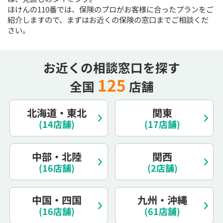
ほけんの110番では、保険のプロがお客様に合ったプランをご
電話で相談予約
（オンライン保険相談専用）
0120-987-110
紹介しますので、まずはお近くの保険の窓口までご相談くだ
さい。
平日 / 土日祝日 10:00〜17:00（通話無料）
※受付時間外にご予約をいただいた場合は、
お近くの相談窓口を探す
翌営業日のご連絡となります
125
全国
店舗
北海道・東北
関東
(14店舗)
(17店舗)
中部・北陸
関西
(16店舗)
(2店舗)
中国・四国
九州・沖縄
(16店舗)
(61店舗)