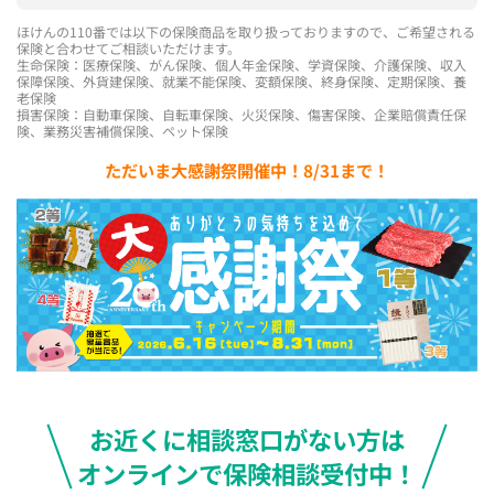
ほけんの110番では以下の保険商品を取り扱っておりますので、ご希望される
保険と合わせてご相談いただけます。
生命保険：医療保険、がん保険、個人年金保険、学資保険、介護保険、収入
保障保険、外貨建保険、就業不能保険、変額保険、終身保険、定期保険、養
老保険
損害保険：自動車保険、自転車保険、火災保険、傷害保険、企業賠償責任保
険、業務災害補償保険、ペット保険
ただいま大感謝祭開催中！8/31まで！
お近くに相談窓口がない方は
オンラインで保険相談受付中！