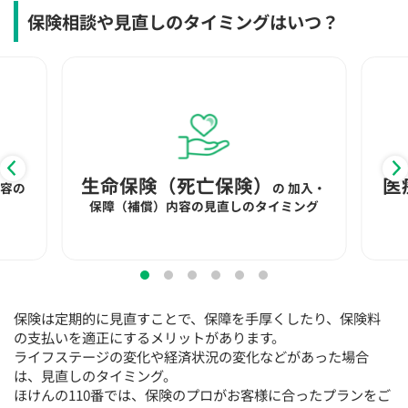
15:30
15:30
15:30
15:30
15:30
15:30
15:30
保険相談や見直しのタイミングはいつ？
◯
◯
◯
◯
◯
◯
◯
16:00
16:00
16:00
16:00
16:00
16:00
16:00
◯
◯
◯
◯
◯
◯
◯
16:30
16:30
16:30
16:30
16:30
16:30
16:30
◯
◯
◯
◯
◯
◯
◯
生命保険（死亡保険）
医
内容の
の
加入・
17:00
17:00
17:00
17:00
17:00
17:00
17:00
保障（補償）内容の見直しのタイミング
◯
◯
◯
◯
◯
◯
◯
17:30
17:30
17:30
17:30
17:30
17:30
17:30
◯
◯
◯
◯
◯
◯
◯
保険は定期的に見直すことで、保障を手厚くしたり、保険料
18:00
18:00
18:00
18:00
18:00
18:00
18:00
の支払いを適正にするメリットがあります。
ライフステージの変化や経済状況の変化などがあった場合
○：予約可 ×：予約不可
は、見直しのタイミング。
：お電話にてお問い合わせください
ほけんの110番では、保険のプロがお客様に合ったプランをご