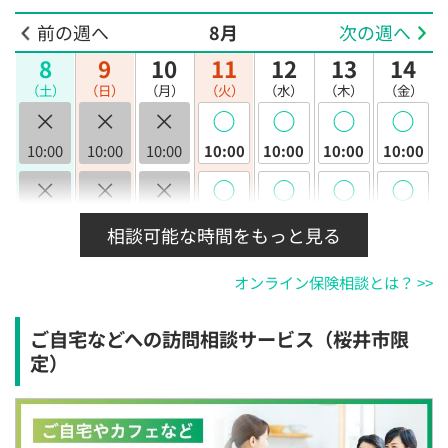
前の週へ
8月
次の週へ
8
9
10
11
12
13
14
（土）
（日）
（月）
（火）
（水）
（木）
（金）
×
×
×
◯
◯
◯
◯
10:00
10:00
10:00
10:00
10:00
10:00
10:00
×
×
×
◯
◯
◯
◯
10:30
10:30
10:30
10:30
10:30
10:30
10:30
相談可能な時間をもっと見る
×
×
×
◯
◯
◯
◯
オンライン保険相談とは？ >>
11:00
11:00
11:00
11:00
11:00
11:00
11:00
×
×
×
◯
◯
◯
◯
ご自宅などへの訪問相談サービス（桜井市限
11:30
11:30
11:30
11:30
11:30
11:30
11:30
定）
×
×
×
◯
◯
◯
◯
12:00
12:00
12:00
12:00
12:00
12:00
12:00