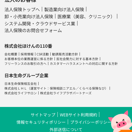
法人保険トップへ
製造業向け法人保険
卸・小売業向け法人保険
医療業（美容、クリニック）
システム開発・クラウドサービス業
法人保険のお問合せフォーム
株式会社ほけんの110番
会社概要
採用情報
CSR活動
勧誘販売活動方針
お客様本位の業務運営に係る方針
反社会勢力に対する基本方針
フリーランスのお取引の方へ
カスタマーハラスメントへの対応に関する方針
日本生命グループ企業
日本生命保険相互会社
株式会社ＬＨＬ
（運営サイト：
保険相談ニアエル
／
くらべる保険なび
）
株式会社ライフサロン
株式会社ライフプラザパートナーズ
サイトマップ
WEBサイト利用規約
情報セキュリティポリシー
プライバシーポリシー
外部送信について