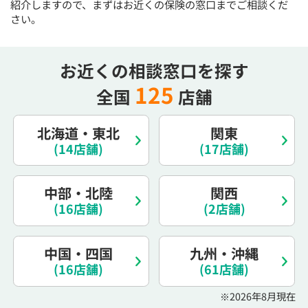
紹介しますので、まずはお近くの保険の窓口までご相談くだ
電話で相談予約
（オンライン保険相談専用）
さい。
0120-987-110
平日 / 土日祝日 10:00〜17:00（通話無料）
お近くの相談窓口を探す
※受付時間外にご予約をいただいた場合は、
125
全国
店舗
翌営業日のご連絡となります
北海道・東北
関東
(14店舗)
(17店舗)
中部・北陸
関西
(16店舗)
(2店舗)
中国・四国
九州・沖縄
(16店舗)
(61店舗)
※2026年8月現在