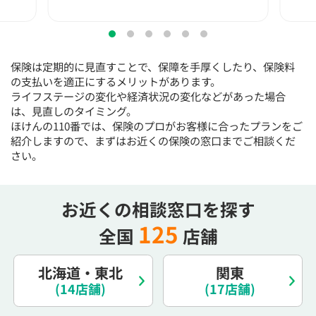
電話で相談予約
（オンライン保険相談専用）
0120-987-110
平日 / 土日祝日 10:00〜17:00（通話無料）
保険は定期的に見直すことで、保障を手厚くしたり、保険料
※受付時間外にご予約をいただいた場合は、
の支払いを適正にするメリットがあります。
翌営業日のご連絡となります
ライフステージの変化や経済状況の変化などがあった場合
は、見直しのタイミング。
ほけんの110番では、保険のプロがお客様に合ったプランをご
紹介しますので、まずはお近くの保険の窓口までご相談くだ
さい。
お近くの相談窓口を探す
125
全国
店舗
北海道・東北
関東
(14店舗)
(17店舗)