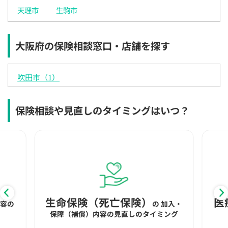
15:30
15:30
15:30
15:30
15:30
15:30
15:30
天理市
生駒市
×
◯
◯
◯
◯
◯
◯
16:00
16:00
16:00
16:00
16:00
16:00
16:00
大阪府の保険相談窓口・店舗を探す
×
◯
◯
◯
◯
◯
◯
吹田市（1）
16:30
16:30
16:30
16:30
16:30
16:30
16:30
×
◯
◯
◯
◯
◯
◯
保険相談や見直しのタイミングはいつ？
17:00
17:00
17:00
17:00
17:00
17:00
17:00
×
◯
◯
◯
◯
◯
◯
17:30
17:30
17:30
17:30
17:30
17:30
17:30
×
◯
◯
◯
◯
◯
◯
18:00
18:00
18:00
18:00
18:00
18:00
18:00
生命保険（死亡保険）
医
内容の
の
加入・
○：予約可 ×：予約不可
保障（補償）内容の見直しのタイミング
：お電話にてお問い合わせください