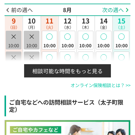
前の週へ
8月
次の週へ
9
10
11
12
13
14
15
（日）
（月）
（火）
（水）
（木）
（金）
（土）
×
×
◯
◯
◯
◯
◯
10:00
10:00
10:00
10:00
10:00
10:00
10:00
×
×
◯
◯
◯
◯
◯
10:30
10:30
10:30
10:30
10:30
10:30
10:30
相談可能な時間をもっと見る
×
×
◯
◯
◯
◯
◯
オンライン保険相談とは？ >>
11:00
11:00
11:00
11:00
11:00
11:00
11:00
×
×
◯
◯
◯
◯
◯
ご自宅などへの訪問相談サービス（太子町限
11:30
11:30
11:30
11:30
11:30
11:30
11:30
定）
×
×
◯
◯
◯
◯
◯
12:00
12:00
12:00
12:00
12:00
12:00
12:00