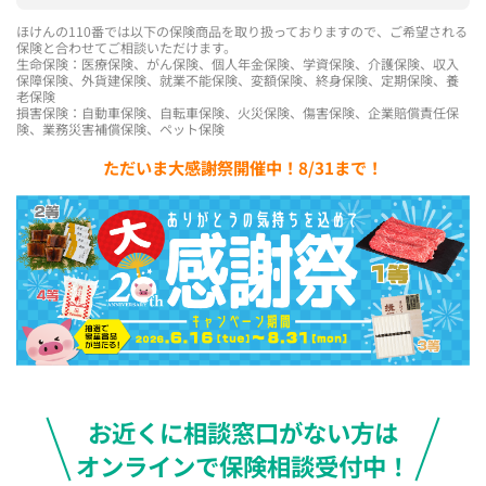
ほけんの110番では以下の保険商品を取り扱っておりますので、ご希望される
保険と合わせてご相談いただけます。
生命保険：医療保険、がん保険、個人年金保険、学資保険、介護保険、収入
保障保険、外貨建保険、就業不能保険、変額保険、終身保険、定期保険、養
老保険
損害保険：自動車保険、自転車保険、火災保険、傷害保険、企業賠償責任保
険、業務災害補償保険、ペット保険
ただいま大感謝祭開催中！8/31まで！
お近くに相談窓口がない方は
オンラインで保険相談受付中！