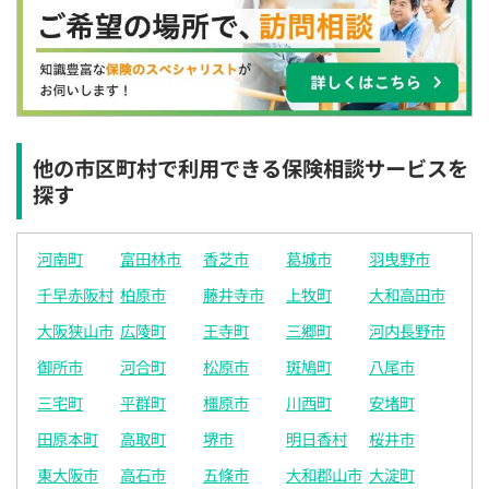
×
×
◯
◯
◯
◯
◯
12:30
12:30
12:30
12:30
12:30
12:30
12:30
×
◯
◯
◯
◯
◯
◯
13:00
13:00
13:00
13:00
13:00
13:00
13:00
×
◯
◯
◯
◯
◯
◯
他の市区町村で利用できる保険相談サービスを
探す
13:30
13:30
13:30
13:30
13:30
13:30
13:30
×
◯
◯
◯
◯
◯
◯
河南町
富田林市
香芝市
葛城市
羽曳野市
14:00
14:00
14:00
14:00
14:00
14:00
14:00
千早赤阪村
柏原市
藤井寺市
上牧町
大和高田市
×
◯
◯
◯
◯
◯
◯
大阪狭山市
広陵町
王寺町
三郷町
河内長野市
14:30
14:30
14:30
14:30
14:30
14:30
14:30
御所市
河合町
松原市
斑鳩町
八尾市
×
◯
◯
◯
◯
◯
◯
三宅町
平群町
橿原市
川西町
安堵町
15:00
15:00
15:00
15:00
15:00
15:00
15:00
田原本町
高取町
堺市
明日香村
桜井市
×
◯
◯
◯
◯
◯
◯
東大阪市
高石市
五條市
大和郡山市
大淀町