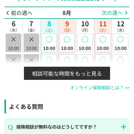
前の週へ
8月
次の週へ
6
7
8
9
10
11
12
（木）
（金）
（土）
（日）
（月）
（火）
（水）
×
×
◯
◯
◯
◯
◯
10:00
10:00
10:00
10:00
10:00
10:00
10:00
×
×
◯
◯
◯
◯
◯
10:30
10:30
10:30
10:30
10:30
10:30
10:30
相談可能な時間をもっと見る
×
×
◯
◯
◯
◯
◯
オンライン保険相談とは？ >>
11:00
11:00
11:00
11:00
11:00
11:00
11:00
×
×
◯
◯
◯
◯
◯
よくある質問
11:30
11:30
11:30
11:30
11:30
11:30
11:30
×
×
◯
◯
◯
◯
◯
保険相談が無料なのはどうしてですか？
12:00
12:00
12:00
12:00
12:00
12:00
12:00