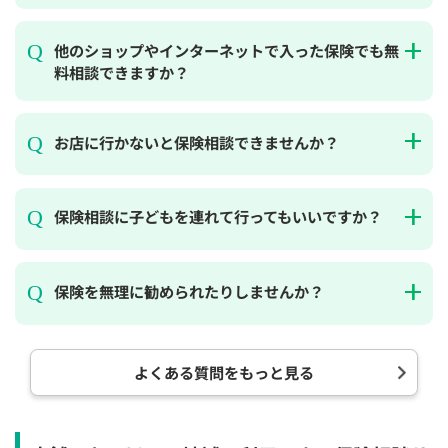
×
×
◯
◯
◯
◯
◯
他のショップやインターネットで入った保険でも無
12:30
12:30
12:30
12:30
12:30
12:30
12:30
料相談できますか？
◯
◯
◯
◯
◯
◯
◯
13:00
13:00
13:00
13:00
13:00
13:00
13:00
お店に行かないと保険相談できませんか？
◯
◯
◯
◯
◯
◯
◯
13:30
13:30
13:30
13:30
13:30
13:30
13:30
保険相談に子どもを連れて行ってもいいですか？
◯
◯
◯
◯
◯
◯
◯
14:00
14:00
14:00
14:00
14:00
14:00
14:00
保険を無理に勧められたりしませんか？
◯
◯
◯
◯
◯
◯
◯
14:30
14:30
14:30
14:30
14:30
14:30
14:30
◯
◯
◯
◯
◯
◯
◯
よくある質問をもっと見る
15:00
15:00
15:00
15:00
15:00
15:00
15:00
◯
◯
◯
◯
◯
◯
◯