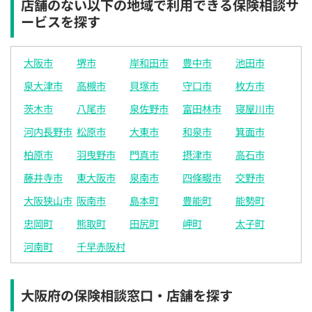
店舗のない以下の地域で利用できる保険相談サ
15:30
15:30
15:30
15:30
15:30
15:30
15:30
ービスを探す
◯
◯
◯
◯
◯
◯
◯
大阪市
堺市
岸和田市
豊中市
池田市
16:00
16:00
16:00
16:00
16:00
16:00
16:00
泉大津市
高槻市
貝塚市
守口市
枚方市
◯
◯
◯
◯
◯
◯
◯
茨木市
八尾市
泉佐野市
富田林市
寝屋川市
16:30
16:30
16:30
16:30
16:30
16:30
16:30
河内長野市
松原市
大東市
和泉市
箕面市
◯
◯
◯
◯
◯
◯
◯
柏原市
羽曳野市
門真市
摂津市
高石市
17:00
17:00
17:00
17:00
17:00
17:00
17:00
藤井寺市
東大阪市
泉南市
四條畷市
交野市
◯
◯
◯
◯
◯
◯
◯
大阪狭山市
阪南市
島本町
豊能町
能勢町
17:30
17:30
17:30
17:30
17:30
17:30
17:30
忠岡町
熊取町
田尻町
岬町
太子町
◯
◯
◯
◯
◯
◯
◯
河南町
千早赤阪村
18:00
18:00
18:00
18:00
18:00
18:00
18:00
○：予約可 ×：予約不可
大阪府の保険相談窓口・店舗を探す
：お電話にてお問い合わせください