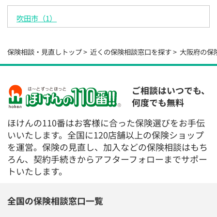
電話で相談予約
（オンライン保険相談専用）
吹田市（1）
0120-987-110
平日 / 土日祝日 10:00〜17:00（通話無料）
保険相談・見直しトップ
近くの保険相談窓口を探す
大阪府の保
※受付時間外にご予約をいただいた場合は、
翌営業日のご連絡となります
ご相談はいつでも、
何度でも無料
ほけんの110番はお客様に合った保険選びをお手伝
いいたします。全国に120店舗以上の保険ショップ
を運営。保険の見直し、加入などの保険相談はもち
ろん、契約手続きからアフターフォローまでサポー
トいたします。
全国の保険相談窓口一覧