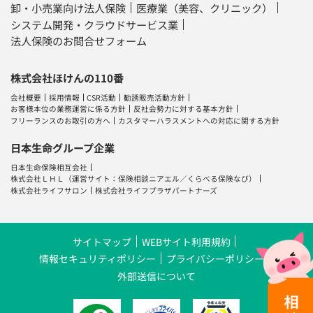
卸・小売業向け法人保険
医療業（美容、クリニック）
システム開発・クラウドサービス業
法人保険のお問合せフォーム
株式会社ほけんの110番
会社概要
採用情報
CSR活動
勧誘販売活動方針
お客様本位の業務運営に係る方針
反社会勢力に対する基本方針
フリーランスのお取引の方へ
カスタマーハラスメントへの対応に関する方針
日本生命グループ企業
日本生命保険相互会社
株式会社ＬＨＬ
（運営サイト：
保険相談ニアエル
／
くらべる保険なび
）
株式会社ライフサロン
株式会社ライフプラザパートナーズ
サイトマップ
WEBサイト利用規約
情報セキュリティポリシー
プライバシーポリシー
外部送信について