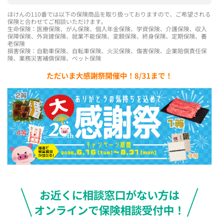
ほけんの110番では以下の保険商品を取り扱っておりますので、ご希望される
保険と合わせてご相談いただけます。
生命保険：医療保険、がん保険、個人年金保険、学資保険、介護保険、収入
保障保険、外貨建保険、就業不能保険、変額保険、終身保険、定期保険、養
老保険
損害保険：自動車保険、自転車保険、火災保険、傷害保険、企業賠償責任保
険、業務災害補償保険、ペット保険
ただいま大感謝祭開催中！8/31まで！
お近くに相談窓口がない方は
オンラインで保険相談受付中！