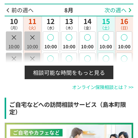
前の週へ
8月
次の週へ
10
11
12
13
14
15
16
（月）
（火）
（水）
（木）
（金）
（土）
（日）
×
×
◯
◯
◯
◯
◯
10:00
10:00
10:00
10:00
10:00
10:00
10:00
×
×
◯
◯
◯
◯
◯
10:30
10:30
10:30
10:30
10:30
10:30
10:30
相談可能な時間をもっと見る
×
×
◯
◯
◯
◯
◯
オンライン保険相談とは？ >>
11:00
11:00
11:00
11:00
11:00
11:00
11:00
×
×
◯
◯
◯
◯
◯
ご自宅などへの訪問相談サービス（島本町限
11:30
11:30
11:30
11:30
11:30
11:30
11:30
定）
×
×
◯
◯
◯
◯
◯
12:00
12:00
12:00
12:00
12:00
12:00
12:00