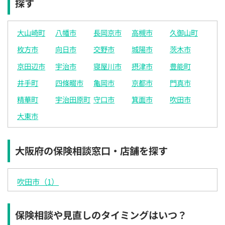
探す
大山崎町
八幡市
長岡京市
高槻市
久御山町
枚方市
向日市
交野市
城陽市
茨木市
京田辺市
宇治市
寝屋川市
摂津市
豊能町
井手町
四條畷市
亀岡市
京都市
門真市
精華町
宇治田原町
守口市
箕面市
吹田市
大東市
大阪府の保険相談窓口・店舗を探す
吹田市（1）
保険相談や見直しのタイミングはいつ？