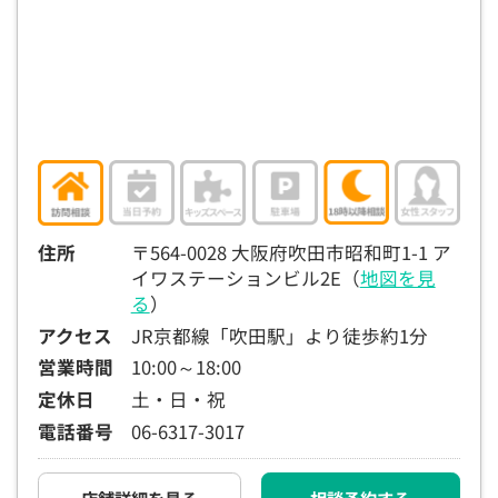
15:30
15:30
15:30
15:30
15:30
15:30
15:30
×
◯
◯
◯
◯
◯
◯
16:00
16:00
16:00
16:00
16:00
16:00
16:00
×
◯
◯
◯
◯
◯
◯
16:30
16:30
16:30
16:30
16:30
16:30
16:30
×
◯
◯
◯
◯
◯
◯
17:00
17:00
17:00
17:00
17:00
17:00
17:00
住所
〒564-0028 大阪府吹田市昭和町1-1 ア
イワステーションビル2E（
地図を見
×
◯
◯
◯
◯
◯
◯
る
）
17:30
17:30
17:30
17:30
17:30
17:30
17:30
アクセス
JR京都線「吹田駅」より徒歩約1分
×
◯
◯
◯
◯
◯
◯
営業時間
10:00～18:00
定休日
土・日・祝
18:00
18:00
18:00
18:00
18:00
18:00
18:00
電話番号
06-6317-3017
○：予約可 ×：予約不可
：お電話にてお問い合わせください