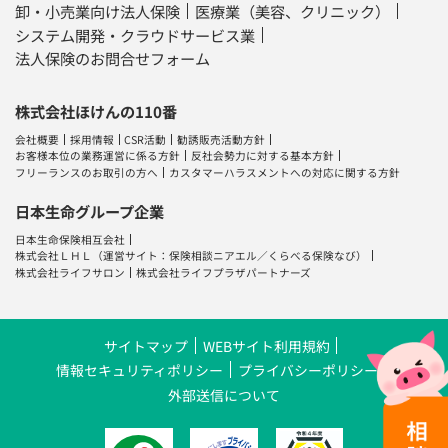
卸・小売業向け法人保険
医療業（美容、クリニック）
システム開発・クラウドサービス業
法人保険のお問合せフォーム
株式会社ほけんの110番
会社概要
採用情報
CSR活動
勧誘販売活動方針
お客様本位の業務運営に係る方針
反社会勢力に対する基本方針
フリーランスのお取引の方へ
カスタマーハラスメントへの対応に関する方針
日本生命グループ企業
日本生命保険相互会社
株式会社ＬＨＬ
（運営サイト：
保険相談ニアエル
／
くらべる保険なび
）
株式会社ライフサロン
株式会社ライフプラザパートナーズ
サイトマップ
WEBサイト利用規約
情報セキュリティポリシー
プライバシーポリシー
外部送信について