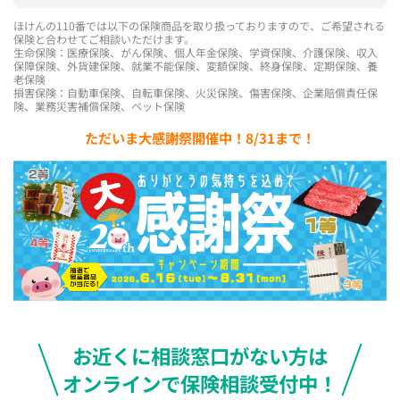
ほけんの110番では以下の保険商品を取り扱っておりますので、ご希望される
保険と合わせてご相談いただけます。
生命保険：医療保険、がん保険、個人年金保険、学資保険、介護保険、収入
保障保険、外貨建保険、就業不能保険、変額保険、終身保険、定期保険、養
老保険
損害保険：自動車保険、自転車保険、火災保険、傷害保険、企業賠償責任保
険、業務災害補償保険、ペット保険
ただいま大感謝祭開催中！8/31まで！
お近くに相談窓口がない方は
オンラインで保険相談受付中！