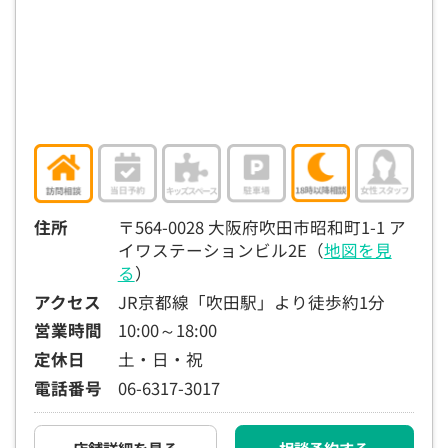
15:30
15:30
15:30
15:30
15:30
15:30
15:30
◯
◯
◯
◯
◯
◯
◯
16:00
16:00
16:00
16:00
16:00
16:00
16:00
◯
◯
◯
◯
◯
◯
◯
16:30
16:30
16:30
16:30
16:30
16:30
16:30
◯
◯
◯
◯
◯
◯
◯
17:00
17:00
17:00
17:00
17:00
17:00
17:00
住所
〒564-0028 大阪府吹田市昭和町1-1 ア
イワステーションビル2E（
地図を見
◯
◯
◯
◯
◯
◯
◯
る
）
17:30
17:30
17:30
17:30
17:30
17:30
17:30
アクセス
JR京都線「吹田駅」より徒歩約1分
◯
◯
◯
◯
◯
◯
◯
営業時間
10:00～18:00
定休日
土・日・祝
18:00
18:00
18:00
18:00
18:00
18:00
18:00
電話番号
06-6317-3017
○：予約可 ×：予約不可
：お電話にてお問い合わせください