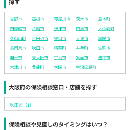
探す
交野市
高槻市
寝屋川市
茨木市
島本町
四條畷市
八幡市
摂津市
門真市
大山崎町
久御山町
京田辺市
守口市
大東市
城陽市
長岡京市
吹田市
精華町
井手町
生駒市
向日市
東大阪市
宇治市
箕面市
豊中市
木津川市
豊能町
大阪市
宇治田原町
大阪府の保険相談窓口・店舗を探す
吹田市（1）
保険相談や見直しのタイミングはいつ？