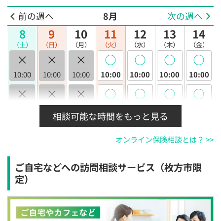
前の週へ
8月
次の週へ
8
9
10
11
12
13
14
（土）
（日）
（月）
（火）
（水）
（木）
（金）
×
×
×
◯
◯
◯
◯
10:00
10:00
10:00
10:00
10:00
10:00
10:00
×
×
×
◯
◯
◯
◯
10:30
10:30
10:30
10:30
10:30
10:30
10:30
相談可能な時間をもっと見る
×
×
×
◯
◯
◯
◯
オンライン保険相談とは？ >>
11:00
11:00
11:00
11:00
11:00
11:00
11:00
×
×
×
◯
◯
◯
◯
ご自宅などへの訪問相談サービス（枚方市限
11:30
11:30
11:30
11:30
11:30
11:30
11:30
定）
×
×
×
◯
◯
◯
◯
12:00
12:00
12:00
12:00
12:00
12:00
12:00