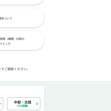
要性ついて
保障（補償）内容の
イミング
までご相談ください。
中部・北陸
北海道
東京都
岐阜県
大阪府
島根県
福岡県
神奈川県
宮城県
静岡県
京都府
岡山県
佐賀県
(16店舗)