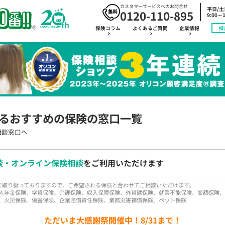
カスタマーサービスへのお問合せ
平日/
0120-110-895
9:00～1
保険コラム
よくあるご質問
企業情報
採
るおすすめの保険の窓口一覧
相談窓口へ
談・オンライン保険相談
をご利用いただけます
品を取り扱っておりますので、ご希望される保険と合わせてご相談いただけます。
人年金保険、学資保険、介護保険、収入保障保険、外貨建保険、就業不能保険、変額保険、
、火災保険、傷害保険、企業賠償責任保険、業務災害補償保険、ペット保険
ただいま大感謝祭開催中！8/31まで！