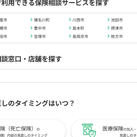
で利用できる保険相談サービスを探す
面市
猪名川町
川西市
池田市
槻市
豊中市
島本町
摂津市
田市
宝塚市
長岡京市
枚方市
相談窓口・店舗を探す
直しのタイミングはいつ？
険（死亡保険）
医療保険
の
の加入・
補償）内容の見直しのタイミング
見直しのタ