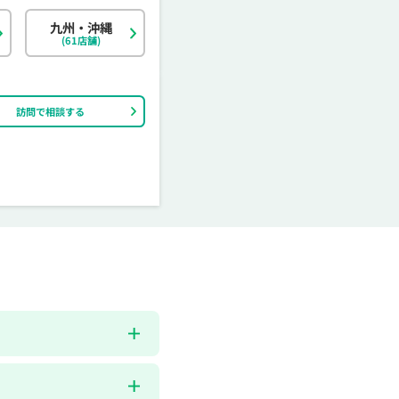
茨城県
富山県
香川県
大分県
栃木県
石川県
愛媛県
宮崎県
九州・沖縄
(61店舗)
訪問で相談する