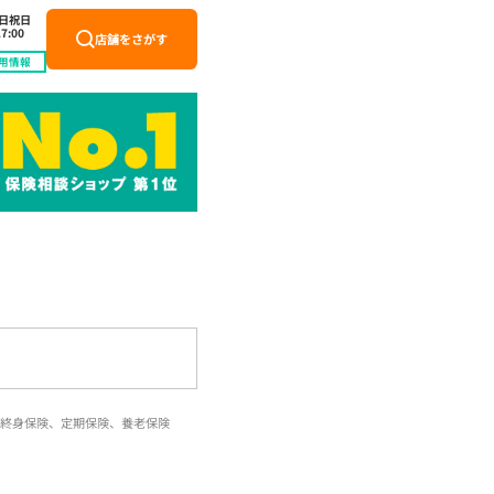
土日祝日
7:00
店舗をさがす
用情報
終身保険、定期保険、養老保険