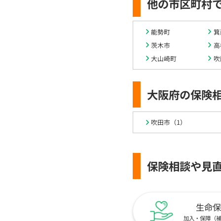
他の市区町村
能勢町
箕
茨木市
高
大山崎町
吹
大阪府の保険
吹田市（1）
保険相談や見
生命保
加入・保障（