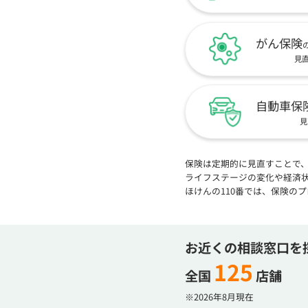
がん保険
見
自動車保
見
保険は定期的に見直すことで
ライフステージの変化や経済
ほけんの110番では、保険の
お近くの相談窓口を
125
全国
店舗
※2026年8月現在