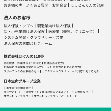
お客様の声
よくある質問
お問合せ
ほっとんくんの部屋
法人のお客様
法人保険トップへ
製造業向け法人保険
卸・小売業向け法人保険
医療業（美容、クリニック）
システム開発・クラウドサービス業
法人保険のお問合せフォーム
株式会社ほけんの110番
会社概要
採用情報
CSR活動
勧誘販売活動方針
お客様本位の業務運営に係る方針
反社会勢力に対する基本方針
フリーランスのお取引の方へ
カスタマーハラスメントへの対応に関する方針
日本生命グループ企業
日本生命保険相互会社
株式会社ＬＨＬ
（運営サイト：
保険相談ニアエル
／
くらべる保険なび
）
株式会社ライフサロン
株式会社ライフプラザパートナーズ