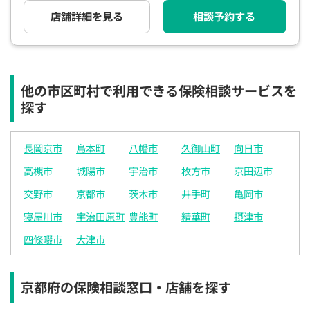
電話で相談予約
（オンライン保険相談専用）
店舗詳細を見る
相談予約する
0120-987-110
平日 / 土日祝日 10:00〜17:00（通話無料）
※受付時間外にご予約をいただいた場合は、
他の市区町村で利用できる保険相談サービスを
翌営業日のご連絡となります
探す
長岡京市
島本町
八幡市
久御山町
向日市
高槻市
城陽市
宇治市
枚方市
京田辺市
交野市
京都市
茨木市
井手町
亀岡市
寝屋川市
宇治田原町
豊能町
精華町
摂津市
四條畷市
大津市
京都府の保険相談窓口・店舗を探す