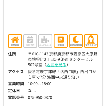
15:30
15:30
15:30
15:30
15:30
15:30
15:30
×
◯
◯
◯
◯
◯
◯
16:00
16:00
16:00
16:00
16:00
16:00
16:00
×
◯
◯
◯
◯
◯
◯
16:30
16:30
16:30
16:30
16:30
16:30
16:30
×
◯
◯
◯
◯
◯
◯
17:00
17:00
17:00
17:00
17:00
17:00
17:00
住所
〒610-1143 京都府京都市西京区大原野
東境谷町2丁目5-9 洛西センタービル
×
◯
◯
◯
◯
◯
◯
502号室（
地図を見る
）
17:30
17:30
17:30
17:30
17:30
17:30
17:30
アクセス
阪急電鉄京都線「洛西口駅」西出口か
×
◯
◯
◯
◯
◯
◯
ら車で7分 洛西中央通り沿い
営業時間
10:00～18:00
18:00
18:00
18:00
18:00
18:00
18:00
18:00
定休日
なし
○：予約可 ×：予約不可
電話番号
075-950-0870
：お電話にてお問い合わせください