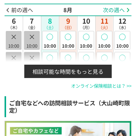
前の週へ
8月
次の週へ
6
7
8
9
10
11
12
（木）
（金）
（土）
（日）
（月）
（火）
（水）
×
×
◯
◯
◯
◯
◯
10:00
10:00
10:00
10:00
10:00
10:00
10:00
×
×
◯
◯
◯
◯
◯
10:30
10:30
10:30
10:30
10:30
10:30
10:30
相談可能な時間をもっと見る
×
×
◯
◯
◯
◯
◯
オンライン保険相談とは？ >>
11:00
11:00
11:00
11:00
11:00
11:00
11:00
×
×
◯
◯
◯
◯
◯
ご自宅などへの訪問相談サービス（大山崎町限
11:30
11:30
11:30
11:30
11:30
11:30
11:30
定）
×
×
◯
◯
◯
◯
◯
12:00
12:00
12:00
12:00
12:00
12:00
12:00