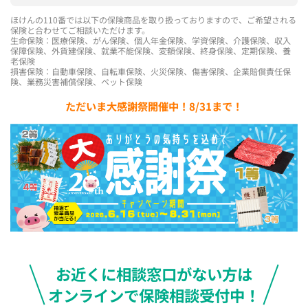
ほけんの110番では以下の保険商品を取り扱っておりますので、ご希望される
保険と合わせてご相談いただけます。
生命保険：医療保険、がん保険、個人年金保険、学資保険、介護保険、収入
保障保険、外貨建保険、就業不能保険、変額保険、終身保険、定期保険、養
老保険
損害保険：自動車保険、自転車保険、火災保険、傷害保険、企業賠償責任保
険、業務災害補償保険、ペット保険
ただいま大感謝祭開催中！8/31まで！
お近くに相談窓口がない方は
オンラインで保険相談受付中！