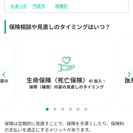
15:30
15:30
15:30
15:30
15:30
15:30
15:30
木津川市
門真市
精華町
◯
◯
◯
◯
◯
◯
16:00
16:00
16:00
16:00
16:00
16:00
16:00
保険相談や見直しのタイミングはいつ？
◯
◯
◯
◯
◯
◯
16:30
16:30
16:30
16:30
16:30
16:30
16:30
◯
◯
◯
◯
◯
◯
17:00
17:00
17:00
17:00
17:00
17:00
17:00
◯
◯
◯
◯
◯
◯
生命保険（死亡保険）
医
内容の
の
加入・
17:30
17:30
17:30
17:30
17:30
17:30
17:30
保障（補償）内容の見直しのタイミング
◯
◯
◯
◯
◯
◯
18:00
18:00
18:00
18:00
18:00
18:00
18:00
○：予約可 ×：予約不可
保険は定期的に見直すことで、保障を手厚くしたり、保険料
：お電話にてお問い合わせください
の支払いを適正にするメリットがあります。