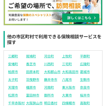
×
×
×
◯
◯
◯
◯
12:30
12:30
12:30
12:30
12:30
12:30
12:30
×
◯
◯
◯
◯
◯
◯
13:00
13:00
13:00
13:00
13:00
13:00
13:00
×
◯
◯
◯
◯
◯
◯
他の市区町村で利用できる保険相談サービスを
探す
13:30
13:30
13:30
13:30
13:30
13:30
13:30
×
◯
◯
◯
◯
◯
◯
三郷町
斑鳩町
河合町
上牧町
平群町
14:00
14:00
14:00
14:00
14:00
14:00
14:00
安堵町
香芝市
川西町
三宅町
広陵町
×
◯
◯
◯
◯
◯
◯
柏原市
田原本町
大和郡山市
大和高田市
葛城市
14:30
14:30
14:30
14:30
14:30
14:30
14:30
太子町
羽曳野市
藤井寺市
八尾市
生駒市
×
◯
◯
◯
◯
◯
◯
天理市
橿原市
河南町
東大阪市
奈良市
15:00
15:00
15:00
15:00
15:00
15:00
15:00
松原市
富田林市
御所市
大東市
桜井市
×
◯
◯
◯
◯
◯
◯
千早赤阪村
大阪狭山市
明日香村
四條畷市
高取町