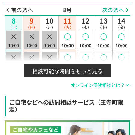
前の週へ
8月
次の週へ
8
9
10
11
12
13
14
（土）
（日）
（月）
（火）
（水）
（木）
（金）
×
×
×
◯
◯
◯
◯
10:00
10:00
10:00
10:00
10:00
10:00
10:00
×
×
×
◯
◯
◯
◯
10:30
10:30
10:30
10:30
10:30
10:30
10:30
相談可能な時間をもっと見る
×
×
×
◯
◯
◯
◯
オンライン保険相談とは？ >>
11:00
11:00
11:00
11:00
11:00
11:00
11:00
×
×
×
◯
◯
◯
◯
ご自宅などへの訪問相談サービス（王寺町限
11:30
11:30
11:30
11:30
11:30
11:30
11:30
定）
×
×
×
◯
◯
◯
◯
12:00
12:00
12:00
12:00
12:00
12:00
12:00