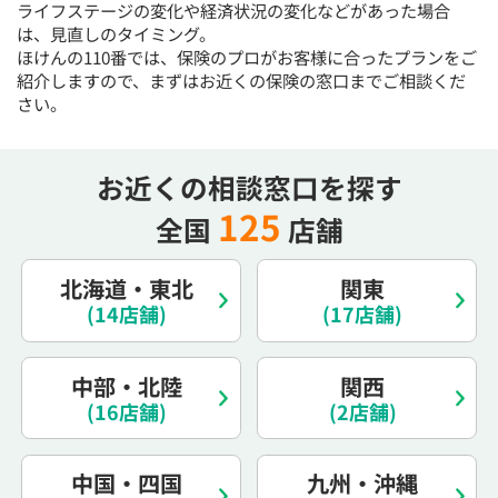
ライフステージの変化や経済状況の変化などがあった場合
電話で相談予約
（オンライン保険相談専用）
は、見直しのタイミング。
0120-987-110
ほけんの110番では、保険のプロがお客様に合ったプランをご
紹介しますので、まずはお近くの保険の窓口までご相談くだ
平日 / 土日祝日 10:00〜17:00（通話無料）
さい。
※受付時間外にご予約をいただいた場合は、
翌営業日のご連絡となります
お近くの相談窓口を探す
125
全国
店舗
北海道・東北
関東
(14店舗)
(17店舗)
中部・北陸
関西
(16店舗)
(2店舗)
中国・四国
九州・沖縄