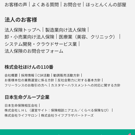
お客様の声
よくある質問
お問合せ
ほっとんくんの部屋
法人のお客様
法人保険トップへ
製造業向け法人保険
卸・小売業向け法人保険
医療業（美容、クリニック）
システム開発・クラウドサービス業
法人保険のお問合せフォーム
株式会社ほけんの110番
会社概要
採用情報
CSR活動
勧誘販売活動方針
お客様本位の業務運営に係る方針
反社会勢力に対する基本方針
フリーランスのお取引の方へ
カスタマーハラスメントへの対応に関する方針
日本生命グループ企業
日本生命保険相互会社
株式会社ＬＨＬ
（運営サイト：
保険相談ニアエル
／
くらべる保険なび
）
株式会社ライフサロン
株式会社ライフプラザパートナーズ