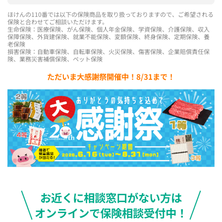
ほけんの110番では以下の保険商品を取り扱っておりますので、ご希望される
保険と合わせてご相談いただけます。
生命保険：医療保険、がん保険、個人年金保険、学資保険、介護保険、収入
保障保険、外貨建保険、就業不能保険、変額保険、終身保険、定期保険、養
老保険
損害保険：自動車保険、自転車保険、火災保険、傷害保険、企業賠償責任保
険、業務災害補償保険、ペット保険
ただいま大感謝祭開催中！8/31まで！
お近くに相談窓口がない方は
オンラインで保険相談受付中！