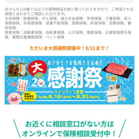
ほけんの110番では以下の保険商品を取り扱っておりますので、ご希望される
保険と合わせてご相談いただけます。
生命保険：医療保険、がん保険、個人年金保険、学資保険、介護保険、収入
保障保険、外貨建保険、就業不能保険、変額保険、終身保険、定期保険、養
老保険
損害保険：自動車保険、自転車保険、火災保険、傷害保険、企業賠償責任保
険、業務災害補償保険、ペット保険
ただいま大感謝祭開催中！8/31まで！
お近くに相談窓口がない方は
オンラインで保険相談受付中！