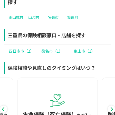
探す
×
×
×
◯
◯
◯
◯
12:30
12:30
12:30
12:30
12:30
12:30
12:30
南山城村
山添村
名張市
笠置町
×
◯
◯
◯
◯
◯
◯
13:00
13:00
13:00
13:00
13:00
13:00
13:00
三重県の保険相談窓口・店舗を探す
×
◯
◯
◯
◯
◯
◯
13:30
13:30
13:30
13:30
13:30
13:30
13:30
四日市市（2）
桑名市（1）
亀山市（1）
×
◯
◯
◯
◯
◯
◯
14:00
14:00
14:00
14:00
14:00
14:00
14:00
保険相談や見直しのタイミングはいつ？
×
◯
◯
◯
◯
◯
◯
14:30
14:30
14:30
14:30
14:30
14:30
14:30
×
◯
◯
◯
◯
◯
◯
15:00
15:00
15:00
15:00
15:00
15:00
15:00
×
◯
◯
◯
◯
◯
◯
生命保険（死亡保険）
医
内容の
の
加入・