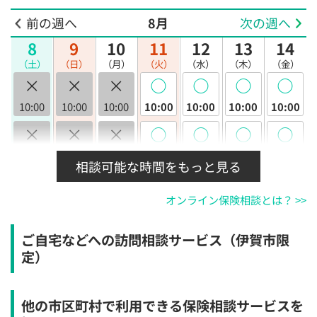
前の週へ
8月
次の週へ
8
9
10
11
12
13
14
（土）
（日）
（月）
（火）
（水）
（木）
（金）
×
×
×
◯
◯
◯
◯
10:00
10:00
10:00
10:00
10:00
10:00
10:00
×
×
×
◯
◯
◯
◯
10:30
10:30
10:30
10:30
10:30
10:30
10:30
相談可能な時間をもっと見る
×
×
×
◯
◯
◯
◯
オンライン保険相談とは？ >>
11:00
11:00
11:00
11:00
11:00
11:00
11:00
×
×
×
◯
◯
◯
◯
ご自宅などへの訪問相談サービス（伊賀市限
11:30
11:30
11:30
11:30
11:30
11:30
11:30
定）
×
×
×
◯
◯
◯
◯
12:00
12:00
12:00
12:00
12:00
12:00
12:00
他の市区町村で利用できる保険相談サービスを