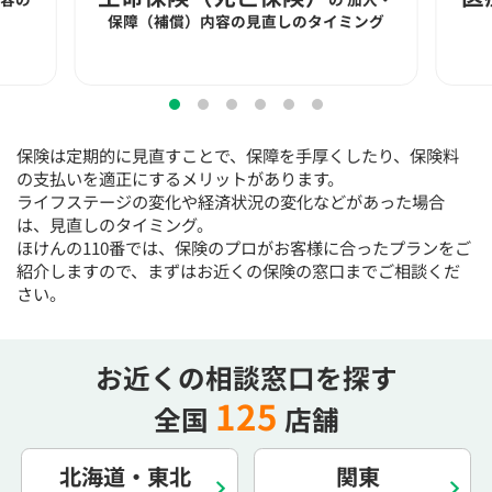
15:30
15:30
15:30
15:30
15:30
15:30
15:30
保障（補償）内容の見直しのタイミング
×
◯
◯
◯
◯
◯
◯
16:00
16:00
16:00
16:00
16:00
16:00
16:00
×
◯
◯
◯
◯
◯
◯
保険は定期的に見直すことで、保障を手厚くしたり、保険料
16:30
16:30
16:30
16:30
16:30
16:30
16:30
の支払いを適正にするメリットがあります。
ライフステージの変化や経済状況の変化などがあった場合
×
◯
◯
◯
◯
◯
◯
は、見直しのタイミング。
17:00
17:00
17:00
17:00
17:00
17:00
17:00
ほけんの110番では、保険のプロがお客様に合ったプランをご
紹介しますので、まずはお近くの保険の窓口までご相談くだ
×
◯
◯
◯
◯
◯
◯
さい。
17:30
17:30
17:30
17:30
17:30
17:30
17:30
×
◯
◯
◯
◯
◯
◯
お近くの相談窓口を探す
18:00
18:00
18:00
18:00
18:00
18:00
18:00
125
全国
店舗
○：予約可 ×：予約不可
：お電話にてお問い合わせください
北海道・東北
関東