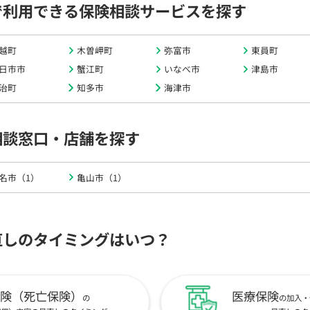
で利用できる保険相談サービスを探す
越町
木曽岬町
弥富市
東員町
日市市
蟹江町
いなべ市
津島市
治町
知多市
海津市
相談窓口・店舗を探す
名市（1）
亀山市（1）
直しのタイミングはいつ？
険（死亡保険）
医療保険
の
の加入・