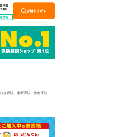
土日祝日
7:00
店舗をさがす
用情報
終身保険、定期保険、養老保険