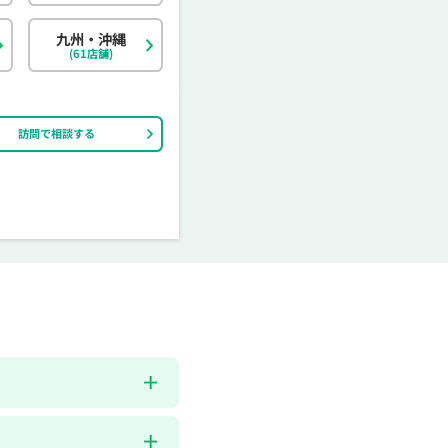
茨城県
富山県
香川県
大分県
栃木県
石川県
愛媛県
宮崎県
九州・沖縄
(61店舗)
訪問で相談する