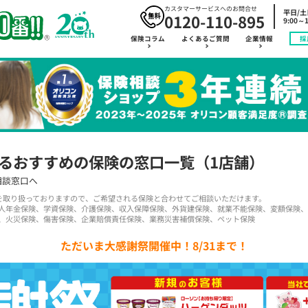
カスタマーサービスへのお問合せ
平日/
0120-110-895
9:00～1
保険コラム
よくあるご質問
企業情報
採
るおすすめの保険の窓口一覧
（1店舗）
相談窓口へ
品を取り扱っておりますので、ご希望される保険と合わせてご相談いただけます。
人年金保険、学資保険、介護保険、収入保障保険、外貨建保険、就業不能保険、変額保険、
、火災保険、傷害保険、企業賠償責任保険、業務災害補償保険、ペット保険
ただいま大感謝祭開催中！8/31まで！