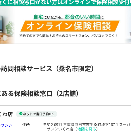
近くに相談窓口がない方はオンラインで保険相談受付
の訪問相談サービス（桑名市限定）
にある保険相談窓口
（2店舗）
くわ店
ネットで当日予約OK
住所
〒512-0911 三重県四日市市生桑町榎下167-1 スーパ
ーサンシいくわ店（
地図を見る
）