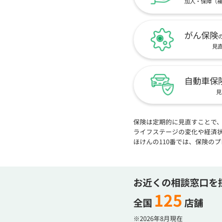
加入・保障（
がん保険
見
自動車保
見
保険は定期的に見直すことで
ライフステージの変化や経済
ほけんの110番では、保険の
お近くの相談窓口を
125
全国
店舗
※2026年8月現在