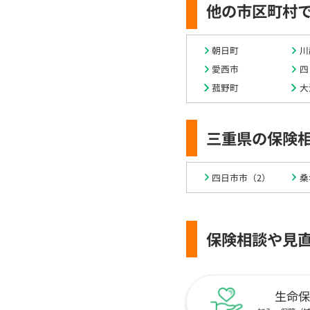
他の市区町村
朝日町
川
愛西市
四
菰野町
大
三重県の保険
四日市市（2）
桑
保険相談や見
生命保