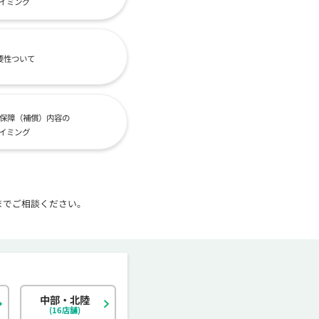
イミング
要性ついて
保障（補償）内容の
イミング
までご相談ください。
中部・北陸
北海道
東京都
岐阜県
大阪府
島根県
福岡県
神奈川県
宮城県
静岡県
京都府
岡山県
佐賀県
(16店舗)