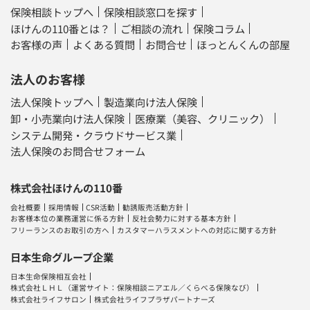
保険相談トップへ
保険相談窓口を探す
ほけんの110番とは？
ご相談の流れ
保険コラム
お客様の声
よくある質問
お問合せ
ほっとんくんの部屋
法人のお客様
法人保険トップへ
製造業向け法人保険
卸・小売業向け法人保険
医療業（美容、クリニック）
システム開発・クラウドサービス業
法人保険のお問合せフォーム
株式会社ほけんの110番
会社概要
採用情報
CSR活動
勧誘販売活動方針
お客様本位の業務運営に係る方針
反社会勢力に対する基本方針
フリーランスのお取引の方へ
カスタマーハラスメントへの対応に関する方針
日本生命グループ企業
日本生命保険相互会社
株式会社ＬＨＬ
（運営サイト：
保険相談ニアエル
／
くらべる保険なび
）
株式会社ライフサロン
株式会社ライフプラザパートナーズ