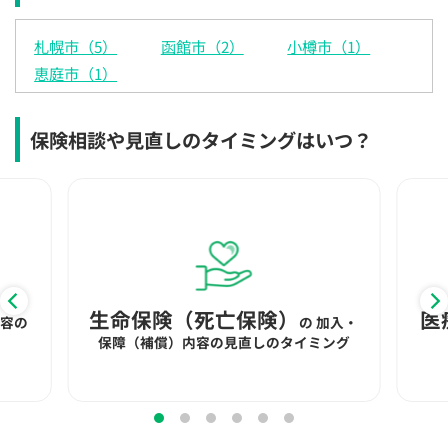
×
×
◯
◯
◯
◯
◯
札幌市（5）
函館市（2）
小樽市（1）
12:30
12:30
12:30
12:30
12:30
12:30
12:30
恵庭市（1）
×
◯
◯
◯
◯
◯
◯
13:00
13:00
13:00
13:00
13:00
13:00
13:00
保険相談や見直しのタイミングはいつ？
×
◯
◯
◯
◯
◯
◯
13:30
13:30
13:30
13:30
13:30
13:30
13:30
×
◯
◯
◯
◯
◯
◯
14:00
14:00
14:00
14:00
14:00
14:00
14:00
×
◯
◯
◯
◯
◯
◯
生命保険（死亡保険）
医
内容の
の
加入・
14:30
14:30
14:30
14:30
14:30
14:30
14:30
保障（補償）内容の見直しのタイミング
×
◯
◯
◯
◯
◯
◯
15:00
15:00
15:00
15:00
15:00
15:00
15:00
×
◯
◯
◯
◯
◯
◯