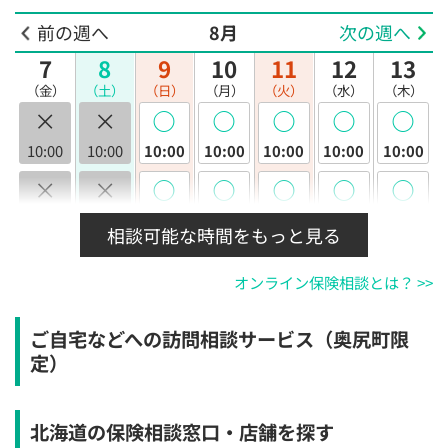
前の週へ
8月
次の週へ
7
8
9
10
11
12
13
（金）
（土）
（日）
（月）
（火）
（水）
（木）
×
×
◯
◯
◯
◯
◯
10:00
10:00
10:00
10:00
10:00
10:00
10:00
×
×
◯
◯
◯
◯
◯
10:30
10:30
10:30
10:30
10:30
10:30
10:30
相談可能な時間をもっと見る
×
×
◯
◯
◯
◯
◯
オンライン保険相談とは？ >>
11:00
11:00
11:00
11:00
11:00
11:00
11:00
×
×
◯
◯
◯
◯
◯
ご自宅などへの訪問相談サービス（奥尻町限
11:30
11:30
11:30
11:30
11:30
11:30
11:30
定）
×
×
◯
◯
◯
◯
◯
12:00
12:00
12:00
12:00
12:00
12:00
12:00
北海道の保険相談窓口・店舗を探す