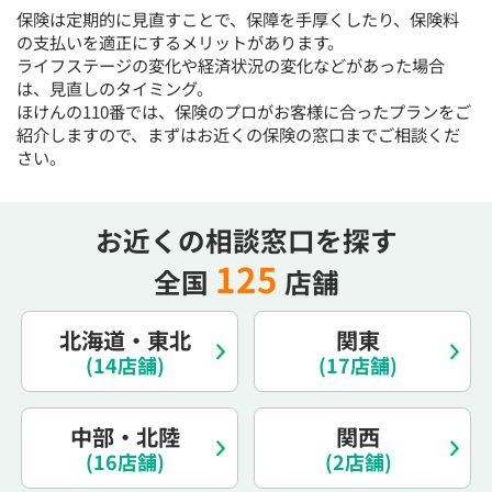
15:30
15:30
15:30
15:30
15:30
15:30
15:30
保険は定期的に見直すことで、保障を手厚くしたり、保険料
の支払いを適正にするメリットがあります。
×
◯
◯
◯
◯
◯
◯
ライフステージの変化や経済状況の変化などがあった場合
は、見直しのタイミング。
16:00
16:00
16:00
16:00
16:00
16:00
16:00
ほけんの110番では、保険のプロがお客様に合ったプランをご
×
◯
◯
◯
◯
◯
◯
紹介しますので、まずはお近くの保険の窓口までご相談くだ
さい。
16:30
16:30
16:30
16:30
16:30
16:30
16:30
×
◯
◯
◯
◯
◯
◯
お近くの相談窓口を探す
17:00
17:00
17:00
17:00
17:00
17:00
17:00
125
全国
店舗
×
◯
◯
◯
◯
◯
◯
17:30
17:30
17:30
17:30
17:30
17:30
17:30
北海道・東北
関東
×
◯
◯
◯
◯
◯
◯
(14店舗)
(17店舗)
18:00
18:00
18:00
18:00
18:00
18:00
18:00
中部・北陸
関西
○：予約可 ×：予約不可
(16店舗)
(2店舗)
：お電話にてお問い合わせください