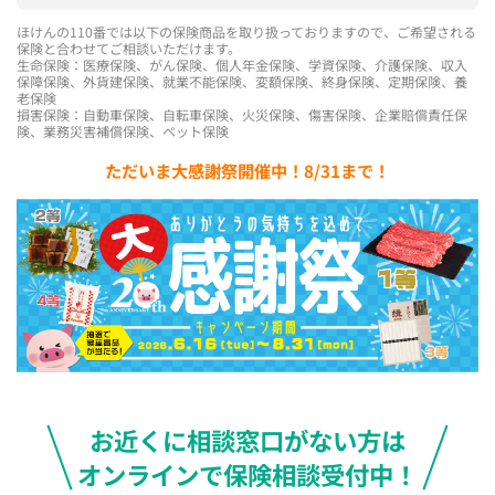
ほけんの110番では以下の保険商品を取り扱っておりますので、ご希望される
保険と合わせてご相談いただけます。
生命保険：医療保険、がん保険、個人年金保険、学資保険、介護保険、収入
保障保険、外貨建保険、就業不能保険、変額保険、終身保険、定期保険、養
老保険
損害保険：自動車保険、自転車保険、火災保険、傷害保険、企業賠償責任保
険、業務災害補償保険、ペット保険
ただいま大感謝祭開催中！8/31まで！
お近くに相談窓口がない方は
オンラインで保険相談受付中！