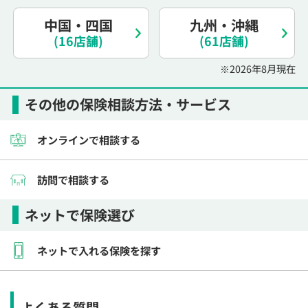
電話で相談予約
（オンライン保険相談専用）
0120-987-110
中国・四国
九州・沖縄
(16店舗)
(61店舗)
平日 / 土日祝日 10:00〜17:00（通話無料）
※2026年8月現在
※受付時間外にご予約をいただいた場合は、
翌営業日のご連絡となります
その他の保険相談方法・サービス
オンラインで相談する
訪問で相談する
ネットで保険選び
ネットで入れる保険を探す
よくある質問