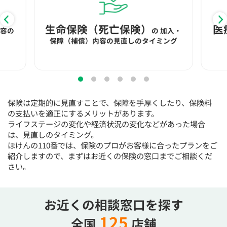
15:30
15:30
15:30
15:30
15:30
15:30
15:30
×
◯
◯
◯
◯
◯
◯
生命保険（死亡保険）
医
内容の
の
加入・
保障（補償）内容の見直しのタイミング
16:00
16:00
16:00
16:00
16:00
16:00
16:00
×
◯
◯
◯
◯
◯
◯
16:30
16:30
16:30
16:30
16:30
16:30
16:30
×
◯
◯
◯
◯
◯
◯
保険は定期的に見直すことで、保障を手厚くしたり、保険料
17:00
17:00
17:00
17:00
17:00
17:00
17:00
の支払いを適正にするメリットがあります。
ライフステージの変化や経済状況の変化などがあった場合
×
◯
◯
◯
◯
◯
◯
は、見直しのタイミング。
ほけんの110番では、保険のプロがお客様に合ったプランをご
17:30
17:30
17:30
17:30
17:30
17:30
17:30
紹介しますので、まずはお近くの保険の窓口までご相談くだ
×
◯
◯
◯
◯
◯
◯
さい。
18:00
18:00
18:00
18:00
18:00
18:00
18:00
お近くの相談窓口を探す
○：予約可 ×：予約不可
：お電話にてお問い合わせください
125
全国
店舗