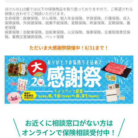
ほけんの110番では以下の保険商品を取り扱っておりますので、ご希望される
保険と合わせてご相談いただけます。
生命保険：医療保険、がん保険、個人年金保険、学資保険、介護保険、収入
保障保険、外貨建保険、就業不能保険、変額保険、終身保険、定期保険、養
老保険
損害保険：自動車保険、自転車保険、火災保険、傷害保険、企業賠償責任保
険、業務災害補償保険、ペット保険
ただいま大感謝祭開催中！8/31まで！
お近くに相談窓口がない方は
オンラインで保険相談受付中！