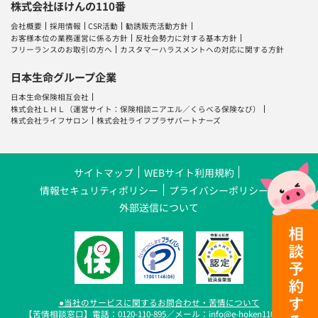
株式会社ほけんの110番
会社概要
採用情報
CSR活動
勧誘販売活動方針
お客様本位の業務運営に係る方針
反社会勢力に対する基本方針
フリーランスのお取引の方へ
カスタマーハラスメントへの対応に関する方針
日本生命グループ企業
日本生命保険相互会社
株式会社ＬＨＬ
（運営サイト：
保険相談ニアエル
／
くらべる保険なび
）
株式会社ライフサロン
株式会社ライフプラザパートナーズ
サイトマップ
WEBサイト利用規約
情報セキュリティポリシー
プライバシーポリシー
外部送信について
●当社のサービスに関するお問合わせ・苦情について
【苦情相談窓口】電話：0120-110-895／メール：info@e-hoken110.com