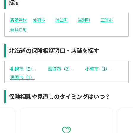
探す
×
×
◯
◯
◯
◯
◯
12:30
12:30
12:30
12:30
12:30
12:30
12:30
新篠津村
美唄市
浦臼町
当別町
三笠市
×
◯
◯
◯
◯
◯
◯
奈井江町
13:00
13:00
13:00
13:00
13:00
13:00
13:00
×
◯
◯
◯
◯
◯
◯
北海道の保険相談窓口・店舗を探す
13:30
13:30
13:30
13:30
13:30
13:30
13:30
×
◯
◯
◯
◯
◯
◯
札幌市（5）
函館市（2）
小樽市（1）
14:00
14:00
14:00
14:00
14:00
14:00
14:00
恵庭市（1）
×
◯
◯
◯
◯
◯
◯
保険相談や見直しのタイミングはいつ？
14:30
14:30
14:30
14:30
14:30
14:30
14:30
×
◯
◯
◯
◯
◯
◯
15:00
15:00
15:00
15:00
15:00
15:00
15:00
×
◯
◯
◯
◯
◯
◯