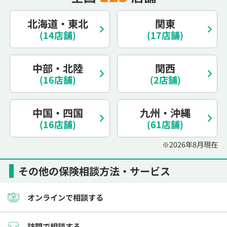
電話で相談予約
（オンライン保険相談専用）
0120-987-110
北海道・東北
関東
(14店舗)
(17店舗)
平日 / 土日祝日 10:00〜17:00（通話無料）
※受付時間外にご予約をいただいた場合は、
中部・北陸
関西
翌営業日のご連絡となります
(16店舗)
(2店舗)
中国・四国
九州・沖縄
(16店舗)
(61店舗)
※2026年8月現在
その他の保険相談方法・サービス
オンラインで相談する
訪問で相談する