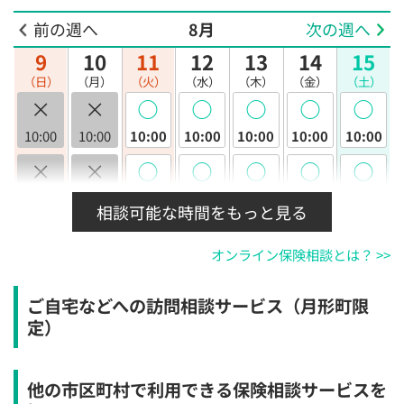
前の週へ
8月
次の週へ
9
10
11
12
13
14
15
（日）
（月）
（火）
（水）
（木）
（金）
（土）
×
×
◯
◯
◯
◯
◯
10:00
10:00
10:00
10:00
10:00
10:00
10:00
×
×
◯
◯
◯
◯
◯
10:30
10:30
10:30
10:30
10:30
10:30
10:30
相談可能な時間をもっと見る
×
×
◯
◯
◯
◯
◯
オンライン保険相談とは？ >>
11:00
11:00
11:00
11:00
11:00
11:00
11:00
×
×
◯
◯
◯
◯
◯
ご自宅などへの訪問相談サービス（月形町限
11:30
11:30
11:30
11:30
11:30
11:30
11:30
定）
×
×
◯
◯
◯
◯
◯
12:00
12:00
12:00
12:00
12:00
12:00
12:00
他の市区町村で利用できる保険相談サービスを