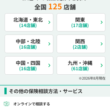
125
全国
店舗
電話で相談予約
（オンライン保険相談専用）
0120-987-110
北海道・東北
関東
平日 / 土日祝日 10:00〜17:00（通話無料）
(14店舗)
(17店舗)
※受付時間外にご予約をいただいた場合は、
翌営業日のご連絡となります
中部・北陸
関西
(16店舗)
(2店舗)
中国・四国
九州・沖縄
(16店舗)
(61店舗)
※2026年8月現在
その他の保険相談方法・サービス
オンラインで相談する