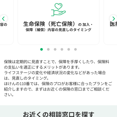
15:30
15:30
15:30
15:30
15:30
15:30
15:30
◯
◯
◯
◯
◯
◯
◯
16:00
16:00
16:00
16:00
16:00
16:00
16:00
生命保険（死亡保険）
医
内容の
の
加入・
保障（補償）内容の見直しのタイミング
◯
◯
◯
◯
◯
◯
◯
16:30
16:30
16:30
16:30
16:30
16:30
16:30
◯
◯
◯
◯
◯
◯
◯
17:00
17:00
17:00
17:00
17:00
17:00
17:00
保険は定期的に見直すことで、保障を手厚くしたり、保険料
◯
◯
◯
◯
◯
◯
◯
の支払いを適正にするメリットがあります。
ライフステージの変化や経済状況の変化などがあった場合
17:30
17:30
17:30
17:30
17:30
17:30
17:30
は、見直しのタイミング。
ほけんの110番では、保険のプロがお客様に合ったプランをご
◯
◯
◯
◯
◯
◯
◯
紹介しますので、まずはお近くの保険の窓口までご相談くだ
18:00
18:00
18:00
18:00
18:00
18:00
18:00
さい。
○：予約可 ×：予約不可
：お電話にてお問い合わせください
お近くの相談窓口を探す