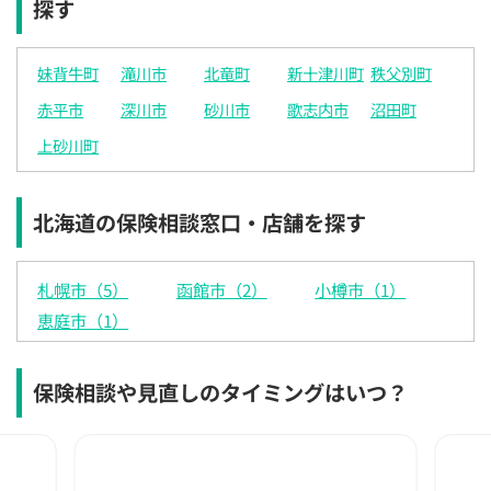
探す
×
◯
◯
◯
◯
◯
◯
12:30
12:30
12:30
12:30
12:30
12:30
12:30
妹背牛町
滝川市
北竜町
新十津川町
秩父別町
◯
◯
◯
◯
◯
◯
◯
赤平市
深川市
砂川市
歌志内市
沼田町
13:00
13:00
13:00
13:00
13:00
13:00
13:00
上砂川町
◯
◯
◯
◯
◯
◯
◯
13:30
13:30
13:30
13:30
13:30
13:30
13:30
北海道の保険相談窓口・店舗を探す
◯
◯
◯
◯
◯
◯
◯
14:00
14:00
14:00
14:00
14:00
14:00
14:00
札幌市（5）
函館市（2）
小樽市（1）
◯
◯
◯
◯
◯
◯
◯
恵庭市（1）
14:30
14:30
14:30
14:30
14:30
14:30
14:30
保険相談や見直しのタイミングはいつ？
◯
◯
◯
◯
◯
◯
◯
15:00
15:00
15:00
15:00
15:00
15:00
15:00
◯
◯
◯
◯
◯
◯
◯