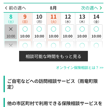
前の週へ
8月
次の週へ
8
9
10
11
12
13
14
（土）
（日）
（月）
（火）
（水）
（木）
（金）
×
◯
◯
◯
◯
◯
◯
10:00
10:00
10:00
10:00
10:00
10:00
10:00
×
◯
◯
◯
◯
◯
◯
10:30
10:30
10:30
10:30
10:30
10:30
10:30
相談可能な時間をもっと見る
×
◯
◯
◯
◯
◯
◯
オンライン保険相談とは？ >>
11:00
11:00
11:00
11:00
11:00
11:00
11:00
×
◯
◯
◯
◯
◯
◯
ご自宅などへの訪問相談サービス（雨竜町限
11:30
11:30
11:30
11:30
11:30
11:30
11:30
定）
×
◯
◯
◯
◯
◯
◯
12:00
12:00
12:00
12:00
12:00
12:00
12:00
他の市区町村で利用できる保険相談サービスを