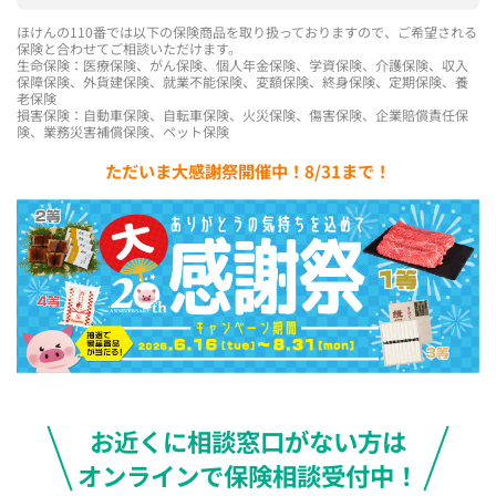
ほけんの110番では以下の保険商品を取り扱っておりますので、ご希望される
保険と合わせてご相談いただけます。
生命保険：医療保険、がん保険、個人年金保険、学資保険、介護保険、収入
保障保険、外貨建保険、就業不能保険、変額保険、終身保険、定期保険、養
老保険
損害保険：自動車保険、自転車保険、火災保険、傷害保険、企業賠償責任保
険、業務災害補償保険、ペット保険
ただいま大感謝祭開催中！8/31まで！
お近くに相談窓口がない方は
オンラインで保険相談受付中！