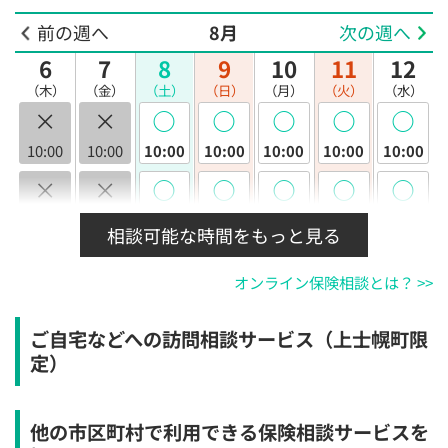
前の週へ
8月
次の週へ
6
7
8
9
10
11
12
（木）
（金）
（土）
（日）
（月）
（火）
（水）
×
×
◯
◯
◯
◯
◯
10:00
10:00
10:00
10:00
10:00
10:00
10:00
×
×
◯
◯
◯
◯
◯
10:30
10:30
10:30
10:30
10:30
10:30
10:30
相談可能な時間をもっと見る
×
×
◯
◯
◯
◯
◯
オンライン保険相談とは？ >>
11:00
11:00
11:00
11:00
11:00
11:00
11:00
×
×
◯
◯
◯
◯
◯
ご自宅などへの訪問相談サービス（上士幌町限
11:30
11:30
11:30
11:30
11:30
11:30
11:30
定）
×
×
◯
◯
◯
◯
◯
12:00
12:00
12:00
12:00
12:00
12:00
12:00
他の市区町村で利用できる保険相談サービスを