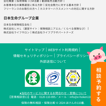
会社概要
採用情報
CSR活動
勧誘販売活動方針
お客様本位の業務運営に係る方針
反社会勢力に対する基本方針
フリーランスのお取引の方へ
カスタマーハラスメントへの対応に関する方針
日本生命グループ企業
日本生命保険相互会社
株式会社ＬＨＬ
（運営サイト：
保険相談ニアエル
／
くらべる保険なび
）
株式会社ライフサロン
株式会社ライフプラザパートナーズ
サイトマップ
WEBサイト利用規約
情報セキュリティポリシー
プライバシーポリシー
外部送信について
●当社のサービスに関するお問合わせ・苦情について
【苦情相談窓口】電話：0120-110-895／メール：info@e-hoken110.com
保険の無料相談・保険比較 © 2024 ほけんの110番.