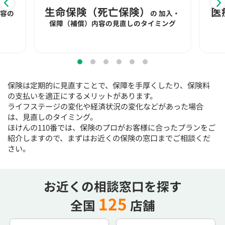
15:30
15:30
15:30
15:30
15:30
15:30
15:30
生命保険（死亡保険）
医
内容の
の
加入・
×
◯
◯
◯
◯
◯
◯
保障（補償）内容の見直しのタイミング
16:00
16:00
16:00
16:00
16:00
16:00
16:00
×
◯
◯
◯
◯
◯
◯
16:30
16:30
16:30
16:30
16:30
16:30
16:30
保険は定期的に見直すことで、保障を手厚くしたり、保険料
×
◯
◯
◯
◯
◯
◯
の支払いを適正にするメリットがあります。
ライフステージの変化や経済状況の変化などがあった場合
17:00
17:00
17:00
17:00
17:00
17:00
17:00
は、見直しのタイミング。
ほけんの110番では、保険のプロがお客様に合ったプランをご
×
◯
◯
◯
◯
◯
◯
紹介しますので、まずはお近くの保険の窓口までご相談くだ
17:30
17:30
17:30
17:30
17:30
17:30
17:30
さい。
×
◯
◯
◯
◯
◯
◯
18:00
18:00
18:00
18:00
18:00
18:00
18:00
お近くの相談窓口を探す
125
全国
店舗
○：予約可 ×：予約不可
：お電話にてお問い合わせください