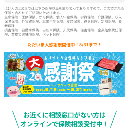
ほけんの110番では以下の保険商品を取り扱っておりますので、ご希望される
保険と合わせてご相談いただけます。
生命保険：医療保険、がん保険、個人年金保険、学資保険、介護保険、収入
保障保険、外貨建保険、就業不能保険、変額保険、終身保険、定期保険、養
老保険
損害保険：自動車保険、自転車保険、火災保険、傷害保険、企業賠償責任保
険、業務災害補償保険、ペット保険
ただいま大感謝祭開催中！8/31まで！
お近くに相談窓口がない方は
オンラインで保険相談受付中！