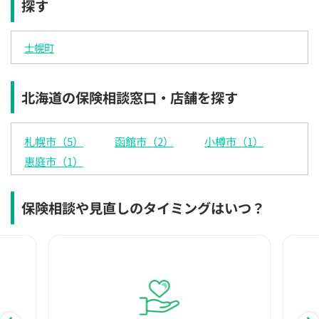
探す
×
×
◯
◯
◯
◯
◯
12:30
12:30
12:30
12:30
12:30
12:30
12:30
士幌町
×
◯
◯
◯
◯
◯
◯
13:00
13:00
13:00
13:00
13:00
13:00
13:00
北海道の保険相談窓口・店舗を探す
×
◯
◯
◯
◯
◯
◯
13:30
13:30
13:30
13:30
13:30
13:30
13:30
札幌市（5）
函館市（2）
小樽市（1）
×
◯
◯
◯
◯
◯
◯
恵庭市（1）
14:00
14:00
14:00
14:00
14:00
14:00
14:00
×
◯
◯
◯
◯
◯
◯
保険相談や見直しのタイミングはいつ？
14:30
14:30
14:30
14:30
14:30
14:30
14:30
×
◯
◯
◯
◯
◯
◯
15:00
15:00
15:00
15:00
15:00
15:00
15:00
×
◯
◯
◯
◯
◯
◯