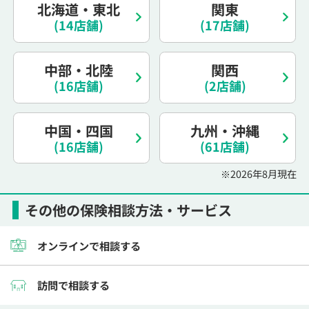
北海道・東北
関東
電話で相談予約
（オンライン保険相談専用）
0120-987-110
(14店舗)
(17店舗)
平日 / 土日祝日 10:00〜17:00（通話無料）
中部・北陸
関西
※受付時間外にご予約をいただいた場合は、
(16店舗)
(2店舗)
翌営業日のご連絡となります
中国・四国
九州・沖縄
(16店舗)
(61店舗)
※2026年8月現在
その他の保険相談方法・サービス
オンラインで相談する
訪問で相談する