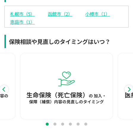
×
×
◯
◯
◯
◯
◯
札幌市（5）
函館市（2）
小樽市（1）
12:30
12:30
12:30
12:30
12:30
12:30
12:30
恵庭市（1）
◯
◯
◯
◯
◯
◯
◯
13:00
13:00
13:00
13:00
13:00
13:00
13:00
保険相談や見直しのタイミングはいつ？
◯
◯
◯
◯
◯
◯
◯
13:30
13:30
13:30
13:30
13:30
13:30
13:30
◯
◯
◯
◯
◯
◯
◯
14:00
14:00
14:00
14:00
14:00
14:00
14:00
◯
◯
◯
◯
◯
◯
◯
生命保険（死亡保険）
医
内容の
の
加入・
14:30
14:30
14:30
14:30
14:30
14:30
14:30
保障（補償）内容の見直しのタイミング
◯
◯
◯
◯
◯
◯
◯
15:00
15:00
15:00
15:00
15:00
15:00
15:00
◯
◯
◯
◯
◯
◯
◯