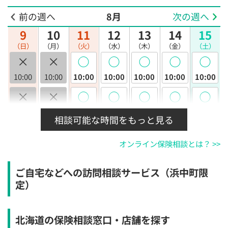
前の週へ
8月
次の週へ
9
10
11
12
13
14
15
（日）
（月）
（火）
（水）
（木）
（金）
（土）
×
×
◯
◯
◯
◯
◯
10:00
10:00
10:00
10:00
10:00
10:00
10:00
×
×
◯
◯
◯
◯
◯
10:30
10:30
10:30
10:30
10:30
10:30
10:30
相談可能な時間をもっと見る
×
×
◯
◯
◯
◯
◯
オンライン保険相談とは？ >>
11:00
11:00
11:00
11:00
11:00
11:00
11:00
×
×
◯
◯
◯
◯
◯
ご自宅などへの訪問相談サービス（浜中町限
11:30
11:30
11:30
11:30
11:30
11:30
11:30
定）
×
×
◯
◯
◯
◯
◯
12:00
12:00
12:00
12:00
12:00
12:00
12:00
北海道の保険相談窓口・店舗を探す