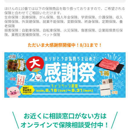
ほけんの110番では以下の保険商品を取り扱っておりますので、ご希望される
保険と合わせてご相談いただけます。
生命保険：医療保険、がん保険、個人年金保険、学資保険、介護保険、収入
保障保険、外貨建保険、就業不能保険、変額保険、終身保険、定期保険、養
老保険
損害保険：自動車保険、自転車保険、火災保険、傷害保険、企業賠償責任保
険、業務災害補償保険、ペット保険
ただいま大感謝祭開催中！8/31まで！
お近くに相談窓口がない方は
オンラインで保険相談受付中！