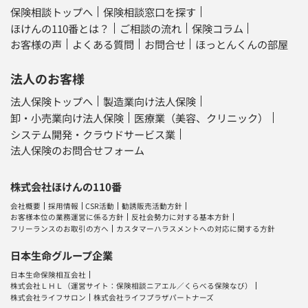
保険相談トップへ
保険相談窓口を探す
ほけんの110番とは？
ご相談の流れ
保険コラム
お客様の声
よくある質問
お問合せ
ほっとんくんの部屋
法人のお客様
法人保険トップへ
製造業向け法人保険
卸・小売業向け法人保険
医療業（美容、クリニック）
システム開発・クラウドサービス業
法人保険のお問合せフォーム
株式会社ほけんの110番
会社概要
採用情報
CSR活動
勧誘販売活動方針
お客様本位の業務運営に係る方針
反社会勢力に対する基本方針
フリーランスのお取引の方へ
カスタマーハラスメントへの対応に関する方針
日本生命グループ企業
日本生命保険相互会社
株式会社ＬＨＬ
（運営サイト：
保険相談ニアエル
／
くらべる保険なび
）
株式会社ライフサロン
株式会社ライフプラザパートナーズ