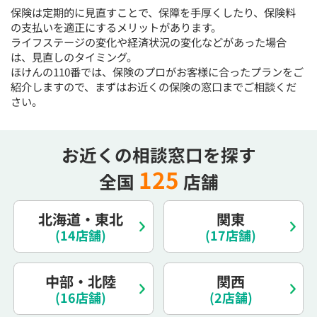
15:30
15:30
15:30
15:30
15:30
15:30
15:30
保険は定期的に見直すことで、保障を手厚くしたり、保険料
の支払いを適正にするメリットがあります。
◯
◯
◯
◯
◯
◯
◯
ライフステージの変化や経済状況の変化などがあった場合
は、見直しのタイミング。
16:00
16:00
16:00
16:00
16:00
16:00
16:00
ほけんの110番では、保険のプロがお客様に合ったプランをご
◯
◯
◯
◯
◯
◯
◯
紹介しますので、まずはお近くの保険の窓口までご相談くだ
さい。
16:30
16:30
16:30
16:30
16:30
16:30
16:30
◯
◯
◯
◯
◯
◯
◯
お近くの相談窓口を探す
17:00
17:00
17:00
17:00
17:00
17:00
17:00
125
全国
店舗
◯
◯
◯
◯
◯
◯
◯
17:30
17:30
17:30
17:30
17:30
17:30
17:30
北海道・東北
関東
◯
◯
◯
◯
◯
◯
◯
(14店舗)
(17店舗)
18:00
18:00
18:00
18:00
18:00
18:00
18:00
中部・北陸
関西
○：予約可 ×：予約不可
(16店舗)
(2店舗)
：お電話にてお問い合わせください