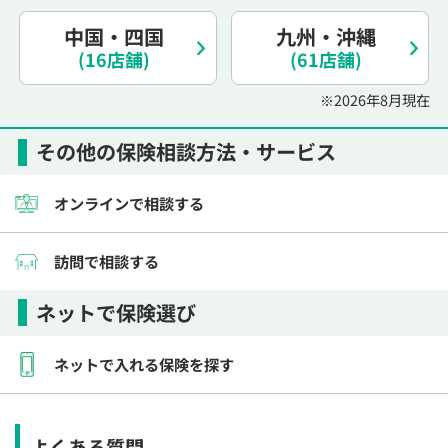
電話で相談予約
（オンライン保険相談専用）
0120-987-110
中国・四国
九州・沖縄
(16店舗)
(61店舗)
平日 / 土日祝日 10:00〜17:00（通話無料）
※2026年8月現在
※受付時間外にご予約をいただいた場合は、
翌営業日のご連絡となります
その他の保険相談方法・サービス
オンラインで相談する
訪問で相談する
ネットで保険選び
ネットで入れる保険を探す
よくある質問