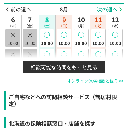
前の週へ
8月
次の週へ
6
7
8
9
10
11
12
（木）
（金）
（土）
（日）
（月）
（火）
（水）
×
×
◯
◯
◯
◯
◯
10:00
10:00
10:00
10:00
10:00
10:00
10:00
×
×
◯
◯
◯
◯
◯
10:30
10:30
10:30
10:30
10:30
10:30
10:30
相談可能な時間をもっと見る
×
×
◯
◯
◯
◯
◯
オンライン保険相談とは？ >>
11:00
11:00
11:00
11:00
11:00
11:00
11:00
×
×
◯
◯
◯
◯
◯
ご自宅などへの訪問相談サービス（鶴居村限
11:30
11:30
11:30
11:30
11:30
11:30
11:30
定）
×
×
◯
◯
◯
◯
◯
12:00
12:00
12:00
12:00
12:00
12:00
12:00
北海道の保険相談窓口・店舗を探す