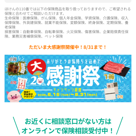
ほけんの110番では以下の保険商品を取り扱っておりますので、ご希望される
保険と合わせてご相談いただけます。
生命保険：医療保険、がん保険、個人年金保険、学資保険、介護保険、収入
保障保険、外貨建保険、就業不能保険、変額保険、終身保険、定期保険、養
老保険
損害保険：自動車保険、自転車保険、火災保険、傷害保険、企業賠償責任保
険、業務災害補償保険、ペット保険
ただいま大感謝祭開催中！8/31まで！
お近くに相談窓口がない方は
オンラインで保険相談受付中！