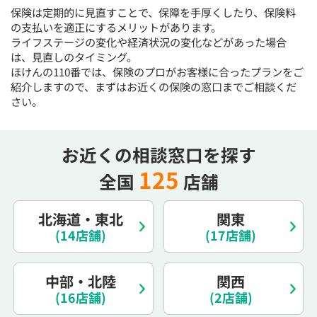
15:30
15:30
15:30
15:30
15:30
15:30
15:30
保険は定期的に見直すことで、保障を手厚くしたり、保険料
の支払いを適正にするメリットがあります。
◯
◯
◯
◯
◯
◯
◯
ライフステージの変化や経済状況の変化などがあった場合
は、見直しのタイミング。
16:00
16:00
16:00
16:00
16:00
16:00
16:00
ほけんの110番では、保険のプロがお客様に合ったプランをご
◯
◯
◯
◯
◯
◯
◯
紹介しますので、まずはお近くの保険の窓口までご相談くだ
さい。
16:30
16:30
16:30
16:30
16:30
16:30
16:30
◯
◯
◯
◯
◯
◯
◯
お近くの相談窓口を探す
17:00
17:00
17:00
17:00
17:00
17:00
17:00
125
全国
店舗
◯
◯
◯
◯
◯
◯
◯
17:30
17:30
17:30
17:30
17:30
17:30
17:30
北海道・東北
関東
◯
◯
◯
◯
◯
◯
◯
(14店舗)
(17店舗)
18:00
18:00
18:00
18:00
18:00
18:00
18:00
中部・北陸
関西
○：予約可 ×：予約不可
(16店舗)
(2店舗)
：お電話にてお問い合わせください