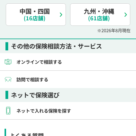
電話で相談予約
（オンライン保険相談専用）
0120-987-110
中国・四国
九州・沖縄
(16店舗)
(61店舗)
平日 / 土日祝日 10:00〜17:00（通話無料）
※2026年8月現在
※受付時間外にご予約をいただいた場合は、
翌営業日のご連絡となります
その他の保険相談方法・サービス
オンラインで相談する
訪問で相談する
ネットで保険選び
ネットで入れる保険を探す
よくある質問