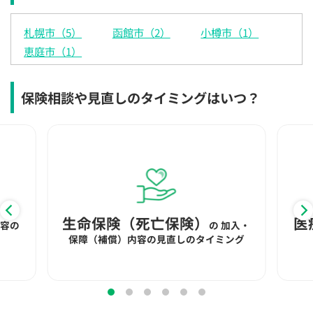
×
×
◯
◯
◯
◯
◯
札幌市（5）
函館市（2）
小樽市（1）
12:30
12:30
12:30
12:30
12:30
12:30
12:30
恵庭市（1）
◯
◯
◯
◯
◯
◯
13:00
13:00
13:00
13:00
13:00
13:00
13:00
保険相談や見直しのタイミングはいつ？
◯
◯
◯
◯
◯
◯
13:30
13:30
13:30
13:30
13:30
13:30
13:30
◯
◯
◯
◯
◯
◯
14:00
14:00
14:00
14:00
14:00
14:00
14:00
◯
◯
◯
◯
◯
◯
生命保険（死亡保険）
医
内容の
の
加入・
14:30
14:30
14:30
14:30
14:30
14:30
14:30
保障（補償）内容の見直しのタイミング
◯
◯
◯
◯
◯
◯
15:00
15:00
15:00
15:00
15:00
15:00
15:00
◯
◯
◯
◯
◯
◯