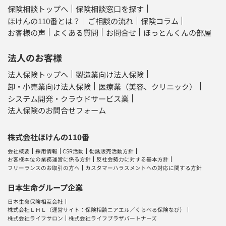
保険相談トップへ
保険相談窓口を探す
ほけんの110番とは？
ご相談の流れ
保険コラム
お客様の声
よくある質問
お問合せ
ほっとんくんの部屋
法人のお客様
法人保険トップへ
製造業向け法人保険
卸・小売業向け法人保険
医療業（美容、クリニック）
システム開発・クラウドサービス業
法人保険のお問合せフォーム
株式会社ほけんの110番
会社概要
採用情報
CSR活動
勧誘販売活動方針
お客様本位の業務運営に係る方針
反社会勢力に対する基本方針
フリーランスのお取引の方へ
カスタマーハラスメントへの対応に関する方針
日本生命グループ企業
日本生命保険相互会社
株式会社ＬＨＬ
（運営サイト：
保険相談ニアエル
／
くらべる保険なび
）
株式会社ライフサロン
株式会社ライフプラザパートナーズ