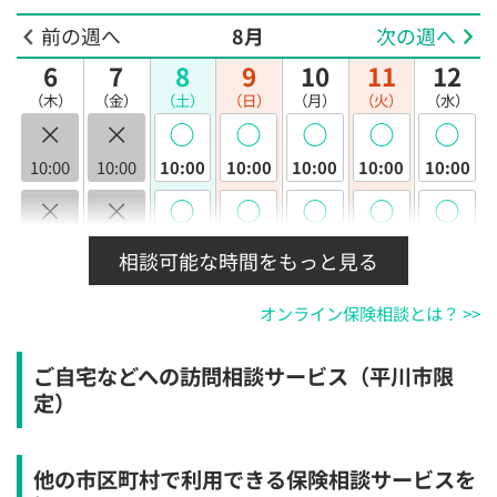
前の週へ
8月
次の週へ
6
7
8
9
10
11
12
（木）
（金）
（土）
（日）
（月）
（火）
（水）
×
×
◯
◯
◯
◯
◯
10:00
10:00
10:00
10:00
10:00
10:00
10:00
×
×
◯
◯
◯
◯
◯
10:30
10:30
10:30
10:30
10:30
10:30
10:30
相談可能な時間をもっと見る
×
×
◯
◯
◯
◯
◯
オンライン保険相談とは？ >>
11:00
11:00
11:00
11:00
11:00
11:00
11:00
×
×
◯
◯
◯
◯
◯
ご自宅などへの訪問相談サービス（平川市限
11:30
11:30
11:30
11:30
11:30
11:30
11:30
定）
×
×
◯
◯
◯
◯
◯
12:00
12:00
12:00
12:00
12:00
12:00
12:00
他の市区町村で利用できる保険相談サービスを