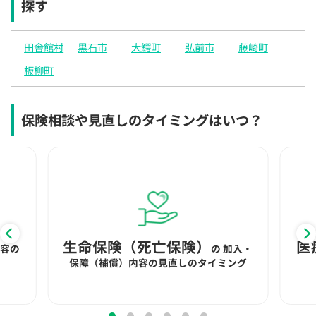
探す
×
×
◯
◯
◯
◯
◯
12:30
12:30
12:30
12:30
12:30
12:30
12:30
田舎館村
黒石市
大鰐町
弘前市
藤崎町
×
◯
◯
◯
◯
◯
◯
板柳町
13:00
13:00
13:00
13:00
13:00
13:00
13:00
×
◯
◯
◯
◯
◯
◯
保険相談や見直しのタイミングはいつ？
13:30
13:30
13:30
13:30
13:30
13:30
13:30
×
◯
◯
◯
◯
◯
◯
14:00
14:00
14:00
14:00
14:00
14:00
14:00
×
◯
◯
◯
◯
◯
◯
14:30
14:30
14:30
14:30
14:30
14:30
14:30
生命保険（死亡保険）
医
内容の
の
加入・
×
◯
◯
◯
◯
◯
◯
保障（補償）内容の見直しのタイミング
15:00
15:00
15:00
15:00
15:00
15:00
15:00
×
◯
◯
◯
◯
◯
◯