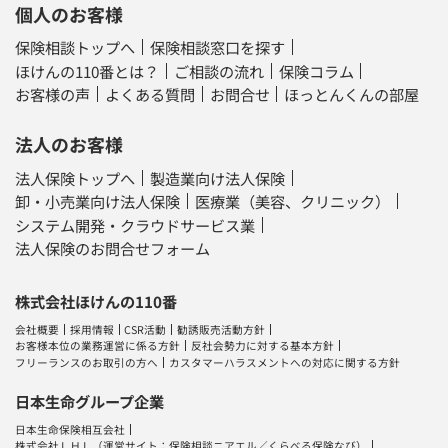
個人のお客様
保険相談トップへ
保険相談窓口を探す
ほけんの110番とは？
ご相談の流れ
保険コラム
お客様の声
よくある質問
お問合せ
ほっとんくんの部屋
法人のお客様
法人保険トップへ
製造業向け法人保険
卸・小売業向け法人保険
医療業（美容、クリニック）
システム開発・クラウドサービス業
法人保険のお問合せフォーム
株式会社ほけんの110番
会社概要
採用情報
CSR活動
勧誘販売活動方針
お客様本位の業務運営に係る方針
反社会勢力に対する基本方針
フリーランスのお取引の方へ
カスタマーハラスメントへの対応に関する方針
日本生命グループ企業
日本生命保険相互会社
株式会社ＬＨＬ
（運営サイト：
保険相談ニアエル
／
くらべる保険なび
）