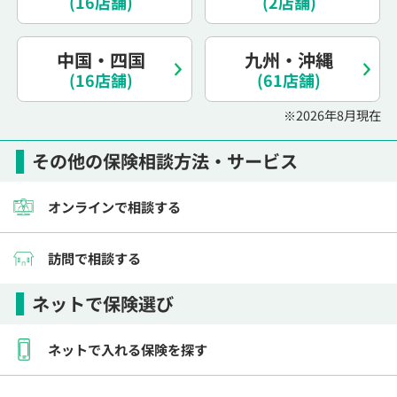
(16店舗)
(2店舗)
電話で相談予約
（オンライン保険相談専用）
0120-987-110
中国・四国
九州・沖縄
(16店舗)
平日 / 土日祝日 10:00〜17:00（通話無料）
(61店舗)
※受付時間外にご予約をいただいた場合は、
※2026年8月現在
翌営業日のご連絡となります
その他の保険相談方法・サービス
オンラインで相談する
訪問で相談する
ネットで保険選び
ネットで入れる保険を探す