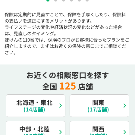
15:30
15:30
15:30
15:30
15:30
15:30
15:30
保険は定期的に見直すことで、保障を手厚くしたり、保険料
×
◯
◯
◯
◯
◯
◯
の支払いを適正にするメリットがあります。
16:00
16:00
16:00
16:00
16:00
16:00
16:00
ライフステージの変化や経済状況の変化などがあった場合
は、見直しのタイミング。
×
◯
◯
◯
◯
◯
◯
ほけんの110番では、保険のプロがお客様に合ったプランをご
紹介しますので、まずはお近くの保険の窓口までご相談くだ
16:30
16:30
16:30
16:30
16:30
16:30
16:30
さい。
×
◯
◯
◯
◯
◯
◯
17:00
17:00
17:00
17:00
17:00
17:00
17:00
お近くの相談窓口を探す
×
◯
◯
◯
◯
◯
◯
125
全国
店舗
17:30
17:30
17:30
17:30
17:30
17:30
17:30
×
◯
◯
◯
◯
◯
◯
北海道・東北
関東
18:00
18:00
18:00
18:00
18:00
18:00
18:00
(14店舗)
(17店舗)
○：予約可 ×：予約不可
中部・北陸
関西
：お電話にてお問い合わせください