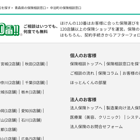
口を探す
青森県の保険相談窓口
中泊町の保険相談窓口
ほけんの110番はお客様に合った保険選び
ご相談はいつでも、
120店舗以上の保険ショップを運営。保険
何度でも無料
はもちろん、契約手続きからアフターフォ
個人のお客様
(2店舗)
(2店舗)
保険相談トップへ
保険相談窓口を探
宮城
秋田
ご相談の流れ
保険コラム
お客様の
(2店舗)
(0店舗)
ほっとんくんの部屋
神奈川
千葉
(6店舗)
(1店舗)
茨城
栃木
法人のお客様
法人保険トップへ
製造業向け法人保
(1店舗)
(6店舗)
静岡
愛知
医療業（美容、クリニック）
システ
(2店舗)
(1店舗)
富山
石川
法人保険のお問合せフォーム
(1店舗)
京都
(1店舗)
(5店舗)
岡山
広島