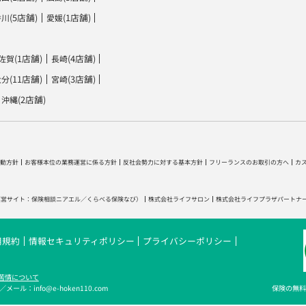
(5店舗)
(1店舗)
香川
愛媛
(1店舗)
(4店舗)
佐賀
長崎
(11店舗)
(3店舗)
大分
宮崎
(2店舗)
沖縄
動方針
お客様本位の業務運営に係る方針
反社会勢力に対する基本方針
フリーランスのお取引の方へ
カ
運営サイト：
保険相談ニアエル
／
くらべる保険なび
）
株式会社ライフサロン
株式会社ライフプラザパートナ
用規約
情報セキュリティポリシー
プライバシーポリシー
苦情について
メール：info@e-hoken110.com
保険の無料相