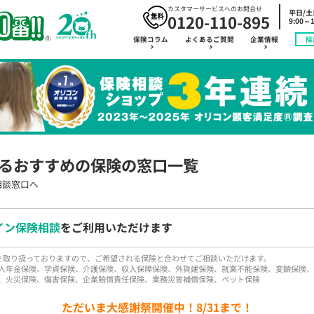
カスタマーサービスへのお問合せ
平日/
0120-110-895
9:00～1
保険コラム
よくあるご質問
企業情報
採
るおすすめの保険の窓口一覧
相談窓口へ
イン保険相談
をご利用いただけます
品を取り扱っておりますので、ご希望される保険と合わせてご相談いただけます。
人年金保険、学資保険、介護保険、収入保障保険、外貨建保険、就業不能保険、変額保険、
、火災保険、傷害保険、企業賠償責任保険、業務災害補償保険、ペット保険
ただいま大感謝祭開催中！8/31まで！