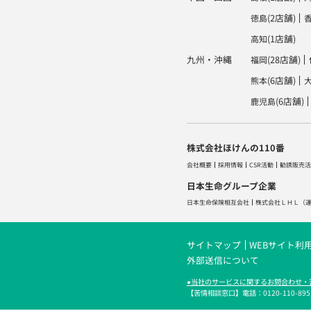
(2店舗)
徳島
(1店舗)
高知
九州・沖縄
(28店舗)
福岡
(6店舗)
熊本
(6店舗)
鹿児島
株式会社ほけんの110番
会社概要
採用情報
CSR活動
勧誘販売活
日本生命グループ企業
日本生命保険相互会社
株式会社ＬＨＬ
（
サイトマップ
WEBサイト利
外部送信について
●当社のサービスに関するお問合わせ・
【苦情相談窓口】電話：0120-110-895／