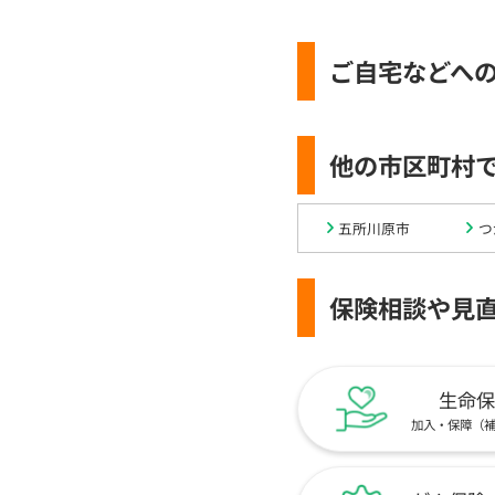
ご自宅などへ
他の市区町村
五所川原市
つ
保険相談や見
生命保
加入・保障（