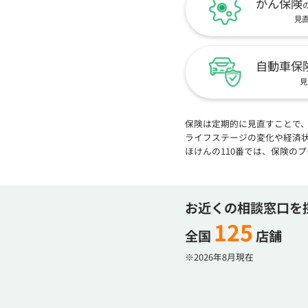
がん保険
見
自動車保
見
保険は定期的に見直すことで
ライフステージの変化や経済
ほけんの110番では、保険の
お近くの相談窓口を
125
全国
店舗
※2026年8月現在