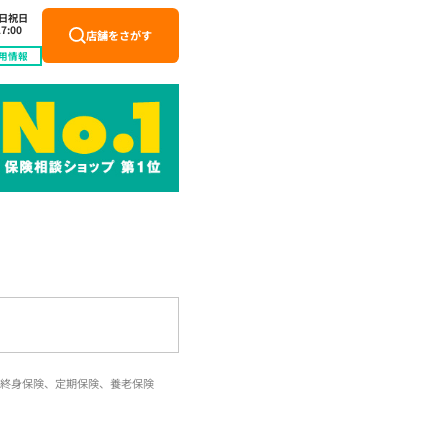
土日祝日
7:00
店舗をさがす
用情報
終身保険、定期保険、養老保険