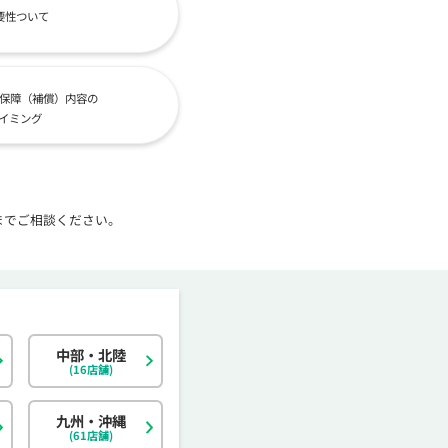
要性ついて
保障（補償）内容の
イミング
までご相談ください。
中部・北陸
北海道
東京都
岐阜県
大阪府
島根県
福岡県
神奈川県
宮城県
静岡県
京都府
岡山県
佐賀県
(16店舗)
茨城県
富山県
香川県
大分県
栃木県
石川県
愛媛県
宮崎県
九州・沖縄
(61店舗)