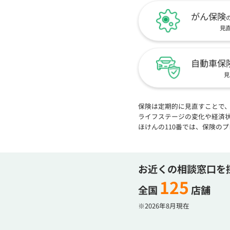
がん保険
見
自動車保
見
保険は定期的に見直すことで
ライフステージの変化や経済
ほけんの110番では、保険の
お近くの相談窓口を
125
全国
店舗
※2026年8月現在