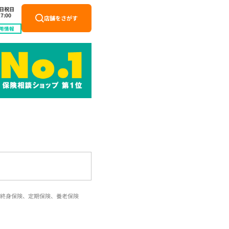
土日祝日
7:00
店舗をさがす
用情報
終身保険、定期保険、養老保険