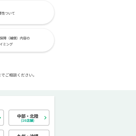
要性ついて
保障（補償）内容の
イミング
までご相談ください。
中部・北陸
北海道
東京都
岐阜県
大阪府
島根県
福岡県
神奈川県
宮城県
静岡県
京都府
岡山県
佐賀県
(16店舗)
茨城県
富山県
香川県
大分県
栃木県
石川県
愛媛県
宮崎県
九州・沖縄