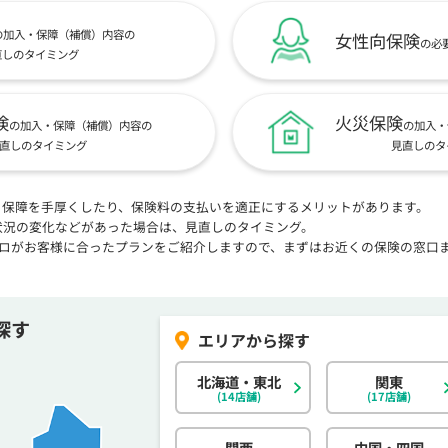
の加入・保障（補償）内容の
女性向保険
の必
直しのタイミング
険
火災保険
の加入・保障（補償）内容の
の加入・
直しのタイミング
見直しのタ
、保障を手厚くしたり、保険料の支払いを適正にするメリットがあります。
状況の変化などがあった場合は、見直しのタイミング。
プロがお客様に合ったプランをご紹介しますので、まずはお近くの保険の窓口
探す
北海道・東北
関東
(14店舗)
(17店舗)
関西
中国・四国