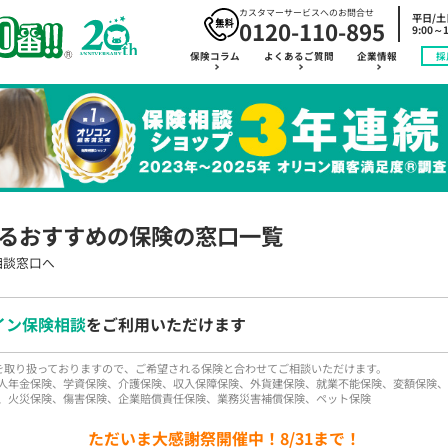
カスタマーサービスへのお問合せ
平日/
0120-110-895
9:00～1
保険コラム
よくあるご質問
企業情報
採
るおすすめの保険の窓口一覧
相談窓口へ
イン保険相談
をご利用いただけます
品を取り扱っておりますので、ご希望される保険と合わせてご相談いただけます。
人年金保険、学資保険、介護保険、収入保障保険、外貨建保険、就業不能保険、変額保険、
、火災保険、傷害保険、企業賠償責任保険、業務災害補償保険、ペット保険
ただいま大感謝祭開催中！8/31まで！