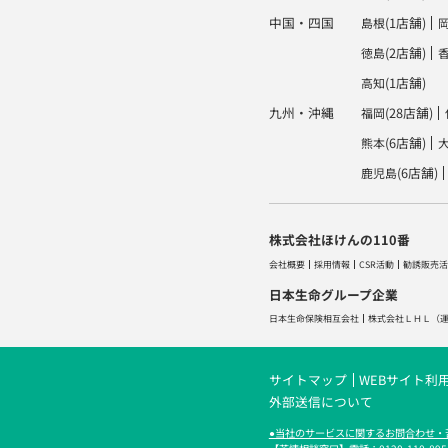
中国・四国
(1店舗)
島根
(2店舗)
徳島
(1店舗)
高知
九州・沖縄
(28店舗)
福岡
(6店舗)
熊本
(6店舗)
鹿児島
株式会社ほけんの110番
会社概要
採用情報
CSR活動
勧誘販売活
日本生命グループ企業
日本生命保険相互会社
株式会社ＬＨＬ
（
サイトマップ
WEBサイト利
外部送信について
●当社のサービスに関するお問合わせ・