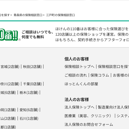
口を探す
青森県の保険相談窓口
三戸町の保険相談窓口
ほけんの110番はお客様に合った保険選び
ご相談はいつでも、
120店舗以上の保険ショップを運営。保険
何度でも無料
はもちろん、契約手続きからアフターフォ
個人のお客様
(2店舗)
(2店舗)
保険相談トップへ
保険相談窓口を探
宮城
秋田
ご相談の流れ
保険コラム
お客様の
(2店舗)
(0店舗)
ほっとんくんの部屋
神奈川
千葉
(6店舗)
(1店舗)
茨城
栃木
法人のお客様
法人保険トップへ
製造業向け法人保
(1店舗)
(6店舗)
静岡
愛知
医療業（美容、クリニック）
システ
(2店舗)
(1店舗)
富山
石川
法人保険のお問合せフォーム
(1店舗)
京都