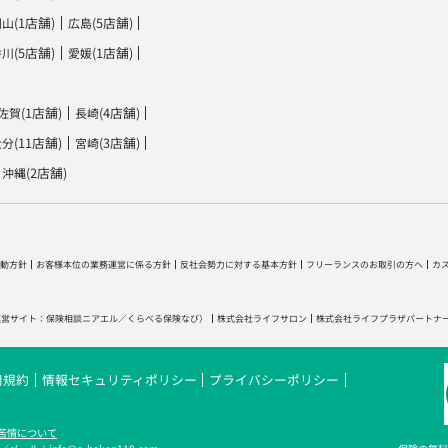
(1店舗)
(5店舗)
岡山
広島
(5店舗)
(1店舗)
香川
愛媛
(1店舗)
(4店舗)
佐賀
長崎
(11店舗)
(3店舗)
大分
宮崎
(2店舗)
沖縄
動方針
お客様本位の業務運営に係る方針
反社会勢力に対する基本方針
フリーランスのお取引の方へ
カ
運営サイト：
保険相談ニアエル
／
くらべる保険なび
）
株式会社ライフサロン
株式会社ライフプラザパートナ
用規約
情報セキュリティポリシー
プライバシーポリシー
苦情について