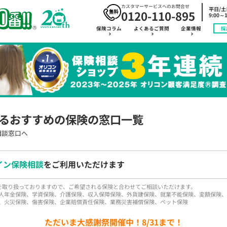
カスタマーサービスへのお問合せ
平日/
0120-110-895
9:00～1
保険コラム
よくあるご質問
企業情報
採
るおすすめの保険の窓口一覧
相談窓口へ
イン保険相談
をご利用いただけます
品を取り扱っておりますので、ご希望される保険と合わせてご相談いただけます。
人年金保険、学資保険、介護保険、収入保障保険、外貨建保険、就業不能保険、変額保険、
、火災保険、傷害保険、企業賠償責任保険、業務災害補償保険、ペット保険
ただいま大感謝祭開催中！8/31まで！