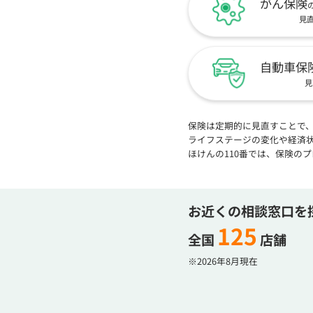
がん保険
見
自動車保
見
保険は定期的に見直すことで
ライフステージの変化や経済
ほけんの110番では、保険の
お近くの相談窓口を
125
全国
店舗
※2026年8月現在