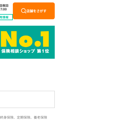
土日祝日
7:00
店舗をさがす
用情報
終身保険、定期保険、養老保険