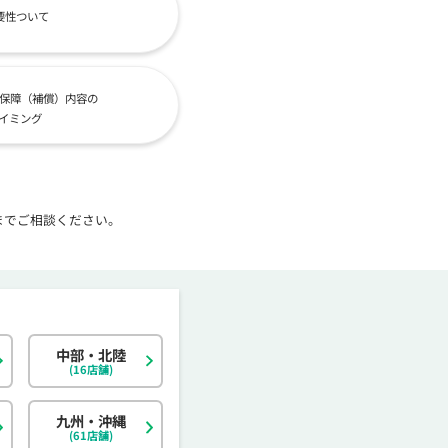
要性ついて
保障（補償）内容の
イミング
までご相談ください。
中部・北陸
北海道
東京都
岐阜県
大阪府
島根県
福岡県
神奈川県
宮城県
静岡県
京都府
岡山県
佐賀県
(16店舗)
茨城県
富山県
香川県
大分県
栃木県
石川県
愛媛県
宮崎県
九州・沖縄
(61店舗)