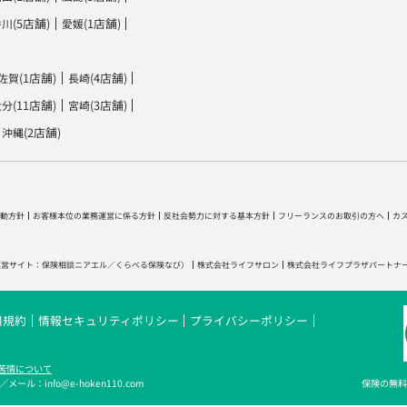
(5店舗)
(1店舗)
香川
愛媛
(1店舗)
(4店舗)
佐賀
長崎
(11店舗)
(3店舗)
大分
宮崎
(2店舗)
沖縄
動方針
お客様本位の業務運営に係る方針
反社会勢力に対する基本方針
フリーランスのお取引の方へ
カ
運営サイト：
保険相談ニアエル
／
くらべる保険なび
）
株式会社ライフサロン
株式会社ライフプラザパートナ
用規約
情報セキュリティポリシー
プライバシーポリシー
苦情について
メール：info@e-hoken110.com
保険の無料相