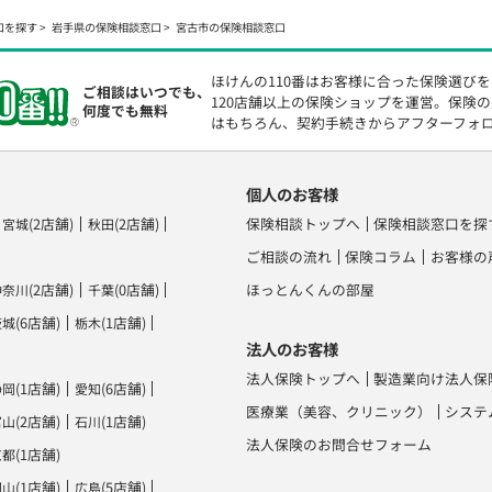
口を探す
岩手県の保険相談窓口
宮古市の保険相談窓口
ほけんの110番はお客様に合った保険選び
ご相談はいつでも、
120店舗以上の保険ショップを運営。保険
何度でも無料
はもちろん、契約手続きからアフターフォ
個人のお客様
(2店舗)
(2店舗)
保険相談トップへ
保険相談窓口を探
宮城
秋田
ご相談の流れ
保険コラム
お客様の
(2店舗)
(0店舗)
ほっとんくんの部屋
神奈川
千葉
(6店舗)
(1店舗)
茨城
栃木
法人のお客様
法人保険トップへ
製造業向け法人保
(1店舗)
(6店舗)
静岡
愛知
医療業（美容、クリニック）
システ
(2店舗)
(1店舗)
富山
石川
法人保険のお問合せフォーム
(1店舗)
京都
(1店舗)
(5店舗)
岡山
広島