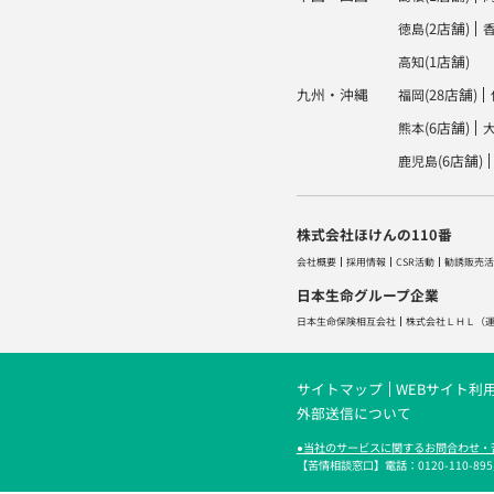
(2店舗)
徳島
(1店舗)
高知
九州・沖縄
(28店舗)
福岡
(6店舗)
熊本
(6店舗)
鹿児島
株式会社ほけんの110番
会社概要
採用情報
CSR活動
勧誘販売活
日本生命グループ企業
日本生命保険相互会社
株式会社ＬＨＬ
（
サイトマップ
WEBサイト利
外部送信について
●当社のサービスに関するお問合わせ・
【苦情相談窓口】電話：0120-110-895／