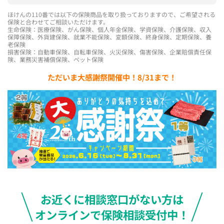
ほけんの110番では以下の保険商品を取り扱っておりますので、ご希望される
保険と合わせてご相談いただけます。
生命保険：医療保険、がん保険、個人年金保険、学資保険、介護保険、収入
保障保険、外貨建保険、就業不能保険、変額保険、終身保険、定期保険、養
老保険
損害保険：自動車保険、自転車保険、火災保険、傷害保険、企業賠償責任保
険、業務災害補償保険、ペット保険
ただいま大感謝祭開催中！8/31まで！
お近くに相談窓口がない方は
オンラインで保険相談受付中！