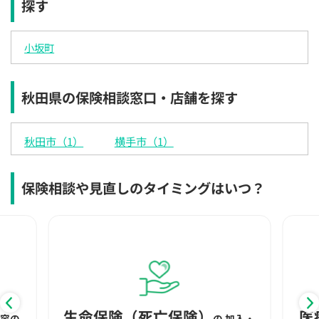
探す
×
×
◯
◯
◯
◯
◯
12:30
12:30
12:30
12:30
12:30
12:30
12:30
小坂町
×
◯
◯
◯
◯
◯
◯
13:00
13:00
13:00
13:00
13:00
13:00
13:00
秋田県の保険相談窓口・店舗を探す
×
◯
◯
◯
◯
◯
◯
13:30
13:30
13:30
13:30
13:30
13:30
13:30
秋田市（1）
横手市（1）
×
◯
◯
◯
◯
◯
◯
14:00
14:00
14:00
14:00
14:00
14:00
14:00
保険相談や見直しのタイミングはいつ？
×
◯
◯
◯
◯
◯
◯
14:30
14:30
14:30
14:30
14:30
14:30
14:30
×
◯
◯
◯
◯
◯
◯
15:00
15:00
15:00
15:00
15:00
15:00
15:00
×
◯
◯
◯
◯
◯
◯
生命保険（死亡保険）
医
内容の
の
加入・