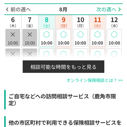
前の週へ
8月
次の週へ
6
7
8
9
10
11
12
（木）
（金）
（土）
（日）
（月）
（火）
（水）
×
×
◯
◯
◯
◯
◯
10:00
10:00
10:00
10:00
10:00
10:00
10:00
×
×
◯
◯
◯
◯
◯
10:30
10:30
10:30
10:30
10:30
10:30
10:30
相談可能な時間をもっと見る
×
×
◯
◯
◯
◯
◯
オンライン保険相談とは？ >>
11:00
11:00
11:00
11:00
11:00
11:00
11:00
×
×
◯
◯
◯
◯
◯
ご自宅などへの訪問相談サービス（鹿角市限
11:30
11:30
11:30
11:30
11:30
11:30
11:30
定）
×
×
◯
◯
◯
◯
◯
12:00
12:00
12:00
12:00
12:00
12:00
12:00
他の市区町村で利用できる保険相談サービスを