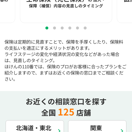
15:30
15:30
15:30
15:30
15:30
15:30
15:30
保障（補償）内容の見直しのタイミング
×
◯
◯
◯
◯
◯
◯
16:00
16:00
16:00
16:00
16:00
16:00
16:00
×
◯
◯
◯
◯
◯
◯
保険は定期的に見直すことで、保障を手厚くしたり、保険料
16:30
16:30
16:30
16:30
16:30
16:30
16:30
の支払いを適正にするメリットがあります。
ライフステージの変化や経済状況の変化などがあった場合
×
◯
◯
◯
◯
◯
◯
は、見直しのタイミング。
17:00
17:00
17:00
17:00
17:00
17:00
17:00
ほけんの110番では、保険のプロがお客様に合ったプランをご
紹介しますので、まずはお近くの保険の窓口までご相談くだ
×
◯
◯
◯
◯
◯
◯
さい。
17:30
17:30
17:30
17:30
17:30
17:30
17:30
×
◯
◯
◯
◯
◯
◯
お近くの相談窓口を探す
18:00
18:00
18:00
18:00
18:00
18:00
18:00
125
全国
店舗
○：予約可 ×：予約不可
：お電話にてお問い合わせください
北海道・東北
関東