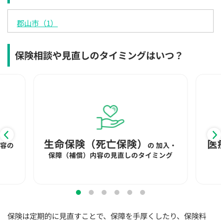
×
×
◯
◯
◯
◯
◯
郡山市（1）
12:30
12:30
12:30
12:30
12:30
12:30
12:30
×
◯
◯
◯
◯
◯
◯
保険相談や見直しのタイミングはいつ？
13:00
13:00
13:00
13:00
13:00
13:00
13:00
×
◯
◯
◯
◯
◯
◯
13:30
13:30
13:30
13:30
13:30
13:30
13:30
◯
◯
◯
◯
◯
◯
14:00
14:00
14:00
14:00
14:00
14:00
14:00
生命保険（死亡保険）
医
◯
◯
◯
◯
◯
◯
内容の
の
加入・
保障（補償）内容の見直しのタイミング
14:30
14:30
14:30
14:30
14:30
14:30
14:30
◯
◯
◯
◯
◯
◯
15:00
15:00
15:00
15:00
15:00
15:00
15:00
◯
◯
◯
◯
◯
◯
保険は定期的に見直すことで、保障を手厚くしたり、保険料