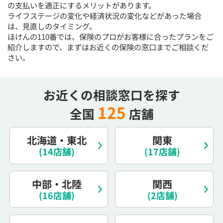
の支払いを適正にするメリットがあります。
15:30
15:30
15:30
15:30
15:30
15:30
15:30
ライフステージの変化や経済状況の変化などがあった場合
◯
◯
◯
◯
◯
◯
は、見直しのタイミング。
ほけんの110番では、保険のプロがお客様に合ったプランをご
16:00
16:00
16:00
16:00
16:00
16:00
16:00
紹介しますので、まずはお近くの保険の窓口までご相談くだ
さい。
◯
◯
◯
◯
◯
◯
16:30
16:30
16:30
16:30
16:30
16:30
16:30
お近くの相談窓口を探す
◯
◯
◯
◯
◯
◯
◯
125
17:00
17:00
17:00
17:00
17:00
17:00
17:00
全国
店舗
◯
◯
◯
◯
◯
◯
◯
北海道・東北
関東
17:30
17:30
17:30
17:30
17:30
17:30
17:30
(14店舗)
(17店舗)
◯
◯
◯
◯
◯
◯
◯
18:00
18:00
18:00
18:00
18:00
18:00
18:00
中部・北陸
関西
(16店舗)
(2店舗)
○：予約可 ×：予約不可
：お電話にてお問い合わせください