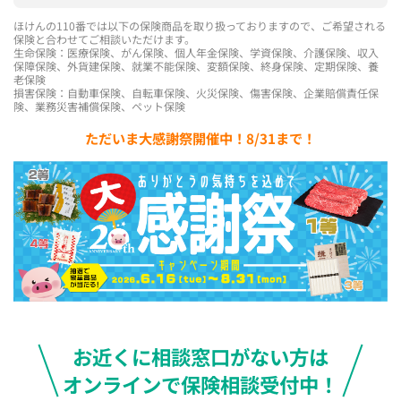
ほけんの110番では以下の保険商品を取り扱っておりますので、ご希望される
保険と合わせてご相談いただけます。
生命保険：医療保険、がん保険、個人年金保険、学資保険、介護保険、収入
保障保険、外貨建保険、就業不能保険、変額保険、終身保険、定期保険、養
老保険
損害保険：自動車保険、自転車保険、火災保険、傷害保険、企業賠償責任保
険、業務災害補償保険、ペット保険
ただいま大感謝祭開催中！8/31まで！
お近くに相談窓口がない方は
オンラインで保険相談受付中！