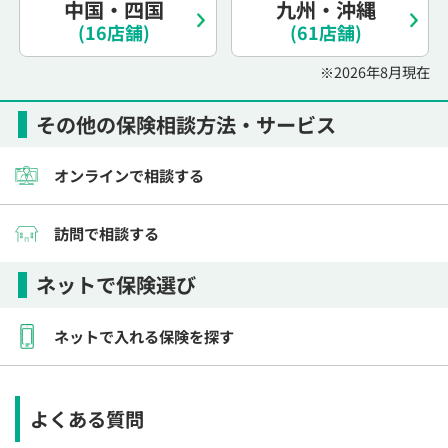
中国・四国
九州・沖縄
電話で相談予約
（オンライン保険相談専用）
(16店舗)
(61店舗)
0120-987-110
※2026年8月現在
平日 / 土日祝日 10:00〜17:00（通話無料）
※受付時間外にご予約をいただいた場合は、
その他の保険相談方法・サービス
翌営業日のご連絡となります
オンラインで相談する
訪問で相談する
ネットで保険選び
ネットで入れる保険を探す
よくある質問