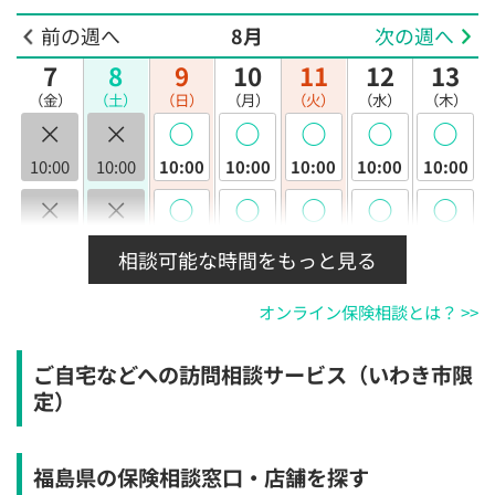
前の週へ
8月
次の週へ
7
8
9
10
11
12
13
（金）
（土）
（日）
（月）
（火）
（水）
（木）
×
×
◯
◯
◯
◯
◯
10:00
10:00
10:00
10:00
10:00
10:00
10:00
×
×
◯
◯
◯
◯
◯
10:30
10:30
10:30
10:30
10:30
10:30
10:30
相談可能な時間をもっと見る
×
×
◯
◯
◯
◯
◯
オンライン保険相談とは？ >>
11:00
11:00
11:00
11:00
11:00
11:00
11:00
×
×
◯
◯
◯
◯
◯
ご自宅などへの訪問相談サービス（いわき市限
11:30
11:30
11:30
11:30
11:30
11:30
11:30
定）
×
×
◯
◯
◯
◯
◯
12:00
12:00
12:00
12:00
12:00
12:00
12:00
福島県の保険相談窓口・店舗を探す