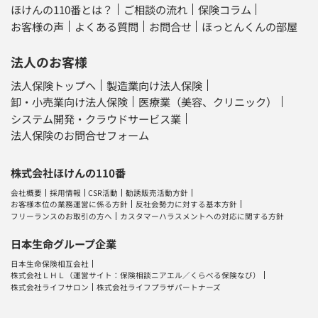
ほけんの110番とは？
ご相談の流れ
保険コラム
お客様の声
よくある質問
お問合せ
ほっとんくんの部屋
法人のお客様
法人保険トップへ
製造業向け法人保険
卸・小売業向け法人保険
医療業（美容、クリニック）
システム開発・クラウドサービス業
法人保険のお問合せフォーム
株式会社ほけんの110番
会社概要
採用情報
CSR活動
勧誘販売活動方針
お客様本位の業務運営に係る方針
反社会勢力に対する基本方針
フリーランスのお取引の方へ
カスタマーハラスメントへの対応に関する方針
日本生命グループ企業
日本生命保険相互会社
株式会社ＬＨＬ
（運営サイト：
保険相談ニアエル
／
くらべる保険なび
）
株式会社ライフサロン
株式会社ライフプラザパートナーズ