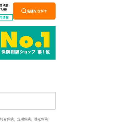
土日祝日
7:00
店舗をさがす
用情報
終身保険、定期保険、養老保険