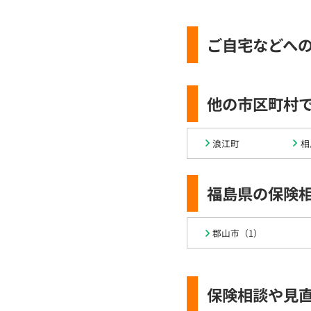
ご自宅などへ
他の市区町村
浪江町
相
福島県の保険
郡山市（1）
保険相談や見