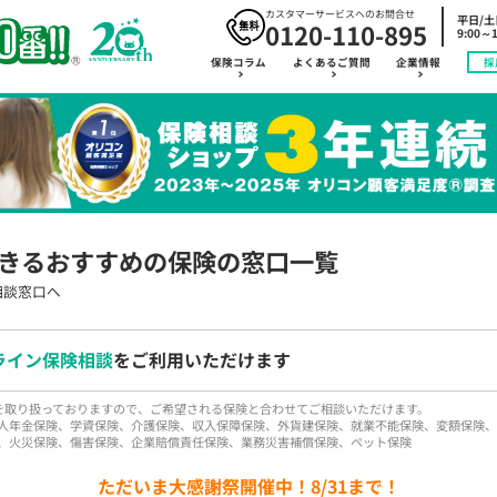
カスタマーサービスへのお問合せ
平日/
0120-110-895
9:00～1
保険コラム
よくあるご質問
企業情報
採
きるおすすめの保険の窓口一覧
相談窓口へ
ライン保険相談
をご利用いただけます
品を取り扱っておりますので、ご希望される保険と合わせてご相談いただけます。
人年金保険、学資保険、介護保険、収入保障保険、外貨建保険、就業不能保険、変額保険、
、火災保険、傷害保険、企業賠償責任保険、業務災害補償保険、ペット保険
ただいま大感謝祭開催中！8/31まで！