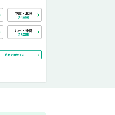
中部・北陸
北海道
東京都
岐阜県
大阪府
島根県
福岡県
神奈川県
宮城県
静岡県
京都府
岡山県
佐賀県
(16店舗)
茨城県
富山県
香川県
大分県
栃木県
石川県
愛媛県
宮崎県
九州・沖縄
(61店舗)
訪問で相談する