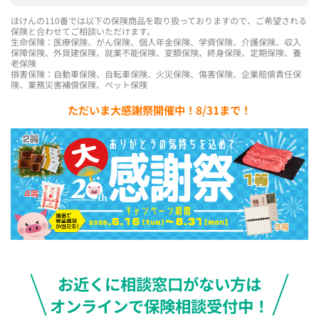
ほけんの110番では以下の保険商品を取り扱っておりますので、ご希望される
保険と合わせてご相談いただけます。
生命保険：医療保険、がん保険、個人年金保険、学資保険、介護保険、収入
保障保険、外貨建保険、就業不能保険、変額保険、終身保険、定期保険、養
老保険
損害保険：自動車保険、自転車保険、火災保険、傷害保険、企業賠償責任保
険、業務災害補償保険、ペット保険
ただいま大感謝祭開催中！8/31まで！
お近くに相談窓口がない方は
オンラインで保険相談受付中！