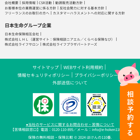
会社概要
採用情報
CSR活動
勧誘販売活動方針
お客様本位の業務運営に係る方針
反社会勢力に対する基本方針
フリーランスのお取引の方へ
カスタマーハラスメントへの対応に関する方針
日本生命グループ企業
日本生命保険相互会社
株式会社ＬＨＬ
（運営サイト：
保険相談ニアエル
／
くらべる保険なび
）
株式会社ライフサロン
株式会社ライフプラザパートナーズ
サイトマップ
WEBサイト利用規約
情報セキュリティポリシー
プライバシーポリシー
外部送信について
●当社のサービスに関するお問合わせ・苦情について
【苦情相談窓口】電話：0120-110-895／メール：info@e-hoken110.com
保険の無料相談・保険比較 © 2024 ほけんの110番.