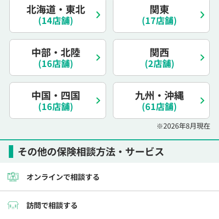
北海道・東北
関東
電話で相談予約
（オンライン保険相談専用）
0120-987-110
(14店舗)
(17店舗)
平日 / 土日祝日 10:00〜17:00（通話無料）
中部・北陸
関西
※受付時間外にご予約をいただいた場合は、
(16店舗)
(2店舗)
翌営業日のご連絡となります
中国・四国
九州・沖縄
(16店舗)
(61店舗)
※2026年8月現在
その他の保険相談方法・サービス
オンラインで相談する
訪問で相談する