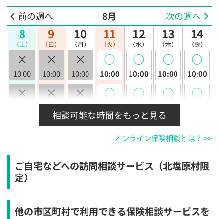
前の週へ
8月
次の週へ
8
9
10
11
12
13
14
（土）
（日）
（月）
（火）
（水）
（木）
（金）
×
×
×
◯
◯
◯
◯
10:00
10:00
10:00
10:00
10:00
10:00
10:00
×
×
×
◯
◯
◯
◯
10:30
10:30
10:30
10:30
10:30
10:30
10:30
相談可能な時間をもっと見る
×
×
×
◯
◯
◯
◯
オンライン保険相談とは？ >>
11:00
11:00
11:00
11:00
11:00
11:00
11:00
×
×
×
◯
◯
◯
◯
ご自宅などへの訪問相談サービス（北塩原村限
11:30
11:30
11:30
11:30
11:30
11:30
11:30
定）
×
×
×
◯
◯
◯
◯
12:00
12:00
12:00
12:00
12:00
12:00
12:00
他の市区町村で利用できる保険相談サービスを