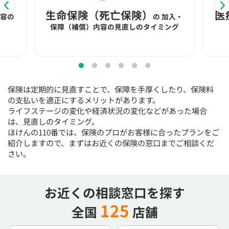
15:30
15:30
15:30
15:30
15:30
15:30
15:30
生命保険（死亡保険）
医
内容の
の
加入・
◯
◯
◯
◯
◯
◯
◯
保障（補償）内容の見直しのタイミング
16:00
16:00
16:00
16:00
16:00
16:00
16:00
◯
◯
◯
◯
◯
◯
◯
16:30
16:30
16:30
16:30
16:30
16:30
16:30
保険は定期的に見直すことで、保障を手厚くしたり、保険料
◯
◯
◯
◯
◯
◯
◯
の支払いを適正にするメリットがあります。
ライフステージの変化や経済状況の変化などがあった場合
17:00
17:00
17:00
17:00
17:00
17:00
17:00
は、見直しのタイミング。
◯
◯
◯
◯
◯
◯
◯
ほけんの110番では、保険のプロがお客様に合ったプランをご
紹介しますので、まずはお近くの保険の窓口までご相談くだ
17:30
17:30
17:30
17:30
17:30
17:30
17:30
さい。
◯
◯
◯
◯
◯
◯
◯
18:00
18:00
18:00
18:00
18:00
18:00
18:00
お近くの相談窓口を探す
125
○：予約可 ×：予約不可
全国
店舗
：お電話にてお問い合わせください