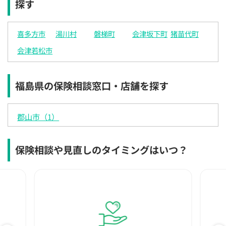
探す
×
×
×
◯
◯
◯
◯
12:30
12:30
12:30
12:30
12:30
12:30
12:30
喜多方市
湯川村
磐梯町
会津坂下町
猪苗代町
×
◯
◯
◯
◯
◯
◯
会津若松市
13:00
13:00
13:00
13:00
13:00
13:00
13:00
×
◯
◯
◯
◯
◯
◯
福島県の保険相談窓口・店舗を探す
13:30
13:30
13:30
13:30
13:30
13:30
13:30
◯
◯
◯
◯
◯
◯
◯
郡山市（1）
14:00
14:00
14:00
14:00
14:00
14:00
14:00
◯
◯
◯
◯
◯
◯
◯
保険相談や見直しのタイミングはいつ？
14:30
14:30
14:30
14:30
14:30
14:30
14:30
◯
◯
◯
◯
◯
◯
◯
15:00
15:00
15:00
15:00
15:00
15:00
15:00
◯
◯
◯
◯
◯
◯
◯