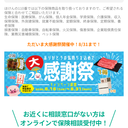
ほけんの110番では以下の保険商品を取り扱っておりますので、ご希望される
保険と合わせてご相談いただけます。
生命保険：医療保険、がん保険、個人年金保険、学資保険、介護保険、収入
保障保険、外貨建保険、就業不能保険、変額保険、終身保険、定期保険、養
老保険
損害保険：自動車保険、自転車保険、火災保険、傷害保険、企業賠償責任保
険、業務災害補償保険、ペット保険
ただいま大感謝祭開催中！8/31まで！
お近くに相談窓口がない方は
オンラインで保険相談受付中！