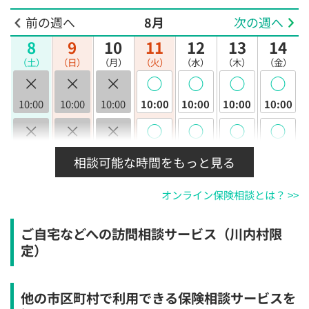
前の週へ
8月
次の週へ
8
9
10
11
12
13
14
（土）
（日）
（月）
（火）
（水）
（木）
（金）
×
×
×
◯
◯
◯
◯
10:00
10:00
10:00
10:00
10:00
10:00
10:00
×
×
×
◯
◯
◯
◯
10:30
10:30
10:30
10:30
10:30
10:30
10:30
相談可能な時間をもっと見る
×
×
×
◯
◯
◯
◯
オンライン保険相談とは？ >>
11:00
11:00
11:00
11:00
11:00
11:00
11:00
×
×
×
◯
◯
◯
◯
ご自宅などへの訪問相談サービス（川内村限
11:30
11:30
11:30
11:30
11:30
11:30
11:30
定）
×
×
×
◯
◯
◯
◯
12:00
12:00
12:00
12:00
12:00
12:00
12:00
他の市区町村で利用できる保険相談サービスを