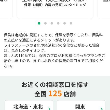
15:30
15:30
15:30
15:30
15:30
15:30
15:30
保障（補償）内容の見直しのタイミング
×
◯
◯
◯
◯
◯
◯
16:00
16:00
16:00
16:00
16:00
16:00
16:00
×
◯
◯
◯
◯
◯
◯
保険は定期的に見直すことで、保障を手厚くしたり、保険料
16:30
16:30
16:30
16:30
16:30
16:30
16:30
の支払いを適正にするメリットがあります。
ライフステージの変化や経済状況の変化などがあった場合
×
◯
◯
◯
◯
◯
◯
は、見直しのタイミング。
17:00
17:00
17:00
17:00
17:00
17:00
17:00
ほけんの110番では、保険のプロがお客様に合ったプランをご
紹介しますので、まずはお近くの保険の窓口までご相談くだ
×
◯
◯
◯
◯
◯
◯
さい。
17:30
17:30
17:30
17:30
17:30
17:30
17:30
×
◯
◯
◯
◯
◯
◯
お近くの相談窓口を探す
18:00
18:00
18:00
18:00
18:00
18:00
18:00
125
全国
店舗
○：予約可 ×：予約不可
：お電話にてお問い合わせください
北海道・東北
関東