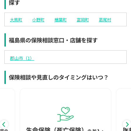
探す
×
×
×
◯
◯
◯
◯
12:30
12:30
12:30
12:30
12:30
12:30
12:30
大熊町
小野町
楢葉町
富岡町
葛尾村
×
◯
◯
◯
◯
◯
◯
13:00
13:00
13:00
13:00
13:00
13:00
13:00
福島県の保険相談窓口・店舗を探す
×
◯
◯
◯
◯
◯
◯
13:30
13:30
13:30
13:30
13:30
13:30
13:30
郡山市（1）
×
◯
◯
◯
◯
◯
◯
14:00
14:00
14:00
14:00
14:00
14:00
14:00
保険相談や見直しのタイミングはいつ？
×
◯
◯
◯
◯
◯
◯
14:30
14:30
14:30
14:30
14:30
14:30
14:30
×
◯
◯
◯
◯
◯
◯
15:00
15:00
15:00
15:00
15:00
15:00
15:00
×
◯
◯
◯
◯
◯
◯
生命保険（死亡保険）
医
内容の
の
加入・